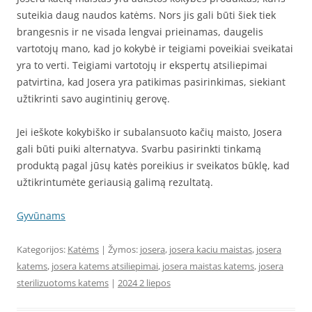
suteikia daug naudos katėms. Nors jis gali būti šiek tiek
brangesnis ir ne visada lengvai prieinamas, daugelis
vartotojų mano, kad jo kokybė ir teigiami poveikiai sveikatai
yra to verti. Teigiami vartotojų ir ekspertų atsiliepimai
patvirtina, kad Josera yra patikimas pasirinkimas, siekiant
užtikrinti savo augintinių gerovę.
Jei ieškote kokybiško ir subalansuoto kačių maisto, Josera
gali būti puiki alternatyva. Svarbu pasirinkti tinkamą
produktą pagal jūsų katės poreikius ir sveikatos būklę, kad
užtikrintumėte geriausią galimą rezultatą.
Gyvūnams
Kategorijos:
Katėms
| Žymos:
josera
,
josera kaciu maistas
,
josera
katems
,
josera katems atsiliepimai
,
josera maistas katems
,
josera
sterilizuotoms katems
|
2024 2 liepos