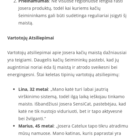
Prieinamumas
: Ne visuose regionuose lengva rasti
Josera produktų, todėl kai kuriems kačių
šeimininkams gali būti sudėtinga reguliariai įsigyti šį
maistą.
Vartotojų Atsiliepimai
Vartotojų atsiliepimai apie Josera kačių maistą dažniausiai
yra teigiami. Daugelis kačių šeimininkų pastebi, kad jų
augintiniai noriai ėda šį maistą ir atrodo sveikesni bei
energingesni. Štai keletas tipinių vartotojų atsiliepimų:
Lina, 32 metai
: „Mano katė turi labai jautrią
virškinimo sistemą, todėl ilgą laiką ieškojau tinkamo
maisto. Išbandžiusi Josera SensiCat, pastebėjau, kad
katė ne tik nustojo viduriuoti, bet ir tapo aktyvesnė
bei žvilganti.“
Marius, 45 metai
: „Josera Catelux tapo tikru atradimu
mūsų namuose. Mano katinas, kuris paprastai yra