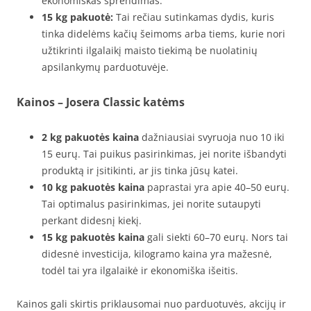
ekonomiškas sprendimas.
15 kg pakuotė:
Tai rečiau sutinkamas dydis, kuris
tinka didelėms kačių šeimoms arba tiems, kurie nori
užtikrinti ilgalaikį maisto tiekimą be nuolatinių
apsilankymų parduotuvėje.
Kainos – Josera Classic katėms
2 kg pakuotės kaina
dažniausiai svyruoja nuo 10 iki
15 eurų. Tai puikus pasirinkimas, jei norite išbandyti
produktą ir įsitikinti, ar jis tinka jūsų katei.
10 kg pakuotės kaina
paprastai yra apie 40–50 eurų.
Tai optimalus pasirinkimas, jei norite sutaupyti
perkant didesnį kiekį.
15 kg pakuotės kaina
gali siekti 60–70 eurų. Nors tai
didesnė investicija, kilogramo kaina yra mažesnė,
todėl tai yra ilgalaikė ir ekonomiška išeitis.
Kainos gali skirtis priklausomai nuo parduotuvės, akcijų ir