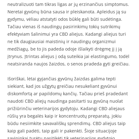
neutralizuoti tam tikras ligas ar jų erzinančius simptomus.
Neretai gyvūnų būna sausa ir pleiskanota. Apleidus ją su
gydymu, vėliau atstatyti odos būklę gali būti sudėtinga.
Tačiau vienas iš naudingų pasirinkimų tokių sutrikimų
efektyviam šalinimui yra CBD aliejus. Kadangi aliejus turi
ne tik daugiausiai maistinių ir naudingų organizmui
medžiagų, be to jis padeda odoje išlaikyti drėgmę jį į ją
įtrynus. Įtrintas aliejus į odą suteikia jai elastingumo, todėl
neatsiranda naujos žaizdos, o senos pradeda gyti greičiau.
Išoriškai, lėtai gyjančias gyvūnų žaizdas galima tepti
siekiant, kad jos užgytų greičiau nesukeliant gyvūnui
diskomfortą ar papildomų kančių. Tačiau prieš pradedant
naudoti CBD aliejų naudinga pasitarti su gyvūną nuolat
prižiūrinčiu veterinarijos gydytoju. Kadangi CBD aliejaus
rūšių yra begalės kaip ir koncentruotų preparatų, jokiu
būdu nesiimkite savavališkų sprendimų. CBD aliejus taip
kaip gali padėti, taip gali ir pakenkti. Šioje situacijoje
savininkai turėtų pasitikėti tik veterinarijos gydytojo