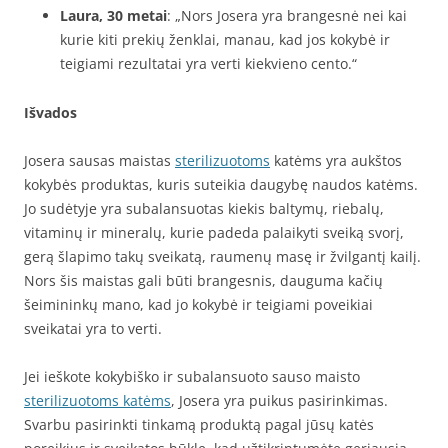
Laura, 30 metai
: „Nors Josera yra brangesnė nei kai
kurie kiti prekių ženklai, manau, kad jos kokybė ir
teigiami rezultatai yra verti kiekvieno cento.“
Išvados
Josera sausas maistas
sterilizuotoms
katėms yra aukštos
kokybės produktas, kuris suteikia daugybę naudos katėms.
Jo sudėtyje yra subalansuotas kiekis baltymų, riebalų,
vitaminų ir mineralų, kurie padeda palaikyti sveiką svorį,
gerą šlapimo takų sveikatą, raumenų masę ir žvilgantį kailį.
Nors šis maistas gali būti brangesnis, dauguma kačių
šeimininkų mano, kad jo kokybė ir teigiami poveikiai
sveikatai yra to verti.
Jei ieškote kokybiško ir subalansuoto sauso maisto
sterilizuotoms katėms
, Josera yra puikus pasirinkimas.
Svarbu pasirinkti tinkamą produktą pagal jūsų katės