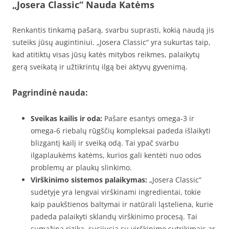
„Josera Classic“ Nauda Katėms
Renkantis tinkamą pašarą, svarbu suprasti, kokią naudą jis
suteiks jūsų augintiniui. „Josera Classic“ yra sukurtas taip,
kad atitiktų visas jūsų katės mitybos reikmes, palaikytų
gerą sveikatą ir užtikrintų ilgą bei aktyvų gyvenimą.
Pagrindinė nauda:
Sveikas kailis ir oda:
Pašare esantys omega-3 ir
omega-6 riebalų rūgščių kompleksai padeda išlaikyti
blizgantį kailį ir sveiką odą. Tai ypač svarbu
ilgaplaukėms katėms, kurios gali kentėti nuo odos
problemų ar plaukų slinkimo.
Virškinimo sistemos palaikymas:
„Josera Classic“
sudėtyje yra lengvai virškinami ingredientai, tokie
kaip paukštienos baltymai ir natūrali ląsteliena, kurie
padeda palaikyti sklandų virškinimo procesą. Tai
sumažina riziką, susijusią su virškinimo sutrikimais ar