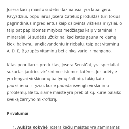
Josera kačių maisto sudėtis dažniausiai yra labai gera.
Pavyzdžiui, populiarus Josera Catelux produktas turi tokius
pagrindinius ingredientus kaip džiovinta vištiena ir ryžiai, o
taip pat papildomas mitybos medžiagas kaip vitaminai ir
mineralai. Ši sudėtis užtikrina, kad katės gauna reikiamą
kiekį baltymų, angliavandenių ir riebalų, taip pat vitaminų
A, D, E, B grupės vitaminų bei cinko, vario ir mangano.
Kitas populiarus produktas, Josera SensiCat, yra specialiai
sukurtas jautrios virškinimo sistemos katėms. Jo sudėtyje
yra lengvai virškinamų baltymų šaltinių, tokių kaip
paukštiena ir ryžiai, kurie padeda išvengti virškinimo
problemų. Be to, šiame maiste yra prebiotikų, kurie palaiko
sveiką žarnyno mikroflorą.
Privalumai
Aukšta Kokybė
: Josera kačių maistas yra gaminamas