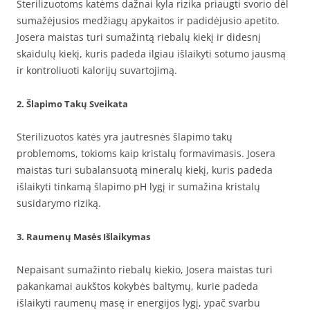
Sterilizuotoms katėms dažnai kyla rizika priaugti svorio dėl
sumažėjusios medžiagų apykaitos ir padidėjusio apetito.
Josera maistas turi sumažintą riebalų kiekį ir didesnį
skaidulų kiekį, kuris padeda ilgiau išlaikyti sotumo jausmą
ir kontroliuoti kalorijų suvartojimą.
2. Šlapimo Takų Sveikata
Sterilizuotos katės yra jautresnės šlapimo takų
problemoms, tokioms kaip kristalų formavimasis. Josera
maistas turi subalansuotą mineralų kiekį, kuris padeda
išlaikyti tinkamą šlapimo pH lygį ir sumažina kristalų
susidarymo riziką.
3. Raumenų Masės Išlaikymas
Nepaisant sumažinto riebalų kiekio, Josera maistas turi
pakankamai aukštos kokybės baltymų, kurie padeda
išlaikyti raumenų masę ir energijos lygį, ypač svarbu