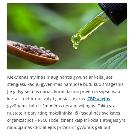
Kiekvienas mylintis ir auginantis gyvūną ar kelis juos
stengiasi, kad jų gyvenimas namuose būtų kuo smagesnis.
Jie gi lyg šeimos nariai, kurie dažnai priverčia šypsotis, o
kartais, net ir nusivalyti gausias ašaras.
CBD aliejus
gyvūnams kaip ir žmonėms nėra pavojingas. Faktą yra
nustatę ir patvirtinę mokslininkai iš Pasaulinės sveikatos
organizacijos – PSO. Todėl žinant kaip ir kokiais atvejais yra
naudojamas CBD aliejus prižiūrint gyvūnus gali būti