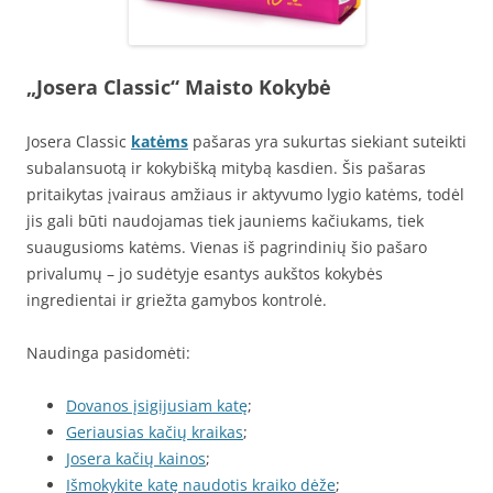
„Josera Classic“ Maisto Kokybė
Josera Classic
katėms
pašaras yra sukurtas siekiant suteikti
subalansuotą ir kokybišką mitybą kasdien. Šis pašaras
pritaikytas įvairaus amžiaus ir aktyvumo lygio katėms, todėl
jis gali būti naudojamas tiek jauniems kačiukams, tiek
suaugusioms katėms. Vienas iš pagrindinių šio pašaro
privalumų – jo sudėtyje esantys aukštos kokybės
ingredientai ir griežta gamybos kontrolė.
Naudinga pasidomėti:
Dovanos įsigijusiam katę
;
Geriausias kačių kraikas
;
Josera kačių kainos
;
Išmokykite katę naudotis kraiko dėže
;