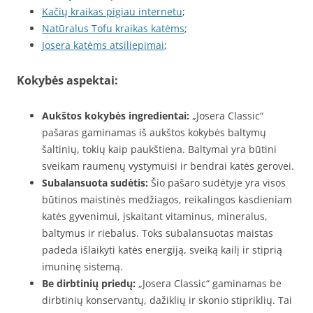
Kačių kraikas pigiau internetu
;
Natūralus Tofu kraikas katėms
;
Josera katėms atsiliepimai
;
Kokybės aspektai:
Aukštos kokybės ingredientai:
„Josera Classic“
pašaras gaminamas iš aukštos kokybės baltymų
šaltinių, tokių kaip paukštiena. Baltymai yra būtini
sveikam raumenų vystymuisi ir bendrai katės gerovei.
Subalansuota sudėtis:
Šio pašaro sudėtyje yra visos
būtinos maistinės medžiagos, reikalingos kasdieniam
katės gyvenimui, įskaitant vitaminus, mineralus,
baltymus ir riebalus. Toks subalansuotas maistas
padeda išlaikyti katės energiją, sveiką kailį ir stiprią
imuninę sistemą.
Be dirbtinių priedų:
„Josera Classic“ gaminamas be
dirbtinių konservantų, dažiklių ir skonio stipriklių. Tai