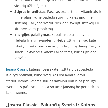
vidurių užkietėjimu.
Stiprus imunitetas:
Pašaras praturtintas vitaminais ir
mineralais, kurie padeda stiprinti katės imuninę
sistemą. Tai ypač svarbu siekiant išvengti infekcijų ir
kitų sveikatos problemų.
Energijos palaikymas:
Subalansuotas baltymų,
riebalų ir angliavandenių kiekis užtikrina, kad katė
išlaikytų pakankamą energijos lygį visą dieną. Tai ypač
svarbu aktyvioms katėms arba toms, kurios gyvena
laisvėje.
Josera Classic
katėms Joserakatems.lt taip pat padeda
išlaikyti optimalų kūno svorį, kas yra labai svarbu
sterilizuotoms katėms, kurios dažniau linkusios priaugti
svorio. Šis pašaras suteikia sotumo jausmą be per didelio
kaloringumo.
„Josera Classic“ Pakuočių Svoris ir Kainos