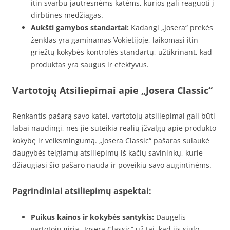
itin svarbu jautresnėms katėms, kurios gali reaguoti į
dirbtines medžiagas.
Aukšti gamybos standartai:
Kadangi „Josera“ prekės
ženklas yra gaminamas Vokietijoje, laikomasi itin
griežtų kokybės kontrolės standartų, užtikrinant, kad
produktas yra saugus ir efektyvus.
Vartotojų Atsiliepimai apie „Josera Classic“
Renkantis pašarą savo katei, vartotojų atsiliepimai gali būti
labai naudingi, nes jie suteikia realių įžvalgų apie produkto
kokybę ir veiksmingumą. „Josera Classic“ pašaras sulaukė
daugybės teigiamų atsiliepimų iš kačių savininkų, kurie
džiaugiasi šio pašaro nauda ir poveikiu savo augintinėms.
Pagrindiniai atsiliepimų aspektai:
Puikus kainos ir kokybės santykis:
Daugelis
vartotojų giria „Josera Classic“ už tai, kad jis siūlo