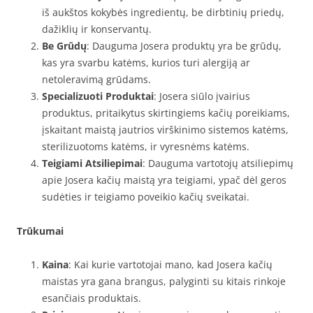
iš aukštos kokybės ingredientų, be dirbtinių priedų,
dažiklių ir konservantų.
Be Grūdų
: Dauguma Josera produktų yra be grūdų,
kas yra svarbu katėms, kurios turi alergiją ar
netoleravimą grūdams.
Specializuoti Produktai
: Josera siūlo įvairius
produktus, pritaikytus skirtingiems kačių poreikiams,
įskaitant maistą jautrios virškinimo sistemos katėms,
sterilizuotoms katėms, ir vyresnėms katėms.
Teigiami Atsiliepimai
: Dauguma vartotojų atsiliepimų
apie Josera kačių maistą yra teigiami, ypač dėl geros
sudėties ir teigiamo poveikio kačių sveikatai.
Trūkumai
Kaina
: Kai kurie vartotojai mano, kad Josera kačių
maistas yra gana brangus, palyginti su kitais rinkoje
esančiais produktais.