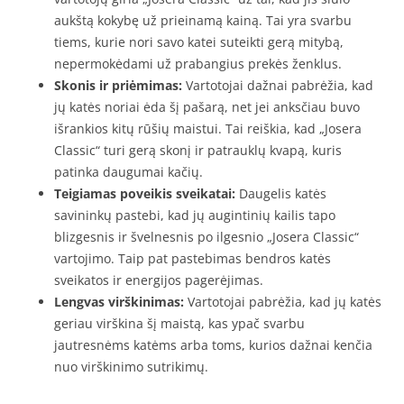
aukštą kokybę už prieinamą kainą. Tai yra svarbu
tiems, kurie nori savo katei suteikti gerą mitybą,
nepermokėdami už prabangius prekės ženklus.
Skonis ir priėmimas:
Vartotojai dažnai pabrėžia, kad
jų katės noriai ėda šį pašarą, net jei anksčiau buvo
išrankios kitų rūšių maistui. Tai reiškia, kad „Josera
Classic“ turi gerą skonį ir patrauklų kvapą, kuris
patinka daugumai kačių.
Teigiamas poveikis sveikatai:
Daugelis katės
savininkų pastebi, kad jų augintinių kailis tapo
blizgesnis ir švelnesnis po ilgesnio „Josera Classic“
vartojimo. Taip pat pastebimas bendros katės
sveikatos ir energijos pagerėjimas.
Lengvas virškinimas:
Vartotojai pabrėžia, kad jų katės
geriau virškina šį maistą, kas ypač svarbu
jautresnėms katėms arba toms, kurios dažnai kenčia
nuo virškinimo sutrikimų.