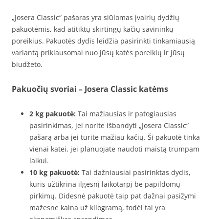
„Josera Classic“ pašaras yra siūlomas įvairių dydžių
pakuotėmis, kad atitiktų skirtingų kačių savininkų
poreikius. Pakuotės dydis leidžia pasirinkti tinkamiausią
variantą priklausomai nuo jūsų katės poreikių ir jūsų
biudžeto.
Pakuočių svoriai – Josera Classic katėms
2 kg pakuotė:
Tai mažiausias ir patogiausias
pasirinkimas, jei norite išbandyti „Josera Classic“
pašarą arba jei turite mažiau kačių. Ši pakuotė tinka
vienai katei, jei planuojate naudoti maistą trumpam
laikui.
10 kg pakuotė:
Tai dažniausiai pasirinktas dydis,
kuris užtikrina ilgesnį laikotarpį be papildomų
pirkimų. Didesnė pakuotė taip pat dažnai pasižymi
mažesne kaina už kilogramą, todėl tai yra