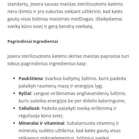
standartų. Josera sausas maistas sterilizuotoms katėms
nėra išimtis ir yra sukurtas siekiant užtikrinti, kad katės
gautų visas būtinas maistines medžiagas, išlaikydamos
sveiką kūno svorį ir gerą bendrą sveikatą.
Pagrindiniai Ingredientai
Josera sterilizuotoms katėms skirtas maistas paprastai turi
tokius pagrindinius ingredientus kaip:
Paukštiena
: Svarbus baltymų šaltinis, kuris padeda
palaikyti raumenų masę ir energijos lygį.
Ryžiai
: Lengvai virškinamas angliavandenių šaltinis,
kuris suteikia energijos be per didelio kaloringumo.
Celiuliozė
: Padeda palaikyti sveiką virškinimą ir
reguliuoja kūno svorį.
Mineralai ir vitaminai
: Subalansuota vitaminų ir
mineralų sudėtis užtikrina, kad katės gautų visus
reikiamus mikroelementus, būtinius sveikai