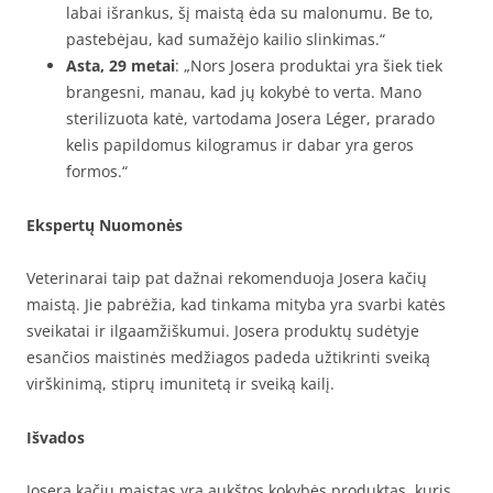
labai išrankus, šį maistą ėda su malonumu. Be to,
pastebėjau, kad sumažėjo kailio slinkimas.“
Asta, 29 metai
: „Nors Josera produktai yra šiek tiek
brangesni, manau, kad jų kokybė to verta. Mano
sterilizuota katė, vartodama Josera Léger, prarado
kelis papildomus kilogramus ir dabar yra geros
formos.“
Ekspertų Nuomonės
Veterinarai taip pat dažnai rekomenduoja Josera kačių
maistą. Jie pabrėžia, kad tinkama mityba yra svarbi katės
sveikatai ir ilgaamžiškumui. Josera produktų sudėtyje
esančios maistinės medžiagos padeda užtikrinti sveiką
virškinimą, stiprų imunitetą ir sveiką kailį.
Išvados
Josera kačių maistas yra aukštos kokybės produktas, kuris