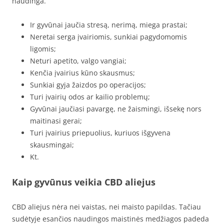
naudinga.
Ir gyvūnai jaučia stresą, nerimą, miega prastai;
Neretai serga įvairiomis, sunkiai pagydomomis
ligomis;
Neturi apetito, valgo vangiai;
Kenčia įvairius kūno skausmus;
Sunkiai gyja žaizdos po operacijos;
Turi įvairių odos ar kailio problemų;
Gyvūnai jaučiasi pavargę, ne žaismingi, išsekę nors
maitinasi gerai;
Turi įvairius priepuolius, kuriuos išgyvena
skausmingai;
Kt.
Kaip gyvūnus veikia CBD aliejus
CBD aliejus nėra nei vaistas, nei maisto papildas. Tačiau
sudėtyje esančios naudingos maistinės medžiagos padeda