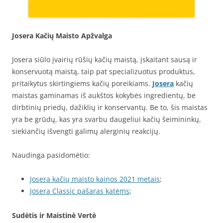
Josera Kačių Maisto Apžvalga
Josera siūlo įvairių rūšių kačių maistą, įskaitant sausą ir
konservuotą maistą, taip pat specializuotus produktus,
pritaikytus skirtingiems kačių poreikiams.
Josera
kačių
maistas gaminamas iš aukštos kokybės ingredientų, be
dirbtinių priedų, dažiklių ir konservantų. Be to, šis maistas
yra be grūdų, kas yra svarbu daugeliui kačių šeimininkų,
siekiančių išvengti galimų alerginių reakcijų.
Naudinga pasidomėtio:
Josera kačių maisto kainos 2021 metais
;
Josera Classic pašaras katėms
;
Sudėtis ir Maistinė Vertė