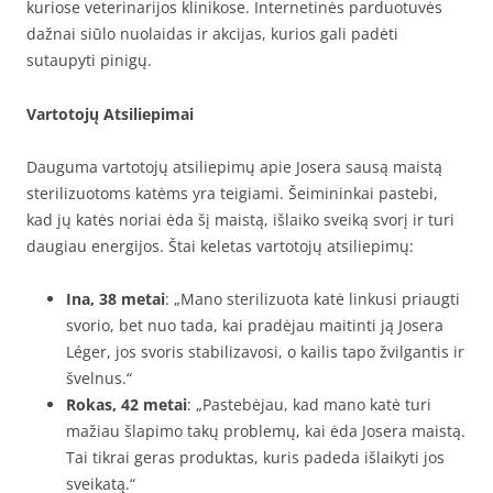
kuriose veterinarijos klinikose. Internetinės parduotuvės
dažnai siūlo nuolaidas ir akcijas, kurios gali padėti
sutaupyti pinigų.
Vartotojų Atsiliepimai
Dauguma vartotojų atsiliepimų apie Josera sausą maistą
sterilizuotoms katėms yra teigiami. Šeimininkai pastebi,
kad jų katės noriai ėda šį maistą, išlaiko sveiką svorį ir turi
daugiau energijos. Štai keletas vartotojų atsiliepimų:
Ina, 38 metai
: „Mano sterilizuota katė linkusi priaugti
svorio, bet nuo tada, kai pradėjau maitinti ją Josera
Léger, jos svoris stabilizavosi, o kailis tapo žvilgantis ir
švelnus.“
Rokas, 42 metai
: „Pastebėjau, kad mano katė turi
mažiau šlapimo takų problemų, kai ėda Josera maistą.
Tai tikrai geras produktas, kuris padeda išlaikyti jos
sveikatą.“