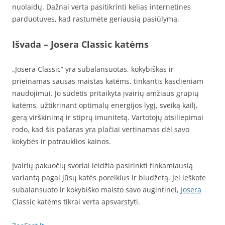
nuolaidų. Dažnai verta pasitikrinti kelias internetines
parduotuves, kad rastumėte geriausią pasiūlymą.
Išvada – Josera Classic katėms
„Josera Classic“ yra subalansuotas, kokybiškas ir
prieinamas sausas maistas katėms, tinkantis kasdieniam
naudojimui. Jo sudėtis pritaikyta įvairių amžiaus grupių
katėms, užtikrinant optimalų energijos lygį, sveiką kailį,
gerą virškinimą ir stiprų imunitetą. Vartotojų atsiliepimai
rodo, kad šis pašaras yra plačiai vertinamas dėl savo
kokybės ir patrauklios kainos.
Įvairių pakuočių svoriai leidžia pasirinkti tinkamiausią
variantą pagal jūsų katės poreikius ir biudžetą. Jei ieškote
subalansuoto ir kokybiško maisto savo augintinei,
Josera
Classic katėms tikrai verta apsvarstyti.