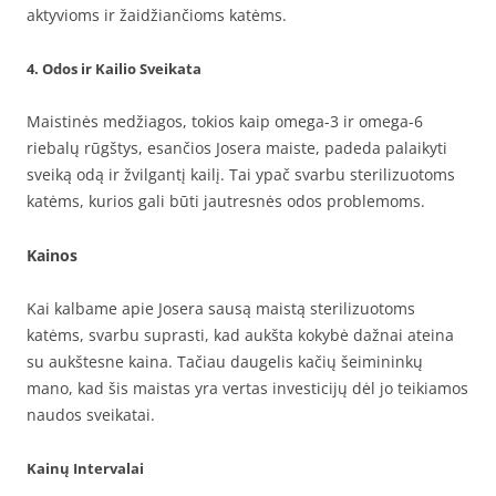
aktyvioms ir žaidžiančioms katėms.
4. Odos ir Kailio Sveikata
Maistinės medžiagos, tokios kaip omega-3 ir omega-6
riebalų rūgštys, esančios Josera maiste, padeda palaikyti
sveiką odą ir žvilgantį kailį. Tai ypač svarbu sterilizuotoms
katėms, kurios gali būti jautresnės odos problemoms.
Kainos
Kai kalbame apie Josera sausą maistą sterilizuotoms
katėms, svarbu suprasti, kad aukšta kokybė dažnai ateina
su aukštesne kaina. Tačiau daugelis kačių šeimininkų
mano, kad šis maistas yra vertas investicijų dėl jo teikiamos
naudos sveikatai.
Kainų Intervalai