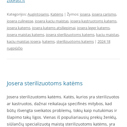
ZooFast.lt
Kategorijos:
Augintojams
,
Katėms
| Žymos:
josera
,
josera carismo
,
josera culinesse
,
josera kaciu maistas
,
josera kastruotoms katems
,
josera katems
,
josera katems atsiliepimai
,
josera leger katems
,
josera maistas katems
,
josera sterilizuotoms katems
,
kaciu maistas
,
kaciu maistas josera
,
katems
,
sterilizuotoms katems
|
2024 18
rugpjūčio
Josera sterilizuotoms katėms
Josera sterilizuotoms katėms. Katės, kurios yra sterilizuotos
ar kastruotos, dažnai reikalauja specifinės mitybos, kad
būtų išvengta sveikatos problemų, tokių kaip nutukimas ir
šlapimo takų ligos. Vienas iš populiariausių prekių ženklų,
siūlančių specializuotą maistą sterilizuotoms katėms, yra