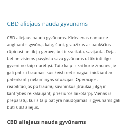
CBD aliejaus nauda gyvūnams
CBD aliejaus nauda gyvūnams. Kiekvienas namuose
auginantis gyvūną, katę, šunį, graužikus ar paukščius
rūpinasi ne tik jų gerove, bet ir sveikata, savijauta. Deja,
bet ne visiems pavyksta savo gyvūnams užtikrinti ilgo
gyvenimo kaip norėtųsi. Taip kaip ir kai kurie žmonės jie
gali patirti traumas, susižeisti net smagiai žaidžiant ar
patenkant į nelaimingas situacijas. Operacijos,
reabilitacijos po traumų savininkus įtraukia į ilgą ir
kantrybės reikalaujantį priežiūros laikotarpį. Vienas iš
preparatų, kuris taip pat yra naudojamas ir gyvūnams gali
būti CBD aliejus.
CBD aliejaus nauda gyvūnams