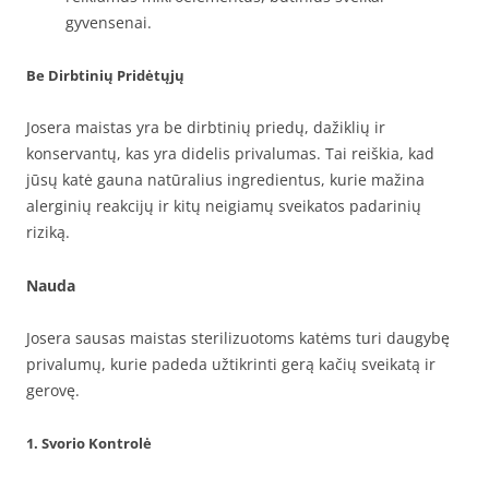
gyvensenai.
Be Dirbtinių Pridėtųjų
Josera maistas yra be dirbtinių priedų, dažiklių ir
konservantų, kas yra didelis privalumas. Tai reiškia, kad
jūsų katė gauna natūralius ingredientus, kurie mažina
alerginių reakcijų ir kitų neigiamų sveikatos padarinių
riziką.
Nauda
Josera sausas maistas sterilizuotoms katėms turi daugybę
privalumų, kurie padeda užtikrinti gerą kačių sveikatą ir
gerovę.
1. Svorio Kontrolė