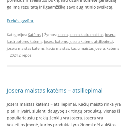
poreikius ir sveikatos būklę, kad užtikrintumėte geriausią
galimą rezultatą ir ilgaamžišką savo augintinio sveikatą.
Prekės gyvūnų
Kategorijos:
Katėms
| Žymos:
josera
,
josera kaciu maistas
,
josera
kastruotoms katems
,
josera katems
,
josera katems atsiliepimai
,
josera maistas katems
,
kaciu maistas
,
kaciu maistas josera
,
katems
|
2024 2 liepos
Josera maistas katėms – atsiliepimai
Josera maistas katėms – atsiliepimai. Kačių maisto rinka yra
plati ir įvairi, siūlanti daugybę skirtingų produktų. Vienas iš
populiariausių prekių ženklų yra Josera. Josera yra
Vokietijos įmonė, kurios produktai yra žinomi dėl aukštos