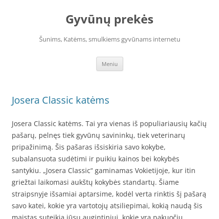
Pereiti
prie
Gyvūnų prekės
turinio
Šunims, Katėms, smulkiems gyvūnams internetu
Meniu
Josera Classic katėms
Josera Classic katėms. Tai yra vienas iš populiariausių kačių
pašarų, pelnęs tiek gyvūnų savininkų, tiek veterinarų
pripažinimą. Šis pašaras išsiskiria savo kokybe,
subalansuota sudėtimi ir puikiu kainos bei kokybės
santykiu. „Josera Classic“ gaminamas Vokietijoje, kur itin
griežtai laikomasi aukštų kokybės standartų. Šiame
straipsnyje išsamiai aptarsime, kodėl verta rinktis šį pašarą
savo katei, kokie yra vartotojų atsiliepimai, kokią naudą šis
maistas suteikia jūsų augintiniui, kokie yra pakuočių