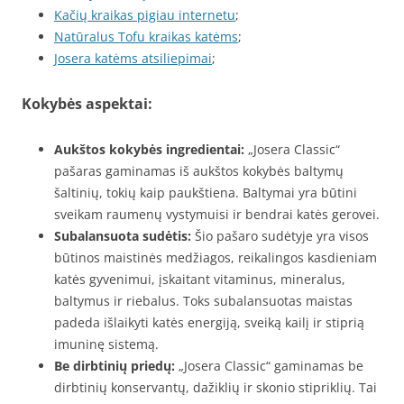
Kačių kraikas pigiau internetu
;
Natūralus Tofu kraikas katėms
;
Josera katėms atsiliepimai
;
Kokybės aspektai:
Aukštos kokybės ingredientai:
„Josera Classic“
pašaras gaminamas iš aukštos kokybės baltymų
šaltinių, tokių kaip paukštiena. Baltymai yra būtini
sveikam raumenų vystymuisi ir bendrai katės gerovei.
Subalansuota sudėtis:
Šio pašaro sudėtyje yra visos
būtinos maistinės medžiagos, reikalingos kasdieniam
katės gyvenimui, įskaitant vitaminus, mineralus,
baltymus ir riebalus. Toks subalansuotas maistas
padeda išlaikyti katės energiją, sveiką kailį ir stiprią
imuninę sistemą.
Be dirbtinių priedų:
„Josera Classic“ gaminamas be
dirbtinių konservantų, dažiklių ir skonio stipriklių. Tai