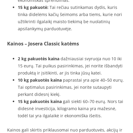
ekonomiškas sprendimas.
15 kg pakuotė:
Tai rečiau sutinkamas dydis, kuris
tinka didelėms kačių šeimoms arba tiems, kurie nori
užtikrinti ilgalaikį maisto tiekimą be nuolatinių
apsilankymų parduotuvėje.
Kainos – Josera Classic katėms
2 kg pakuotės kaina
dažniausiai svyruoja nuo 10 iki
15 eurų. Tai puikus pasirinkimas, jei norite išbandyti
produktą ir įsitikinti, ar jis tinka jūsų katei.
10 kg pakuotės kaina
paprastai yra apie 40–50 eurų.
Tai optimalus pasirinkimas, jei norite sutaupyti
perkant didesnį kiekį.
15 kg pakuotės kaina
gali siekti 60–70 eurų. Nors tai
didesnė investicija, kilogramo kaina yra mažesnė,
todėl tai yra ilgalaikė ir ekonomiška išeitis.
Kainos gali skirtis priklausomai nuo parduotuvės, akcijų ir