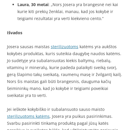
Laura, 30 metai
: „Nors Josera yra brangesnė nei kai
kurie kiti prekių ženklai, manau, kad jos kokybė ir
teigiami rezultatai yra verti kiekvieno cento.“
Išvados
Josera sausas maistas
sterilizuotoms
katėms yra aukštos
kokybės produktas, kuris suteikia daugybę naudos katėms.
Jo sudėtyje yra subalansuotas kiekis baltymų, riebalų,
vitaminų ir mineralų, kurie padeda palaikyti sveiką svorį,
gerą šlapimo takų sveikatą, raumenų masę ir žvilgantį kailį.
Nors šis maistas gali būti brangesnis, dauguma kačių
šeimininkų mano, kad jo kokybė ir teigiami poveikiai
sveikatai yra to verti.
Jei ieškote kokybiško ir subalansuoto sauso maisto
sterilizuotoms katėms
, Josera yra puikus pasirinkimas.
Svarbu pasirinkti tinkamą produktą pagal jūsų katės