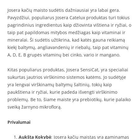
Josera kačių maisto sudėtis dažniausiai yra labai gera.
Pavyzdžiui, populiarus Josera Catelux produktas turi tokius
pagrindinius ingredientus kaip džiovinta vištiena ir ryžiai, o
taip pat papildomas mitybos medžiagas kaip vitaminai ir
mineralai. Ši sudėtis užtikrina, kad katės gauna reikiamą
kiekį baltymų, angliavandenių ir riebalų, taip pat vitaminų
A, D, E, B grupės vitaminų bei cinko, vario ir mangano.
Kitas populiarus produktas, Josera SensiCat, yra specialiai
sukurtas jautrios virškinimo sistemos katėms. Jo sudėtyje
yra lengvai virškinamų baltymų šaltinių, tokių kaip
paukštiena ir ryžiai, kurie padeda išvengti virškinimo
problemų. Be to, šiame maiste yra prebiotikų, kurie palaiko
sveiką žarnyno mikroflorą.
Privalumai
Aukšta Kokybė
: Josera kačių maistas yra gaminamas