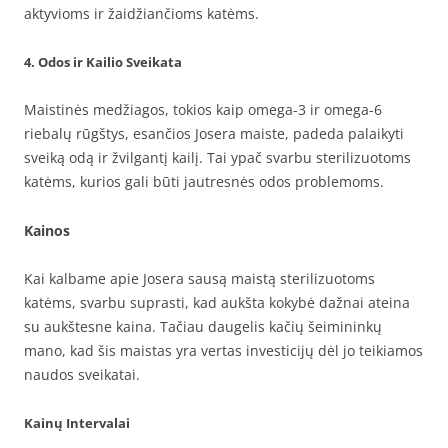
aktyvioms ir žaidžiančioms katėms.
4. Odos ir Kailio Sveikata
Maistinės medžiagos, tokios kaip omega-3 ir omega-6
riebalų rūgštys, esančios Josera maiste, padeda palaikyti
sveiką odą ir žvilgantį kailį. Tai ypač svarbu sterilizuotoms
katėms, kurios gali būti jautresnės odos problemoms.
Kainos
Kai kalbame apie Josera sausą maistą sterilizuotoms
katėms, svarbu suprasti, kad aukšta kokybė dažnai ateina
su aukštesne kaina. Tačiau daugelis kačių šeimininkų
mano, kad šis maistas yra vertas investicijų dėl jo teikiamos
naudos sveikatai.
Kainų Intervalai