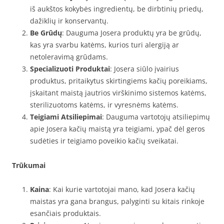
iš aukštos kokybės ingredientų, be dirbtinių priedų,
dažiklių ir konservantų.
Be Grūdų
: Dauguma Josera produktų yra be grūdų,
kas yra svarbu katėms, kurios turi alergiją ar
netoleravimą grūdams.
Specializuoti Produktai
: Josera siūlo įvairius
produktus, pritaikytus skirtingiems kačių poreikiams,
įskaitant maistą jautrios virškinimo sistemos katėms,
sterilizuotoms katėms, ir vyresnėms katėms.
Teigiami Atsiliepimai
: Dauguma vartotojų atsiliepimų
apie Josera kačių maistą yra teigiami, ypač dėl geros
sudėties ir teigiamo poveikio kačių sveikatai.
Trūkumai
Kaina
: Kai kurie vartotojai mano, kad Josera kačių
maistas yra gana brangus, palyginti su kitais rinkoje
esančiais produktais.