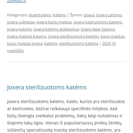
ZooFast.lt
Kategorijos:
Augintojams
,
Katėms
| Žymos:
josera
,
josera carismo
,
josera culinesse
,
josera kaciu maistas
,
josera kastruotoms katems
,
josera katems
,
josera katems atsiliepimai
,
josera leger katems
,
josera maistas katems
,
josera sterilizuotoms katems
,
kaciu maistas
,
kaciu maistas josera
,
katems
,
sterilizuotoms katems
|
2024 18
rugpjūčio
Josera sterilizuotoms katėms
Josera sterilizuotoms katėms. Katės, kurios yra sterilizuotos
ar kastruotos, dažnai reikalauja specifinės mitybos, kad
būtų išvengta sveikatos problemų, tokių kaip nutukimas ir
šlapimo takų ligos. Vienas iš populiariausių prekių ženklų,
siūlančių specializuotą maistą sterilizuotoms katėms, yra