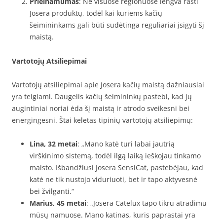
Prieinamumas
: Ne visuose regionuose lengva rasti
Josera produktų, todėl kai kuriems kačių
šeimininkams gali būti sudėtinga reguliariai įsigyti šį
maistą.
Vartotojų Atsiliepimai
Vartotojų atsiliepimai apie Josera kačių maistą dažniausiai
yra teigiami. Daugelis kačių šeimininkų pastebi, kad jų
augintiniai noriai ėda šį maistą ir atrodo sveikesni bei
energingesni. Štai keletas tipinių vartotojų atsiliepimų:
Lina, 32 metai
: „Mano katė turi labai jautrią
virškinimo sistemą, todėl ilgą laiką ieškojau tinkamo
maisto. Išbandžiusi Josera SensiCat, pastebėjau, kad
katė ne tik nustojo viduriuoti, bet ir tapo aktyvesnė
bei žvilganti.“
Marius, 45 metai
: „Josera Catelux tapo tikru atradimu
mūsų namuose. Mano katinas, kuris paprastai yra