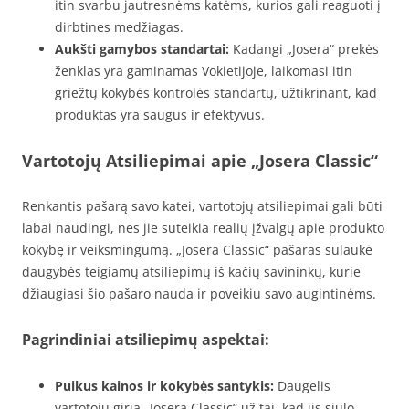
itin svarbu jautresnėms katėms, kurios gali reaguoti į
dirbtines medžiagas.
Aukšti gamybos standartai:
Kadangi „Josera“ prekės
ženklas yra gaminamas Vokietijoje, laikomasi itin
griežtų kokybės kontrolės standartų, užtikrinant, kad
produktas yra saugus ir efektyvus.
Vartotojų Atsiliepimai apie „Josera Classic“
Renkantis pašarą savo katei, vartotojų atsiliepimai gali būti
labai naudingi, nes jie suteikia realių įžvalgų apie produkto
kokybę ir veiksmingumą. „Josera Classic“ pašaras sulaukė
daugybės teigiamų atsiliepimų iš kačių savininkų, kurie
džiaugiasi šio pašaro nauda ir poveikiu savo augintinėms.
Pagrindiniai atsiliepimų aspektai:
Puikus kainos ir kokybės santykis:
Daugelis
vartotojų giria „Josera Classic“ už tai, kad jis siūlo