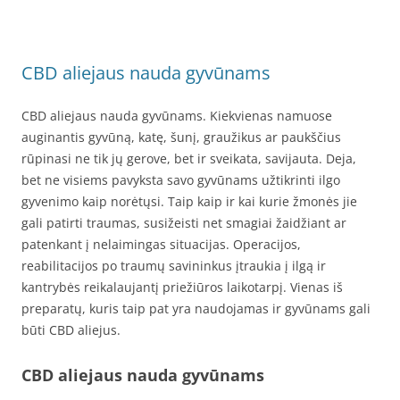
CBD aliejaus nauda gyvūnams
CBD aliejaus nauda gyvūnams. Kiekvienas namuose
auginantis gyvūną, katę, šunį, graužikus ar paukščius
rūpinasi ne tik jų gerove, bet ir sveikata, savijauta. Deja,
bet ne visiems pavyksta savo gyvūnams užtikrinti ilgo
gyvenimo kaip norėtųsi. Taip kaip ir kai kurie žmonės jie
gali patirti traumas, susižeisti net smagiai žaidžiant ar
patenkant į nelaimingas situacijas. Operacijos,
reabilitacijos po traumų savininkus įtraukia į ilgą ir
kantrybės reikalaujantį priežiūros laikotarpį. Vienas iš
preparatų, kuris taip pat yra naudojamas ir gyvūnams gali
būti CBD aliejus.
CBD aliejaus nauda gyvūnams