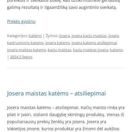
poreikius ir sveikatos būklę, kad užtikrintumėte geriausią
galimą rezultatą ir ilgaamžišką savo augintinio sveikatą.
Prekės gyvūnų
Kategorijos:
Katėms
| Žymos:
josera
,
josera kaciu maistas
,
josera
kastruotoms katems
,
josera katems
,
josera katems atsiliepimai
,
josera maistas katems
,
kaciu maistas
,
kaciu maistas josera
,
katems
|
2024 2 liepos
Josera maistas katėms – atsiliepimai
Josera maistas katėms – atsiliepimai. Kačių maisto rinka yra
plati ir įvairi, siūlanti daugybę skirtingų produktų. Vienas iš
populiariausių prekių ženklų yra Josera. Josera yra
Vokietijos įmonė, kurios produktai yra žinomi dėl aukštos