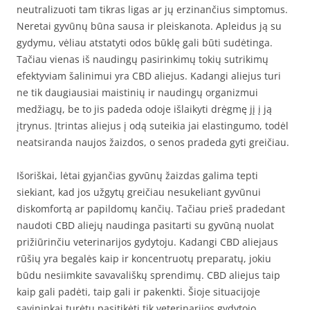
neutralizuoti tam tikras ligas ar jų erzinančius simptomus.
Neretai gyvūnų būna sausa ir pleiskanota. Apleidus ją su
gydymu, vėliau atstatyti odos būklę gali būti sudėtinga.
Tačiau vienas iš naudingų pasirinkimų tokių sutrikimų
efektyviam šalinimui yra CBD aliejus. Kadangi aliejus turi
ne tik daugiausiai maistinių ir naudingų organizmui
medžiagų, be to jis padeda odoje išlaikyti drėgmę jį į ją
įtrynus. Įtrintas aliejus į odą suteikia jai elastingumo, todėl
neatsiranda naujos žaizdos, o senos pradeda gyti greičiau.
Išoriškai, lėtai gyjančias gyvūnų žaizdas galima tepti
siekiant, kad jos užgytų greičiau nesukeliant gyvūnui
diskomfortą ar papildomų kančių. Tačiau prieš pradedant
naudoti CBD aliejų naudinga pasitarti su gyvūną nuolat
prižiūrinčiu veterinarijos gydytoju. Kadangi CBD aliejaus
rūšių yra begalės kaip ir koncentruotų preparatų, jokiu
būdu nesiimkite savavališkų sprendimų. CBD aliejus taip
kaip gali padėti, taip gali ir pakenkti. Šioje situacijoje
savininkai turėtų pasitikėti tik veterinarijos gydytojo