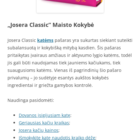
„Josera Classic“ Maisto Kokybė
Josera Classic
katėms
pašaras yra sukurtas siekiant suteikti
subalansuotą ir kokybišką mitybą kasdien. Šis pašaras
pritaikytas įvairaus amžiaus ir aktyvumo lygio katėms, todėl
jis gali būti naudojamas tiek jauniems kačiukams, tiek
suaugusioms katėms. Vienas iš pagrindinių šio pašaro
privalumų – jo sudėtyje esantys aukštos kokybės
ingredientai ir griežta gamybos kontrolė.
Naudinga pasidomėti:
Dovanos įsigijusiam katę
;
Geriausias kačių kraikas
;
Josera kačių kainos
;
Išmokykite katę naudotis kraiko dėže
;