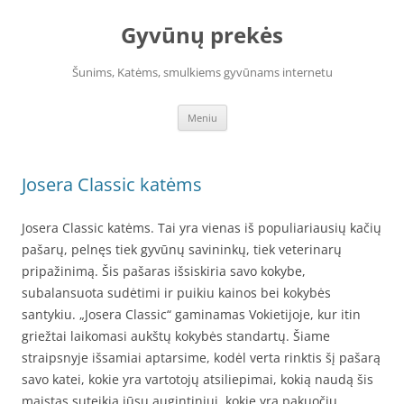
Pereiti
prie
Gyvūnų prekės
turinio
Šunims, Katėms, smulkiems gyvūnams internetu
Meniu
Josera Classic katėms
Josera Classic katėms. Tai yra vienas iš populiariausių kačių
pašarų, pelnęs tiek gyvūnų savininkų, tiek veterinarų
pripažinimą. Šis pašaras išsiskiria savo kokybe,
subalansuota sudėtimi ir puikiu kainos bei kokybės
santykiu. „Josera Classic“ gaminamas Vokietijoje, kur itin
griežtai laikomasi aukštų kokybės standartų. Šiame
straipsnyje išsamiai aptarsime, kodėl verta rinktis šį pašarą
savo katei, kokie yra vartotojų atsiliepimai, kokią naudą šis
maistas suteikia jūsų augintiniui, kokie yra pakuočių