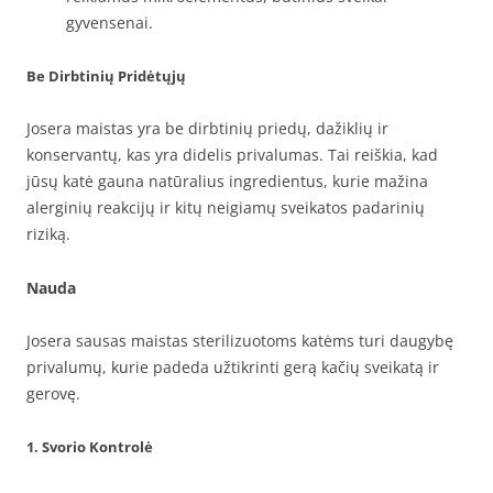
gyvensenai.
Be Dirbtinių Pridėtųjų
Josera maistas yra be dirbtinių priedų, dažiklių ir
konservantų, kas yra didelis privalumas. Tai reiškia, kad
jūsų katė gauna natūralius ingredientus, kurie mažina
alerginių reakcijų ir kitų neigiamų sveikatos padarinių
riziką.
Nauda
Josera sausas maistas sterilizuotoms katėms turi daugybę
privalumų, kurie padeda užtikrinti gerą kačių sveikatą ir
gerovę.
1. Svorio Kontrolė