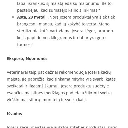
labai išrankus, šį maistą ėda su malonumu. Be to,
pastebėjau, kad sumažėjo kailio slinkimas.“
Asta, 29 metai
: „Nors Josera produktai yra šiek tiek
brangesni, manau, kad jų kokybė to verta. Mano
sterilizuota katė, vartodama Josera Léger, prarado
kelis papildomus kilogramus ir dabar yra geros
formos.“
Ekspertų Nuomonės
Veterinarai taip pat dažnai rekomenduoja Josera kačių
maistą. Jie pabrėžia, kad tinkama mityba yra svarbi katės
sveikatai ir ilgaamžiškumui. Josera produktų sudėtyje
esančios maistinės medžiagos padeda užtikrinti sveiką
virškinimą, stiprų imunitetą ir sveiką kailį.
Išvados
Josera kačių maistas yra aukštos kokybės produktas, kuris