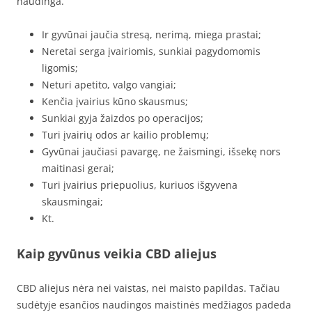
naudinga.
Ir gyvūnai jaučia stresą, nerimą, miega prastai;
Neretai serga įvairiomis, sunkiai pagydomomis
ligomis;
Neturi apetito, valgo vangiai;
Kenčia įvairius kūno skausmus;
Sunkiai gyja žaizdos po operacijos;
Turi įvairių odos ar kailio problemų;
Gyvūnai jaučiasi pavargę, ne žaismingi, išsekę nors
maitinasi gerai;
Turi įvairius priepuolius, kuriuos išgyvena
skausmingai;
Kt.
Kaip gyvūnus veikia CBD aliejus
CBD aliejus nėra nei vaistas, nei maisto papildas. Tačiau
sudėtyje esančios naudingos maistinės medžiagos padeda