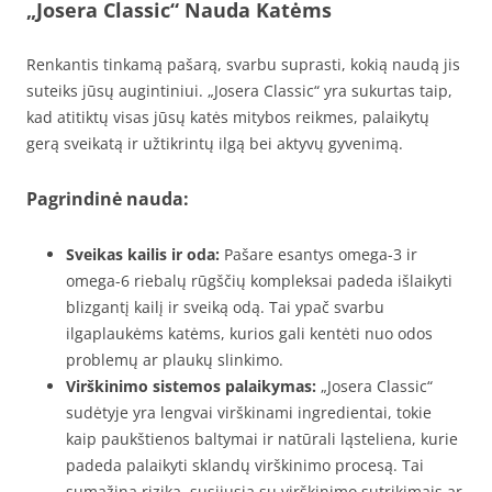
„Josera Classic“ Nauda Katėms
Renkantis tinkamą pašarą, svarbu suprasti, kokią naudą jis
suteiks jūsų augintiniui. „Josera Classic“ yra sukurtas taip,
kad atitiktų visas jūsų katės mitybos reikmes, palaikytų
gerą sveikatą ir užtikrintų ilgą bei aktyvų gyvenimą.
Pagrindinė nauda:
Sveikas kailis ir oda:
Pašare esantys omega-3 ir
omega-6 riebalų rūgščių kompleksai padeda išlaikyti
blizgantį kailį ir sveiką odą. Tai ypač svarbu
ilgaplaukėms katėms, kurios gali kentėti nuo odos
problemų ar plaukų slinkimo.
Virškinimo sistemos palaikymas:
„Josera Classic“
sudėtyje yra lengvai virškinami ingredientai, tokie
kaip paukštienos baltymai ir natūrali ląsteliena, kurie
padeda palaikyti sklandų virškinimo procesą. Tai
sumažina riziką, susijusią su virškinimo sutrikimais ar