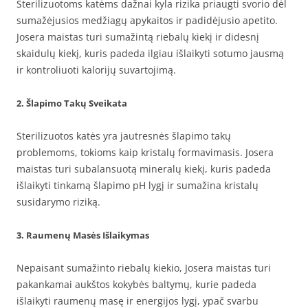
Sterilizuotoms katėms dažnai kyla rizika priaugti svorio dėl
sumažėjusios medžiagų apykaitos ir padidėjusio apetito.
Josera maistas turi sumažintą riebalų kiekį ir didesnį
skaidulų kiekį, kuris padeda ilgiau išlaikyti sotumo jausmą
ir kontroliuoti kalorijų suvartojimą.
2. Šlapimo Takų Sveikata
Sterilizuotos katės yra jautresnės šlapimo takų
problemoms, tokioms kaip kristalų formavimasis. Josera
maistas turi subalansuotą mineralų kiekį, kuris padeda
išlaikyti tinkamą šlapimo pH lygį ir sumažina kristalų
susidarymo riziką.
3. Raumenų Masės Išlaikymas
Nepaisant sumažinto riebalų kiekio, Josera maistas turi
pakankamai aukštos kokybės baltymų, kurie padeda
išlaikyti raumenų masę ir energijos lygį, ypač svarbu