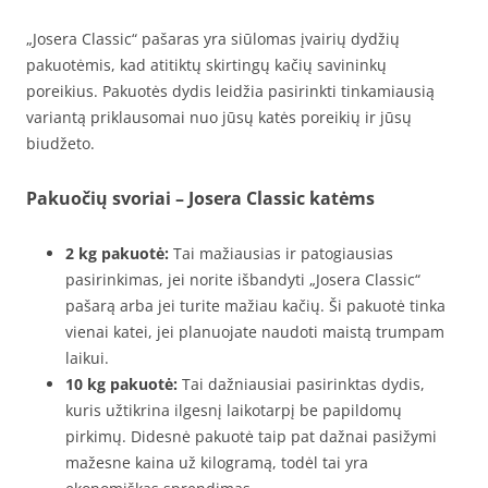
„Josera Classic“ pašaras yra siūlomas įvairių dydžių
pakuotėmis, kad atitiktų skirtingų kačių savininkų
poreikius. Pakuotės dydis leidžia pasirinkti tinkamiausią
variantą priklausomai nuo jūsų katės poreikių ir jūsų
biudžeto.
Pakuočių svoriai – Josera Classic katėms
2 kg pakuotė:
Tai mažiausias ir patogiausias
pasirinkimas, jei norite išbandyti „Josera Classic“
pašarą arba jei turite mažiau kačių. Ši pakuotė tinka
vienai katei, jei planuojate naudoti maistą trumpam
laikui.
10 kg pakuotė:
Tai dažniausiai pasirinktas dydis,
kuris užtikrina ilgesnį laikotarpį be papildomų
pirkimų. Didesnė pakuotė taip pat dažnai pasižymi
mažesne kaina už kilogramą, todėl tai yra