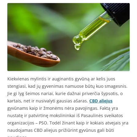
Kiekvienas mylintis ir auginantis gyvūną ar kelis juos
stengiasi, kad jų gyvenimas namuose būtų kuo smagesnis.
Jie gi lyg šeimos nariai, kurie dažnai priverčia šypsotis, o
kartais, net ir nusivalyti gausias ašaras.
CBD aliejus
gyvūnams kaip ir žmonėms nėra pavojingas. Faktą yra
nustatę ir patvirtinę mokslininkai iš Pasaulinės sveikatos
organizacijos – PSO. Todėl žinant kaip ir kokiais atvejais yra
naudojamas CBD aliejus prižiūrint gyvūnus gali būti