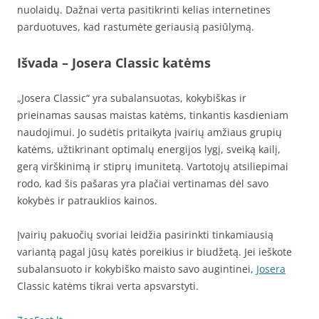
nuolaidų. Dažnai verta pasitikrinti kelias internetines
parduotuves, kad rastumėte geriausią pasiūlymą.
Išvada – Josera Classic katėms
„Josera Classic“ yra subalansuotas, kokybiškas ir
prieinamas sausas maistas katėms, tinkantis kasdieniam
naudojimui. Jo sudėtis pritaikyta įvairių amžiaus grupių
katėms, užtikrinant optimalų energijos lygį, sveiką kailį,
gerą virškinimą ir stiprų imunitetą. Vartotojų atsiliepimai
rodo, kad šis pašaras yra plačiai vertinamas dėl savo
kokybės ir patrauklios kainos.
Įvairių pakuočių svoriai leidžia pasirinkti tinkamiausią
variantą pagal jūsų katės poreikius ir biudžetą. Jei ieškote
subalansuoto ir kokybiško maisto savo augintinei,
Josera
Classic katėms tikrai verta apsvarstyti.