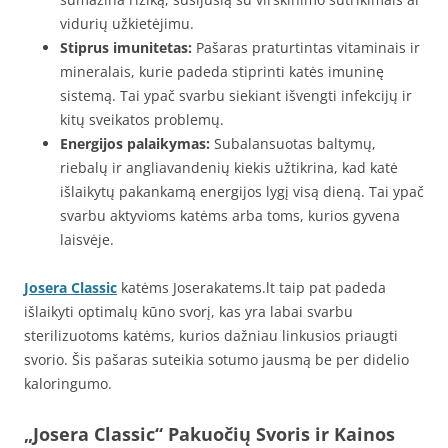
vidurių užkietėjimu.
Stiprus imunitetas:
Pašaras praturtintas vitaminais ir
mineralais, kurie padeda stiprinti katės imuninę
sistemą. Tai ypač svarbu siekiant išvengti infekcijų ir
kitų sveikatos problemų.
Energijos palaikymas:
Subalansuotas baltymų,
riebalų ir angliavandenių kiekis užtikrina, kad katė
išlaikytų pakankamą energijos lygį visą dieną. Tai ypač
svarbu aktyvioms katėms arba toms, kurios gyvena
laisvėje.
Josera Classic
katėms Joserakatems.lt taip pat padeda
išlaikyti optimalų kūno svorį, kas yra labai svarbu
sterilizuotoms katėms, kurios dažniau linkusios priaugti
svorio. Šis pašaras suteikia sotumo jausmą be per didelio
kaloringumo.
„Josera Classic“ Pakuočių Svoris ir Kainos