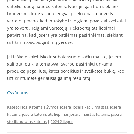
suteikia daug naudos katėms. Nors jis gali būti šiek tiek
brangesnis ir ne visada lengvai prieinamas, daugelis
vartotojų mano, kad jo kokybė ir teigiami poveikiai sveikatai
yra to verti. Teigiami vartotojų ir ekspertų atsiliepimai
patvirtina, kad Josera yra patikimas pasirinkimas, siekiant
užtikrinti savo augintinių gerovę.
Jei ieškote kokybiško ir subalansuoto kačių maisto, Josera
gali būti puiki alternatyva. Svarbu pasirinkti tinkamą
produktą pagal jūsų katės poreikius ir sveikatos būklę, kad
užtikrintumėte geriausią galimą rezultatą.
Gyvūnams
Kategorijos:
Katėms
| Žymos:
josera
,
josera kaciu maistas
,
josera
katems
,
josera katems atsiliepimai
,
josera maistas katems
,
josera
sterilizuotoms katems
|
2024 2 liepos