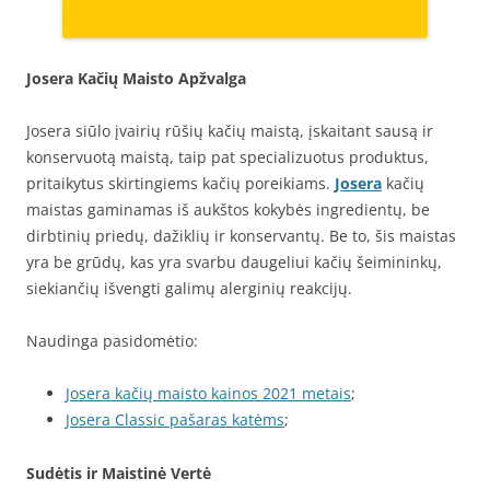
Josera Kačių Maisto Apžvalga
Josera siūlo įvairių rūšių kačių maistą, įskaitant sausą ir
konservuotą maistą, taip pat specializuotus produktus,
pritaikytus skirtingiems kačių poreikiams.
Josera
kačių
maistas gaminamas iš aukštos kokybės ingredientų, be
dirbtinių priedų, dažiklių ir konservantų. Be to, šis maistas
yra be grūdų, kas yra svarbu daugeliui kačių šeimininkų,
siekiančių išvengti galimų alerginių reakcijų.
Naudinga pasidomėtio:
Josera kačių maisto kainos 2021 metais
;
Josera Classic pašaras katėms
;
Sudėtis ir Maistinė Vertė