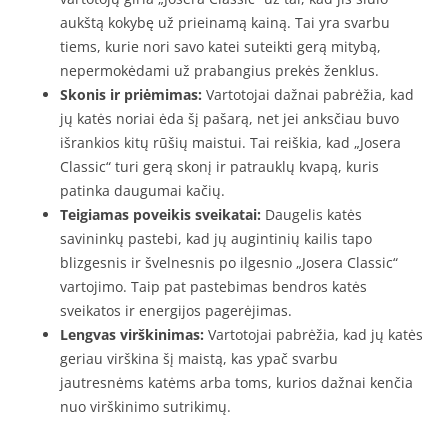
aukštą kokybę už prieinamą kainą. Tai yra svarbu
tiems, kurie nori savo katei suteikti gerą mitybą,
nepermokėdami už prabangius prekės ženklus.
Skonis ir priėmimas:
Vartotojai dažnai pabrėžia, kad
jų katės noriai ėda šį pašarą, net jei anksčiau buvo
išrankios kitų rūšių maistui. Tai reiškia, kad „Josera
Classic“ turi gerą skonį ir patrauklų kvapą, kuris
patinka daugumai kačių.
Teigiamas poveikis sveikatai:
Daugelis katės
savininkų pastebi, kad jų augintinių kailis tapo
blizgesnis ir švelnesnis po ilgesnio „Josera Classic“
vartojimo. Taip pat pastebimas bendros katės
sveikatos ir energijos pagerėjimas.
Lengvas virškinimas:
Vartotojai pabrėžia, kad jų katės
geriau virškina šį maistą, kas ypač svarbu
jautresnėms katėms arba toms, kurios dažnai kenčia
nuo virškinimo sutrikimų.