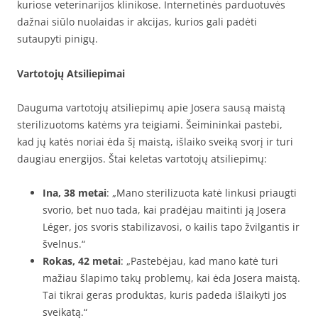
kuriose veterinarijos klinikose. Internetinės parduotuvės
dažnai siūlo nuolaidas ir akcijas, kurios gali padėti
sutaupyti pinigų.
Vartotojų Atsiliepimai
Dauguma vartotojų atsiliepimų apie Josera sausą maistą
sterilizuotoms katėms yra teigiami. Šeimininkai pastebi,
kad jų katės noriai ėda šį maistą, išlaiko sveiką svorį ir turi
daugiau energijos. Štai keletas vartotojų atsiliepimų:
Ina, 38 metai
: „Mano sterilizuota katė linkusi priaugti
svorio, bet nuo tada, kai pradėjau maitinti ją Josera
Léger, jos svoris stabilizavosi, o kailis tapo žvilgantis ir
švelnus.“
Rokas, 42 metai
: „Pastebėjau, kad mano katė turi
mažiau šlapimo takų problemų, kai ėda Josera maistą.
Tai tikrai geras produktas, kuris padeda išlaikyti jos
sveikatą.“