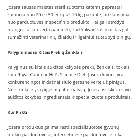
Josera sausas maistas sterilizuotoms katėms paprastai
kainuoja nuo 20 iki 50 eurų už 10 kg pakuotę, priklausomai
nuo parduotuvės ir specifinio produkto. Tai gali atrodyti
brangu, tačiau verta paminėti, kad kokybiškas maistas gali
sumažinti veterinarinių išlaidų ir ilgainiui sutaupyti pinigų.
Palyginimas su Kitais Prekių Ženklais
Palyginus su kitais aukštos kokybės prekių ženklais, tokiais
kaip Royal Canin ar Hill’s Science Diet, Josera kainos yra
konkurencingos ir dažnai siūlo geresnę vertę už pinigus.
Nors rinkoje yra pigesnių alternatyvų, Josera išsiskiria savo
aukštos kokybės ingredientais ir specializuotais produktais.
Kur Pirkti
Josera produktus galima rasti specializuotose gyvūnų
prekių parduotuvėse, internetinėse parduotuvėse ir kai