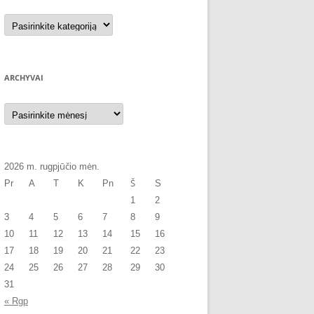
Kategorijos
ARCHYVAI
Archyvai
2026 m. rugpjūčio mėn.
Pr
A
T
K
Pn
Š
S
1
2
3
4
5
6
7
8
9
10
11
12
13
14
15
16
17
18
19
20
21
22
23
24
25
26
27
28
29
30
31
« Rgp