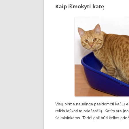
Kaip išmokyti katę
Visų pirma naudinga pasidomėti kačių elg
reikia ieškoti to priežasčių. Katės yra įn
šeimininkams. Todėl gali būti kelios priež