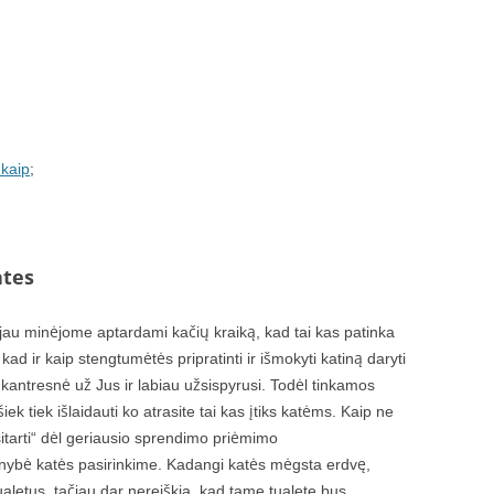
 kaip
;
ates
 jau minėjome aptardami kačių kraiką, kad tai kas patinka
ad ir kaip stengtumėtės pripratinti ir išmokyti katiną daryti
 kantresnė už Jus ir labiau užsispyrusi. Todėl tinkamos
iek tiek išlaidauti ko atrasite tai kas įtiks katėms. Kaip ne
itarti“ dėl geriausio sprendimo priėmimo
nybė katės pasirinkime. Kadangi katės mėgsta erdvę,
ualetus, tačiau dar nereiškia, kad tame tualete bus