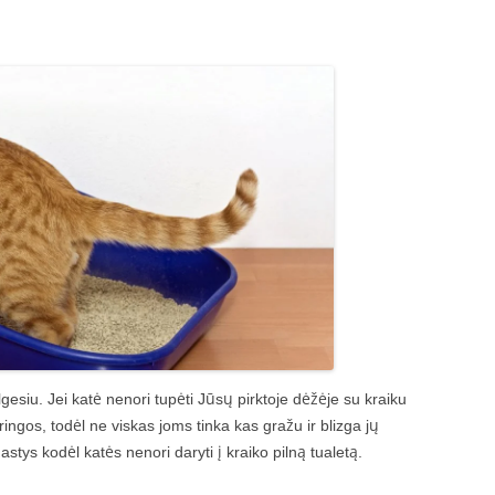
esiu. Jei katė nenori tupėti Jūsų pirktoje dėžėje su kraiku
oringos, todėl ne viskas joms tinka kas gražu ir blizga jų
astys kodėl katės nenori daryti į kraiko pilną tualetą.