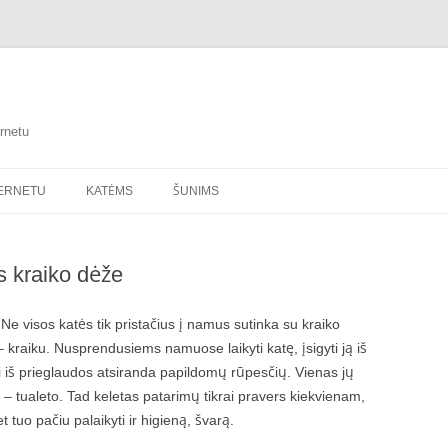
rnetu
TERNETU
KATĖMS
ŠUNIMS
s kraiko dėže
Ne visos katės tik pristačius į namus sutinka su kraiko
 – kraiku. Nusprendusiems namuose laikyti katę, įsigyti ją iš
i iš prieglaudos atsiranda papildomų rūpesčių. Vienas jų
s – tualeto. Tad keletas patarimų tikrai pravers kiekvienam,
tuo pačiu palaikyti ir higieną, švarą.