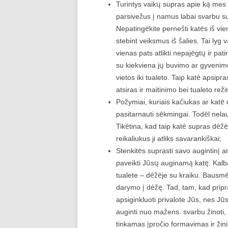
Turintys vaikų supras apie ką mes 
parsivežus į namus labai svarbu su 
Nepatingėkite pernešti katės iš vienos
stebint veiksmus iš šalies. Tai lyg v
vienas pats atlikti nepajėgtų ir pat
su kiekviena jų buvimo ar gyvenim
vietos iki tualeto. Taip katė apsipr
atsiras ir maitinimo bei tualeto rež
Požymiai, kuriais kačiukas ar katė 
pasitarnauti sėkmingai. Todėl nelau
Tikėtina, kad taip katė supras dėžės
reikaliukus ji atliks savarankiškai;
Stenkitės suprasti savo augintinį a
paveikti Jūsų auginamą katę. Kalb
tualete – dėžėje su kraiku. Bausmė g
darymo į dėžę. Tad, tam, kad priprat
apsiginkluoti privalote Jūs, nes Jū
auginti nuo mažens. svarbu žinoti, 
tinkamas įpročio formavimas ir žin