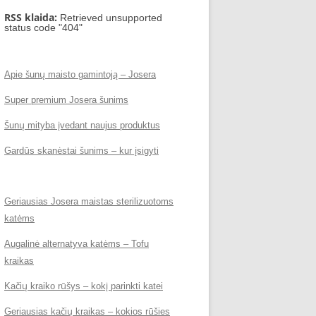
RSS klaida:
Retrieved unsupported
status code "404"
Apie šunų maisto gamintoją – Josera
Super premium Josera šunims
Šunų mityba įvedant naujus produktus
Gardūs skanėstai šunims – kur įsigyti
Geriausias Josera maistas sterilizuotoms
katėms
Augalinė alternatyva katėms – Tofu
kraikas
Kačių kraiko rūšys – kokį parinkti katei
Geriausias kačių kraikas – kokios rūšies