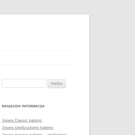
Ieškoti:
NAUJAUSIA INFORMACIJA
Josera Classic katėms
Josera sterilizuotoms katėms
Josera maistas katėms – atsiliepimai