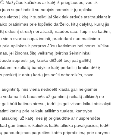
🙂 Mažyčius kačiukus ar katę iš prieglaudos, vos tik
juos supažindinti su naujais namais ir jų aplinka.
 vietos į kitą ir suteikti jai šiek tiek erdvės atsitraukiant ir
aiko pratinimas prie lopšelio darželio, kitų dalykų, kurių jis
irtų didesnį stresą nei atrastų naudos sau. Taip ir su katėm,
o vieta svarbu supažindinti, pradedant nuo maitinimo
as prie aplinkos ir perpras Jūsų ketinimus bei norus. Vėliau
imas, jei žinoma šitą veiksmą įtvirtins šeimininkai;
duoda suprasti, jog kraiko dėžutė tuoj pat galėtų
kdami rezultatų bandykite katę perkelti į kraiko dėžę.
 paskirtį ir antrą kartą jos nešti nebereikės, savo
r augintinę, nes viena nedidelė klaida gali neigiamai
a vedama link bausmės už gamtinių reikalų atlikimą ne
ali būti katinus stresu, todėl jis gali visam laikui atsisakyti
inti katiną prie reikalu atlikimo tualete, kantrybe
s atsakingi už katę, nes ją priglaudėte ar nusprendėte
kad gamtinius reikaliukus katės atlieka pavalgiusios, todėl
ių panaudojimas pagreitins katės pripratinimą prie darymo