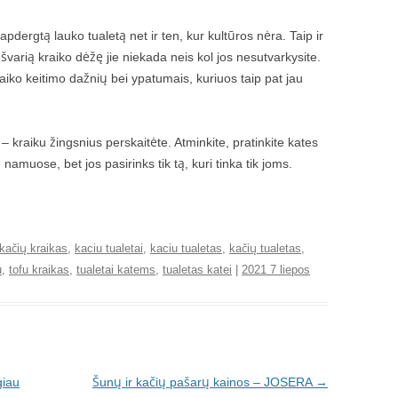
pdergtą lauko tualetą net ir ten, kur kultūros nėra. Taip ir
švarią kraiko dėžę jie niekada neis kol jos nesutvarkysite.
kraiko keitimo dažnių bei ypatumais, kuriuos taip pat jau
– kraiku žingsnius perskaitėte. Atminkite, pratinkite kates
 namuose, bet jos pasirinks tik tą, kuri tinka tik joms.
kačių kraikas
,
kaciu tualetai
,
kaciu tualetas
,
kačių tualetas
,
u
,
tofu kraikas
,
tualetai katems
,
tualetas katei
|
2021 7 liepos
giau
Šunų ir kačių pašarų kainos – JOSERA
→