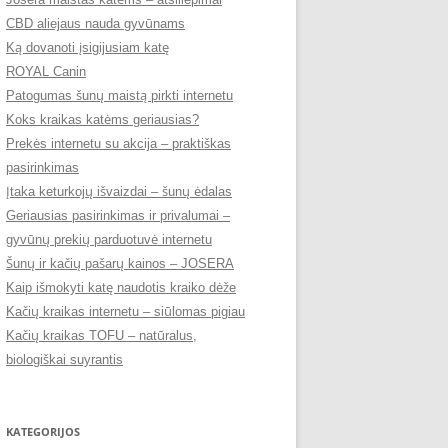
CBD aliejaus nauda gyvūnams
Ką dovanoti įsigijusiam katę
ROYAL Canin
Patogumas šunų maistą pirkti internetu
Koks kraikas katėms geriausias?
Prekės internetu su akcija – praktiškas
pasirinkimas
Įtaka keturkojų išvaizdai – šunų ėdalas
Geriausias pasirinkimas ir privalumai –
gyvūnų prekių parduotuvė internetu
Šunų ir kačių pašarų kainos – JOSERA
Kaip išmokyti katę naudotis kraiko dėže
Kačių kraikas internetu – siūlomas pigiau
Kačių kraikas TOFU – natūralus,
biologiškai suyrantis
KATEGORIJOS