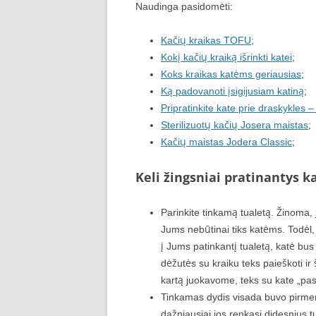
Naudinga pasidomėti:
Kačių kraikas TOFU
;
Kokį kačių kraiką išrinkti katei
;
Koks kraikas katėms geriausias
;
Ką padovanoti įsigijusiam katiną
;
Pripratinkite kate prie draskykles –
Sterilizuotų kačių Josera maistas
;
Kačių maistas Jodera Classic
;
Keli žingsniai pratinantys k
Parinkite tinkamą tualetą. Žinoma,
Jums nebūtinai tiks katėms. Todėl, k
į Jums patinkantį tualetą, katė bus
dėžutės su kraiku teks paieškoti ir š
kartą juokavome, teks su kate „pas
Tinkamas dydis visada buvo pirme
dažniausiai jos renkasi didesnius t