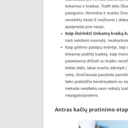
tinkamas ir kraikas. Todėl teks išban
patogumo. Atmintina ir svarbu žinot
nereikėtų keisti iš mažesnio į dide
apsipranta prie naujo;
Kaip išsirinkti tinkamą kraiką 
rasti sekdami nuorodą, nesikartos
Kaip gėlėms patalpų erdvėje, taip ir
tinkamai padėtą tualetą, kaip mano 
pasiekiama dėžutė su kraiku nereiš
kelias dalis, labai svarbu atkreipti 
vietą. Greičiausiai pavyksta parink
laiko praleidžia bendraudami su sav
niekada neatlieka savo reikalų tual
nepagalvojusiems.
Antras kačių pratinimo eta