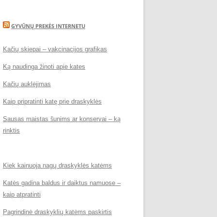
GYVŪNŲ PREKĖS INTERNETU
Kačių skiepai – vakcinacijos grafikas
Ką naudinga žinoti apie kates
Kačių auklėjimas
Kaip pripratinti katę prie draskyklės
Sausas maistas šunims ar konservai – ką
rinktis
Kiek kainuoja nagų draskyklės katėms
Katės gadina baldus ir daiktus namuose –
kaip atpratinti
Pagrindinė draskyklių katėms paskirtis