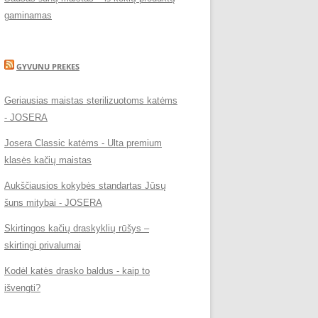
gaminamas
GYVUNU PREKES
Geriausias maistas sterilizuotoms katėms
- JOSERA
Josera Classic katėms - Ulta premium
klasės kačių maistas
Aukščiausios kokybės standartas Jūsų
šuns mitybai - JOSERA
Skirtingos kačių draskyklių rūšys –
skirtingi privalumai
Kodėl katės drasko baldus - kaip to
išvengti?