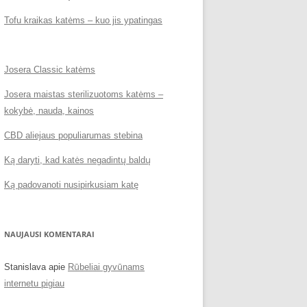
Tofu kraikas katėms – kuo jis ypatingas
Josera Classic katėms
Josera maistas sterilizuotoms katėms –
kokybė, nauda, kainos
CBD aliejaus populiarumas stebina
Ką daryti, kad katės negadintų baldų
Ką padovanoti nusipirkusiam katę
NAUJAUSI KOMENTARAI
Stanislava
apie
Rūbeliai gyvūnams
internetu pigiau