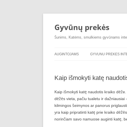
Pereiti
prie
turinio
Gyvūnų prekės
Šunims, Katėms, smulkiems gyvūnams inte
AUGINTOJAMS
GYVUNU PREKES IN
Kaip išmokyti katę naudoti
Kaip išmokyti katę naudotis kraiko dėže. 
dėžės vieta, pačiu tualetu ir dažniausiai
kilmingos šeimynos ar panorus priglaust
yra kaip pripratinti katę prie kraiko dėžė
norinčiam savo namuose auginti katę, bet 