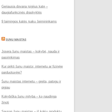
Geriausia dovana įsigijus katę –
daugiafunkcinės draskyklės
9 laimingos katės įsakų šeimininkams
SUNU MAISTAS
Josera šunų maistas – kokybė, nauda ir
pasirinkimas
Kur pirkti šunų maistą: internetu ar fizinėje
parduotuvėje?
Šunų maistas internetu – greita, patogu ir
pigiau
Kokybiška šunų mityba – ką naudinga
žinoti
Sausas šunų maistas – iš kokių produktų