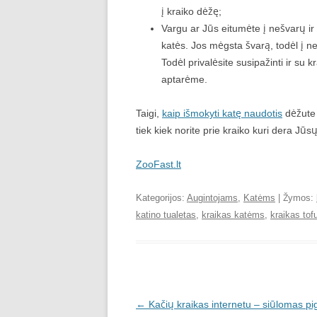
į kraiko dėžę;
Vargu ar Jūs eitumėte į nešvarų ir a
katės. Jos mėgsta švarą, todėl į ne
Todėl privalėsite susipažinti ir su 
aptarėme.
Taigi,
kaip išmokyti katę naudotis
dėžute 
tiek kiek norite prie kraiko kuri dera Jūsų
ZooFast.lt
Kategorijos:
Augintojams
,
Katėms
| Žymos:
katino tualetas
,
kraikas katėms
,
kraikas tof
Įrašo
←
Kačių kraikas internetu – siūlomas pi