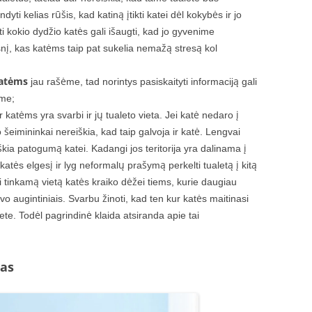
dyti kelias rūšis, kad katiną įtikti katei dėl kokybės ir jo
i kokio dydžio katės gali išaugti, kad jo gyvenime
snį, kas katėms taip pat sukelia nemažą stresą kol
katėms
jau rašėme, tad norintys pasiskaityti informaciją gali
ime;
 katėms yra svarbi ir jų tualeto vieta. Jei katė nedaro į
šeimininkai nereiškia, kad taip galvoja ir katė. Lengvai
kia patogumą katei. Kadangi jos teritorija yra dalinama į
į katės elgesį ir lyg neformalų prašymą perkelti tualetą į kitą
ti tinkamą vietą katės kraiko dėžei tiems, kurie daugiau
o augintiniais. Svarbu žinoti, kad ten kur katės maitinasi
ete. Todėl pagrindinė klaida atsiranda apie tai
pas