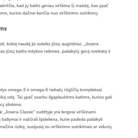
abrėžia, kad jų katės geriau virškina šį maistą, kas ypač
ms, kurios dažnai kenčia nuo virškinimo sutrikimų.
ėms
i, kokią naudą jis suteiks jūsų augintiniui. „Josera
isas jūsų katės mitybos reikmes, palaikytų gerą sveikatą ir
tys omega-3 ir omega-6 riebalų rūgščių kompleksai
sveiką odą. Tai ypač svarbu ilgaplaukėms katėms, kurios gali
kų slinkimo.
s:
„Josera Classic“ sudėtyje yra lengvai virškinami
 baltymai ir natūrali ląsteliena, kurie padeda palaikyti
ažina riziką, susijusią su virškinimo sutrikimais ar vidurių