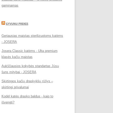
gaminamas
GYVUNU PREKES
Geriausias maistas sterilizuotoms katėms
- JOSERA
Josera Classic katėms - Ulta premium
klasės kačių maistas
Aukščiausios kokybės standartas Jūsų
šuns mitybai - JOSERA
Skirtingos kačių draskyklių rūšys –
skirtingi privalumai
Kodėl katės drasko baldus - kaip to
išvengti?