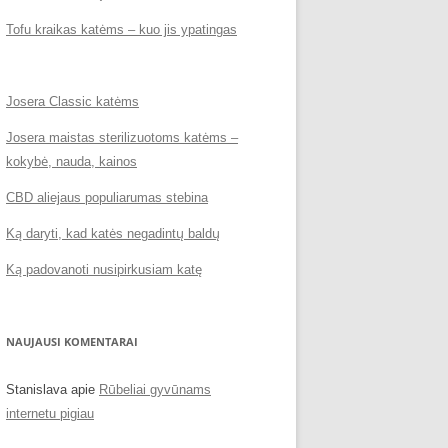
Tofu kraikas katėms – kuo jis ypatingas
Josera Classic katėms
Josera maistas sterilizuotoms katėms –
kokybė, nauda, kainos
CBD aliejaus populiarumas stebina
Ką daryti, kad katės negadintų baldų
Ką padovanoti nusipirkusiam katę
NAUJAUSI KOMENTARAI
Stanislava
apie
Rūbeliai gyvūnams
internetu pigiau