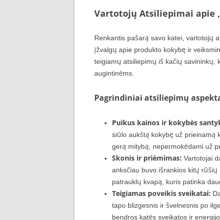
Vartotojų Atsiliepimai apie 
Renkantis pašarą savo katei, vartotojų ats
įžvalgų apie produkto kokybę ir veiksm
teigiamų atsiliepimų iš kačių savininkų, 
augintinėms.
Pagrindiniai atsiliepimų aspekta
Puikus kainos ir kokybės santyk
siūlo aukštą kokybę už prieinamą ka
gerą mitybą, nepermokėdami už pr
Skonis ir priėmimas:
Vartotojai d
anksčiau buvo išrankios kitų rūšių m
patrauklų kvapą, kuris patinka da
Teigiamas poveikis sveikatai:
Dau
tapo blizgesnis ir švelnesnis po il
bendros katės sveikatos ir energij