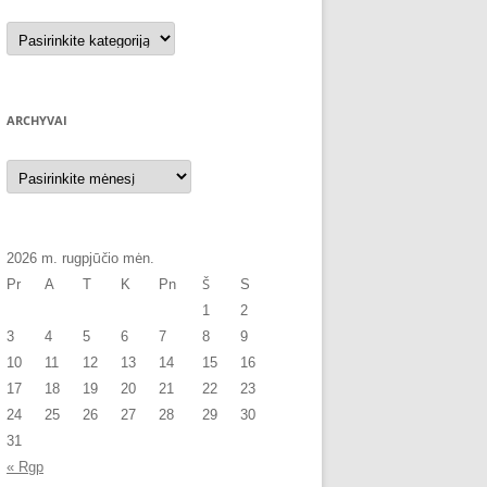
Kategorijos
ARCHYVAI
Archyvai
2026 m. rugpjūčio mėn.
Pr
A
T
K
Pn
Š
S
1
2
3
4
5
6
7
8
9
10
11
12
13
14
15
16
17
18
19
20
21
22
23
24
25
26
27
28
29
30
31
« Rgp