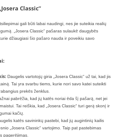
„Josera Classic“
iliepimai gali būti labai naudingi, nes jie suteikia realių
ingumą. „Josera Classic“ pašaras sulaukė daugybės
kurie džiaugiasi šio pašaro nauda ir poveikiu savo
i:
is:
Daugelis vartotojų giria „Josera Classic“ už tai, kad jis
iną. Tai yra svarbu tiems, kurie nori savo katei suteikti
abangius prekės ženklus.
ažnai pabrėžia, kad jų katės noriai ėda šį pašarą, net jei
aistui. Tai reiškia, kad „Josera Classic“ turi gerą skonį ir
ugumai kačių.
gelis katės savininkų pastebi, kad jų augintinių kailis
gesnio „Josera Classic“ vartojimo. Taip pat pastebimas
os pagerėjimas.