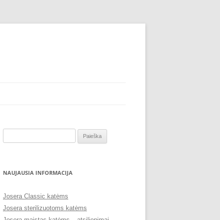
Ieškoti:
NAUJAUSIA INFORMACIJA
Josera Classic katėms
Josera sterilizuotoms katėms
Josera maistas katėms – atsiliepimai