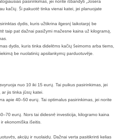
togiausias pasirinkimas, jei norite išbandyti „Josera
au kačių. Ši pakuotė tinka vienai katei, jei planuojate
irinktas dydis, kuris užtikrina ilgesnį laikotarpį be
ė taip pat dažnai pasižymi mažesne kaina už kilogramą,
mas.
mas dydis, kuris tinka didelėms kačių šeimoms arba tiems,
to tiekimą be nuolatinių apsilankymų parduotuvėje.
svyruoja nuo 10 iki 15 eurų. Tai puikus pasirinkimas, jei
, ar jis tinka jūsų katei.
ra apie 40–50 eurų. Tai optimalus pasirinkimas, jei norite
 60–70 eurų. Nors tai didesnė investicija, kilogramo kaina
 ir ekonomiška išeitis.
otuvės, akcijų ir nuolaidų. Dažnai verta pasitikrinti kelias