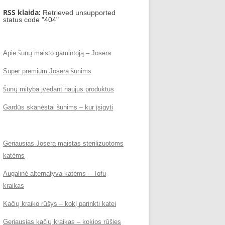
RSS klaida:
Retrieved unsupported
status code "404"
Apie šunų maisto gamintoją – Josera
Super premium Josera šunims
Šunų mityba įvedant naujus produktus
Gardūs skanėstai šunims – kur įsigyti
Geriausias Josera maistas sterilizuotoms
katėms
Augalinė alternatyva katėms – Tofu
kraikas
Kačių kraiko rūšys – kokį parinkti katei
Geriausias kačių kraikas – kokios rūšies