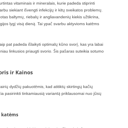
tintas vitaminais ir mineralais, kurie padeda stiprinti
rbu siekiant išvengti infekcijų ir kitų sveikatos problemų.
as baltymų, riebalų ir angliavandenių kiekis užtikrina,
ijos lygį visą dieną. Tai ypač svarbu aktyvioms katėms
ip pat padeda išlaikyti optimalų kūno svorį, kas yra labai
niau linkusios priaugti svorio. Šis pašaras suteikia sotumo
oris ir Kainos
airių dydžių pakuotėmis, kad atitiktų skirtingų kačių
ia pasirinkti tinkamiausią variantą priklausomai nuo jūsų
c katėms