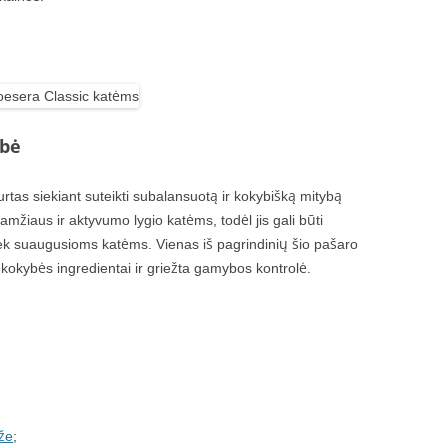
ybė
tas siekiant suteikti subalansuotą ir kokybišką mitybą
amžiaus ir aktyvumo lygio katėms, todėl jis gali būti
ek suaugusioms katėms. Vienas iš pagrindinių šio pašaro
kokybės ingredientai ir griežta gamybos kontrolė.
ėže
;