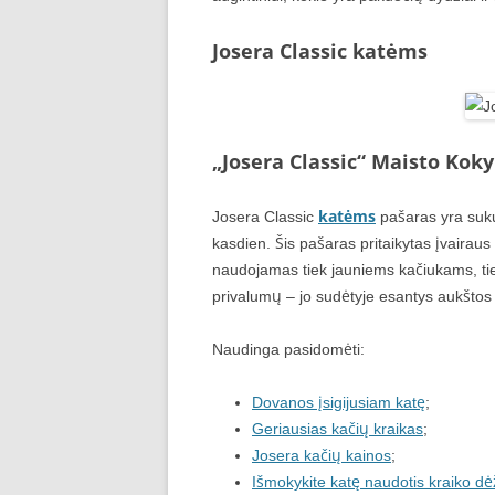
Josera Classic katėms
„Josera Classic“ Maisto Kok
katėms
Josera Classic
pašaras yra sukur
kasdien. Šis pašaras pritaikytas įvairaus 
naudojamas tiek jauniems kačiukams, ti
privalumų – jo sudėtyje esantys aukštos 
Naudinga pasidomėti:
Dovanos įsigijusiam katę
;
Geriausias kačių kraikas
;
Josera kačių kainos
;
Išmokykite katę naudotis kraiko d