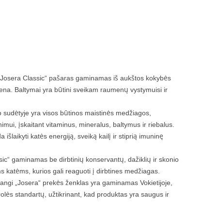
Josera Classic“ pašaras gaminamas iš aukštos kokybės
tiena. Baltymai yra būtini sveikam raumenų vystymuisi ir
 sudėtyje yra visos būtinos maistinės medžiagos,
mui, įskaitant vitaminus, mineralus, baltymus ir riebalus.
šlaikyti katės energiją, sveiką kailį ir stiprią imuninę
ic“ gaminamas be dirbtinių konservantų, dažiklių ir skonio
ėms katėms, kurios gali reaguoti į dirbtines medžiagas.
ngi „Josera“ prekės ženklas yra gaminamas Vokietijoje,
rolės standartų, užtikrinant, kad produktas yra saugus ir