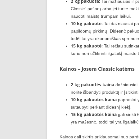
2 kg pakuotė:
Tai mažiausias ir pa
Classic“ pašarą arba jei turite maži
naudoti maistą trumpam laikui.
10 kg pakuotė:
Tai dažniausiai pas
papildomų pirkimų. Didesnė pakuot
todėl tai yra ekonomiškas sprendi
15 kg pakuotė:
Tai rečiau sutinka
kurie nori užtikrinti ilgalaikį mais
Kainos – Josera Classic katėms
2 kg pakuotės kaina
dažniausiai 
norite išbandyti produktą ir įsitikinti
10 kg pakuotės kaina
paprastai y
sutaupyti perkant didesnį kiekį.
15 kg pakuotės kaina
gali siekti
yra mažesnė, todėl tai yra ilgalaikė
Kainos gali skirtis priklausomai nuo pardu