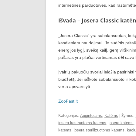
internetines parduotuves, kad rastumėte
Išvada – Josera Classic katė
„Josera Classic“ yra subalansuotas, kok
kasdieniam naudojimui. Jo sudėtis pritai
energijos lygį, sveiką kailį, gerą virškini
pašaras yra plačiai vertinamas dėl savo 
Įvairių pakuočių svoriai leidžia pasirinkt
biudžetą. Jei ieškote subalansuoto ir ko
verta apsvarstyti.
ZooFast.lt
Kategorijos:
Augintojams
,
Katėms
| Žymos:
josera kastruotoms katems
,
josera katems
,
katems
,
josera sterilizuotoms katems
,
kaci