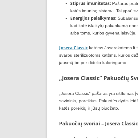
Stiprus imunitetas:
Pašaras pratur
katės imuninę sistemą. Tai ypač sva
Energijos palaikymas:
Subalansuot
kad katė išlaikytų pakankamą energ
arba toms, kurios gyvena laisvėje.
Josera Classic
katėms Joserakatems.lt ta
svarbu sterilizuotoms katėms, kurios daž
jausmą be per didelio kaloringumo.
„Josera Classic“ Pakuočių Sv
„Josera Classic“ pašaras yra siūlomas įv
savininkų poreikius. Pakuotės dydis leidž
katės poreikių ir jūsų biudžeto.
Pakuočių svoriai – Josera Classi