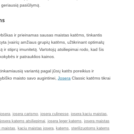
 geriausią pasiūlymą.
ms
ybiškas ir prieinamas sausas maistas katėms, tinkantis
kyta įvairių amžiaus grupių katėms, užtikrinant optimalų
mą ir stiprų imunitetą. Vartotojų atsiliepimai rodo, kad šis
kokybės ir patrauklios kainos.
i tinkamiausią variantą pagal jūsų katės poreikius ir
kybiško maisto savo augintinei,
Josera
Classic katėms tikrai
josera
,
josera carismo
,
josera culinesse
,
josera kaciu maistas
,
josera katems atsiliepimai
,
josera leger katems
,
josera maistas
u maistas
,
kaciu maistas josera
,
katems
,
sterilizuotoms katems