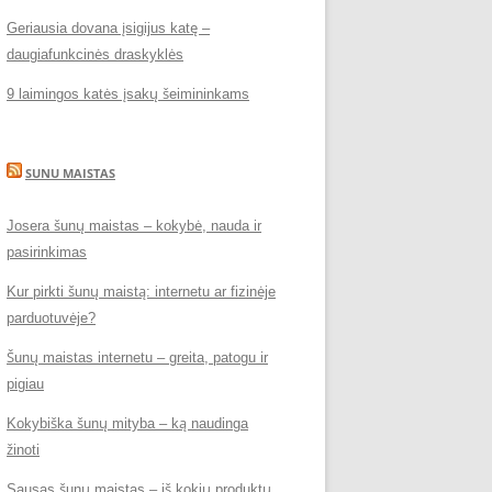
Geriausia dovana įsigijus katę –
daugiafunkcinės draskyklės
9 laimingos katės įsakų šeimininkams
SUNU MAISTAS
Josera šunų maistas – kokybė, nauda ir
pasirinkimas
Kur pirkti šunų maistą: internetu ar fizinėje
parduotuvėje?
Šunų maistas internetu – greita, patogu ir
pigiau
Kokybiška šunų mityba – ką naudinga
žinoti
Sausas šunų maistas – iš kokių produktų