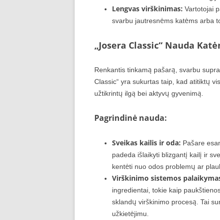
Lengvas virškinimas:
Vartotojai p
svarbu jautresnėms katėms arba to
„Josera Classic“ Nauda Kat
Renkantis tinkamą pašarą, svarbu suprast
Classic“ yra sukurtas taip, kad atitiktų v
užtikrintų ilgą bei aktyvų gyvenimą.
Pagrindinė nauda:
Sveikas kailis ir oda:
Pašare esan
padeda išlaikyti blizgantį kailį ir 
kentėti nuo odos problemų ar plau
Virškinimo sistemos palaikyma
ingredientai, tokie kaip paukštienos
sklandų virškinimo procesą. Tai sum
užkietėjimu.