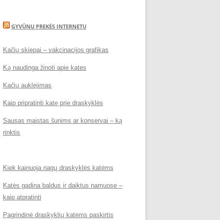
GYVŪNŲ PREKĖS INTERNETU
Kačių skiepai – vakcinacijos grafikas
Ką naudinga žinoti apie kates
Kačių auklėjimas
Kaip pripratinti katę prie draskyklės
Sausas maistas šunims ar konservai – ką
rinktis
Kiek kainuoja nagų draskyklės katėms
Katės gadina baldus ir daiktus namuose –
kaip atpratinti
Pagrindinė draskyklių katėms paskirtis