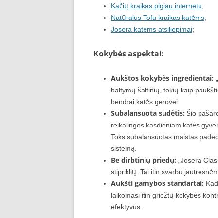
Kačių kraikas pigiau internetu
;
Natūralus Tofu kraikas katėms
;
Josera katėms atsiliepimai
;
Kokybės aspektai:
Aukštos kokybės ingredientai:
„
baltymų šaltinių, tokių kaip paukš
bendrai katės gerovei.
Subalansuota sudėtis:
Šio pašaro
reikalingos kasdieniam katės gyveni
Toks subalansuotas maistas padeda i
sistemą.
Be dirbtinių priedų:
„Josera Class
stipriklių. Tai itin svarbu jautresn
Aukšti gamybos standartai:
Kada
laikomasi itin griežtų kokybės kont
efektyvus.