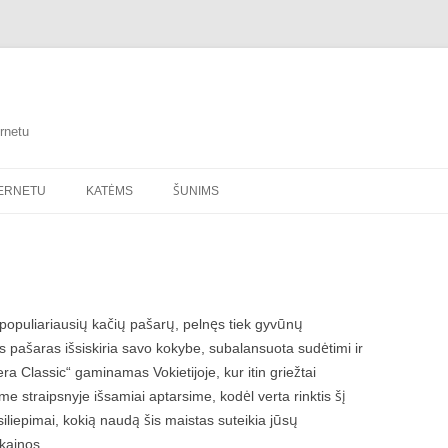
rnetu
TERNETU
KATĖMS
ŠUNIMS
 populiariausių kačių pašarų, pelnęs tiek gyvūnų
is pašaras išsiskiria savo kokybe, subalansuota sudėtimi ir
ra Classic“ gaminamas Vokietijoje, kur itin griežtai
e straipsnyje išsamiai aptarsime, kodėl verta rinktis šį
siliepimai, kokią naudą šis maistas suteikia jūsų
 kainos.