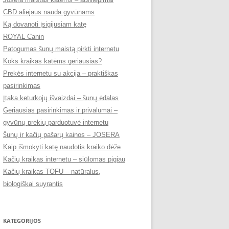
CBD aliejaus nauda gyvūnams
Ką dovanoti įsigijusiam katę
ROYAL Canin
Patogumas šunų maistą pirkti internetu
Koks kraikas katėms geriausias?
Prekės internetu su akcija – praktiškas
pasirinkimas
Įtaka keturkojų išvaizdai – šunų ėdalas
Geriausias pasirinkimas ir privalumai –
gyvūnų prekių parduotuvė internetu
Šunų ir kačių pašarų kainos – JOSERA
Kaip išmokyti katę naudotis kraiko dėže
Kačių kraikas internetu – siūlomas pigiau
Kačių kraikas TOFU – natūralus,
biologiškai suyrantis
KATEGORIJOS