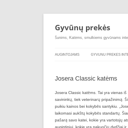
Pereiti
prie
turinio
Gyvūnų prekės
Šunims, Katėms, smulkiems gyvūnams inte
AUGINTOJAMS
GYVUNU PREKES IN
Josera Classic katėms
Josera Classic katėms. Tai yra vienas iš
savininkų, tiek veterinarų pripažinimą. Š
puikiu kainos bei kokybės santykiu. „Jose
laikomasi aukštų kokybės standartų. Šiam
pašarą savo katei, kokie yra vartotojų at
augintiniui, kokie yra pakuočių dydžiai ir