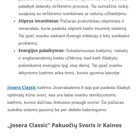
palaikyti sklandų virškinimo procesą. Tai sumažina riziką,
susijusią su virškinimo sutrikimais ar vidurių užkietėjimu.
Stiprus imunitetas:
Pašaras praturtintas vitaminais ir
mineralais, kurie padeda stiprinti katės imuninę sistemą.
Tai ypač svarbu siekiant išvengti infekcijų ir kitų sveikatos
problemų.
Energijos palaikymas:
Subalansuotas baltymų, riebalų
ir angliavandenių kiekis užtikrina, kad katė išlaikytų
pakankamą energijos lygį visą dieną. Tai ypač svarbu
aktyvioms katėms arba toms, kurios gyvena laisvėje.
Josera Classic
katėms Joserakatems.lt taip pat padeda išlaikyti
optimalų kūno svorį, kas yra labai svarbu sterilizuotoms
katėms, kurios dažniau linkusios priaugti svorio. Šis pašaras
suteikia sotumo jausmą be per didelio kaloringumo.
„Josera Classic“ Pakuočių Svoris ir Kainos