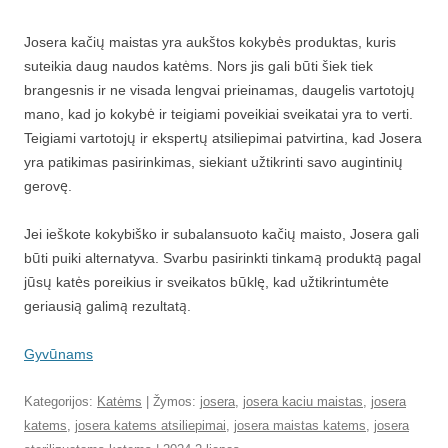
Josera kačių maistas yra aukštos kokybės produktas, kuris
suteikia daug naudos katėms. Nors jis gali būti šiek tiek
brangesnis ir ne visada lengvai prieinamas, daugelis vartotojų
mano, kad jo kokybė ir teigiami poveikiai sveikatai yra to verti.
Teigiami vartotojų ir ekspertų atsiliepimai patvirtina, kad Josera
yra patikimas pasirinkimas, siekiant užtikrinti savo augintinių
gerovę.
Jei ieškote kokybiško ir subalansuoto kačių maisto, Josera gali
būti puiki alternatyva. Svarbu pasirinkti tinkamą produktą pagal
jūsų katės poreikius ir sveikatos būklę, kad užtikrintumėte
geriausią galimą rezultatą.
Gyvūnams
Kategorijos:
Katėms
| Žymos:
josera
,
josera kaciu maistas
,
josera
katems
,
josera katems atsiliepimai
,
josera maistas katems
,
josera