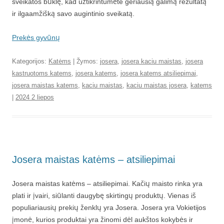
sveikatos būklę, kad užtikrintumėte geriausią galimą rezultatą
ir ilgaamžišką savo augintinio sveikatą.
Prekės gyvūnų
Kategorijos:
Katėms
| Žymos:
josera
,
josera kaciu maistas
,
josera
kastruotoms katems
,
josera katems
,
josera katems atsiliepimai
,
josera maistas katems
,
kaciu maistas
,
kaciu maistas josera
,
katems
|
2024 2 liepos
Josera maistas katėms – atsiliepimai
Josera maistas katėms – atsiliepimai. Kačių maisto rinka yra
plati ir įvairi, siūlanti daugybę skirtingų produktų. Vienas iš
populiariausių prekių ženklų yra Josera. Josera yra Vokietijos
įmonė, kurios produktai yra žinomi dėl aukštos kokybės ir