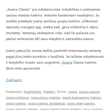
„Josera Classic“ yra subalansuotas, kokybiškas ir prieinamas
sausas maistas katėms, tinkantis kasdieniam naudojimui. Jo
sudėtis pritaikyta įvairių amžiaus grupių katėms, užtikrinant
optimalų energijos lygį, sveiką kailį, gerą virškinimą ir stiprų
imunitetą. Vartotojų atsiliepimai rodo, kad šis pašaras yra
plačiai vertinamas dėl savo kokybės ir patrauklios kainos.
Įvairių pakuočių svoriai leidžia pasirinkti tinkamiausią variantą
pagal jūsų katės poreikius ir biudžetą. Jei ieškote subalansuoto
ir kokybiško maisto savo augintinei,
Josera
Classic katėms
tikrai verta apsvarstyti.
ZooFast.lt
Kategorijos:
Augintojams
,
Katėms
| Žymos:
josera
,
josera carismo
,
josera culinesse
,
josera kaciu maistas
,
josera kastruotoms katems
,
josera katems
,
josera katems atsiliepimai
,
josera leger katems
,
josera maistas katems
,
josera sterilizuotoms katems
,
kaciu maistas
,