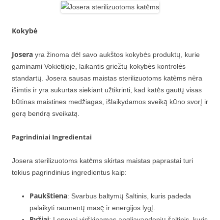
Kokybė
Josera
yra žinoma dėl savo aukštos kokybės produktų, kurie
gaminami Vokietijoje, laikantis griežtų kokybės kontrolės
standartų. Josera sausas maistas sterilizuotoms katėms nėra
išimtis ir yra sukurtas siekiant užtikrinti, kad katės gautų visas
būtinas maistines medžiagas, išlaikydamos sveiką kūno svorį ir
gerą bendrą sveikatą.
Pagrindiniai Ingredientai
Josera sterilizuotoms katėms skirtas maistas paprastai turi
tokius pagrindinius ingredientus kaip:
Paukštiena
: Svarbus baltymų šaltinis, kuris padeda
palaikyti raumenų masę ir energijos lygį.
Ryžiai
: Lengvai virškinamas angliavandenių šaltinis, kuris