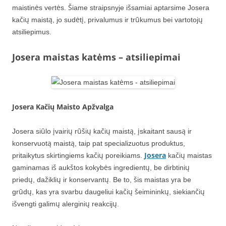
maistinės vertės. Šiame straipsnyje išsamiai aptarsime Josera
kačių maistą, jo sudėtį, privalumus ir trūkumus bei vartotojų
atsiliepimus.
Josera maistas katėms – atsiliepimai
Josera Kačių Maisto Apžvalga
Josera siūlo įvairių rūšių kačių maistą, įskaitant sausą ir
konservuotą maistą, taip pat specializuotus produktus,
Josera
pritaikytus skirtingiems kačių poreikiams.
kačių maistas
gaminamas iš aukštos kokybės ingredientų, be dirbtinių
priedų, dažiklių ir konservantų. Be to, šis maistas yra be
grūdų, kas yra svarbu daugeliui kačių šeimininkų, siekiančių
išvengti galimų alerginių reakcijų.