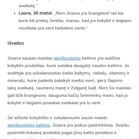
sveikatą.“
Laura, 30 metai
: „Nors Josera yra brangesnė nei kai
kurie kiti prekių ženklai, manau, kad jos kokybė ir teigiami
rezultatai yra verti kiekvieno cento.“
Išvados
Josera sausas maistas
sterilizuotoms
katėms yra aukštos
kokybės produktas, kuris suteikia daugybę naudos katėms. Jo
sudėtyje yra subalansuotas kiekis baltymų, riebalų, vitaminų ir
mineralų, kurie padeda palaikyti sveiką svorį, gerą šlapimo
takų sveikatą, raumenų masę ir žvilgantį kailį. Nors šis maistas
gali būti brangesnis, dauguma kačių šeimininkų mano, kad jo
kokybė ir teigiami poveikiai sveikatai yra to verti.
Jei ieškote kokybiško ir subalansuoto sauso maisto
sterilizuotoms katėms
, Josera yra puikus pasirinkimas. Svarbu
pasirinkti tinkamą produktą pagal jūsų katės poreikius ir