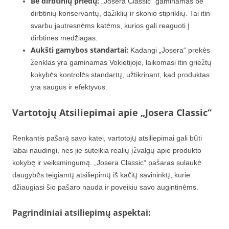
Be dirbtinių priedų:
„Josera Classic“ gaminamas be
dirbtinių konservantų, dažiklių ir skonio stipriklių. Tai itin
svarbu jautresnėms katėms, kurios gali reaguoti į
dirbtines medžiagas.
Aukšti gamybos standartai:
Kadangi „Josera“ prekės
ženklas yra gaminamas Vokietijoje, laikomasi itin griežtų
kokybės kontrolės standartų, užtikrinant, kad produktas
yra saugus ir efektyvus.
Vartotojų Atsiliepimai apie „Josera Classic“
Renkantis pašarą savo katei, vartotojų atsiliepimai gali būti
labai naudingi, nes jie suteikia realių įžvalgų apie produkto
kokybę ir veiksmingumą. „Josera Classic“ pašaras sulaukė
daugybės teigiamų atsiliepimų iš kačių savininkų, kurie
džiaugiasi šio pašaro nauda ir poveikiu savo augintinėms.
Pagrindiniai atsiliepimų aspektai: