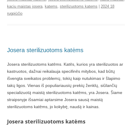
kaciu maistas josera
,
katems
,
sterilizuotoms katems
|
2024 18
rugpjūčio
Josera sterilizuotoms katėms
Josera sterilizuotoms katėms. Katės, kurios yra sterilizuotos ar
kastruotos, dažnai reikalauja specifinės mitybos, kad būtų
išvengta sveikatos problemų, tokių kaip nutukimas ir šlapimo
takų ligos. Vienas iš populiariausių prekių ženklų, siūlančių
specializuotą maistą sterilizuotoms katėms, yra Josera. Šiame
straipsnyje išsamiai aptarsime Josera sausą maistą
sterilizuotoms katėms, jo kokybę, naudą ir kainas.
Josera sterilizuotoms katėms