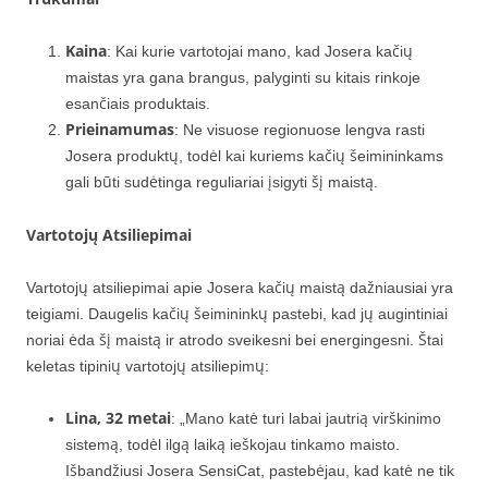
Kaina
: Kai kurie vartotojai mano, kad Josera kačių
maistas yra gana brangus, palyginti su kitais rinkoje
esančiais produktais.
Prieinamumas
: Ne visuose regionuose lengva rasti
Josera produktų, todėl kai kuriems kačių šeimininkams
gali būti sudėtinga reguliariai įsigyti šį maistą.
Vartotojų Atsiliepimai
Vartotojų atsiliepimai apie Josera kačių maistą dažniausiai yra
teigiami. Daugelis kačių šeimininkų pastebi, kad jų augintiniai
noriai ėda šį maistą ir atrodo sveikesni bei energingesni. Štai
keletas tipinių vartotojų atsiliepimų:
Lina, 32 metai
: „Mano katė turi labai jautrią virškinimo
sistemą, todėl ilgą laiką ieškojau tinkamo maisto.
Išbandžiusi Josera SensiCat, pastebėjau, kad katė ne tik