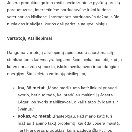
Josera produktus galima rasti specializuotose gyvūnų prekių
parduotuvėse, internetinėse parduotuvėse ir kai kuriose
veterinarijos klinikose. Internetinės parduotuvės dažnai siūlo
nuolaidas ir akcijas, kurios gali padėti sutaupyti pinigų.
Vartotojų Atsiliepimai
Dauguma vartotojų atsiliepimų apie Josera sausą maistą
sterilizuotoms katėms yra teigiami. Šeimininkai pastebi, kad jų
katės noriai ėda šį maistą, išlaiko sveiką svorį ir turi daugiau
energijos. Štai keletas vartotojų atsiliepimų:
Ina, 38 metai
: „Mano sterilizuota katė linkusi priaugti
svorio, bet nuo tada, kai pradėjau maitinti ją Josera
Léger, jos svoris stabilizavosi, o kailis tapo žvilgantis ir
švelnus.“
Rokas, 42 metai
: „Pastebėjau, kad mano katė turi
mažiau šlapimo takų problemų, kai ėda Josera maistą.
Tai tikrai geras produktas, kuris padeda išlaikyti jos