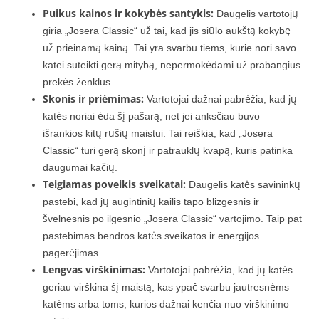
Puikus kainos ir kokybės santykis:
Daugelis vartotojų
giria „Josera Classic“ už tai, kad jis siūlo aukštą kokybę
už prieinamą kainą. Tai yra svarbu tiems, kurie nori savo
katei suteikti gerą mitybą, nepermokėdami už prabangius
prekės ženklus.
Skonis ir priėmimas:
Vartotojai dažnai pabrėžia, kad jų
katės noriai ėda šį pašarą, net jei anksčiau buvo
išrankios kitų rūšių maistui. Tai reiškia, kad „Josera
Classic“ turi gerą skonį ir patrauklų kvapą, kuris patinka
daugumai kačių.
Teigiamas poveikis sveikatai:
Daugelis katės savininkų
pastebi, kad jų augintinių kailis tapo blizgesnis ir
švelnesnis po ilgesnio „Josera Classic“ vartojimo. Taip pat
pastebimas bendros katės sveikatos ir energijos
pagerėjimas.
Lengvas virškinimas:
Vartotojai pabrėžia, kad jų katės
geriau virškina šį maistą, kas ypač svarbu jautresnėms
katėms arba toms, kurios dažnai kenčia nuo virškinimo