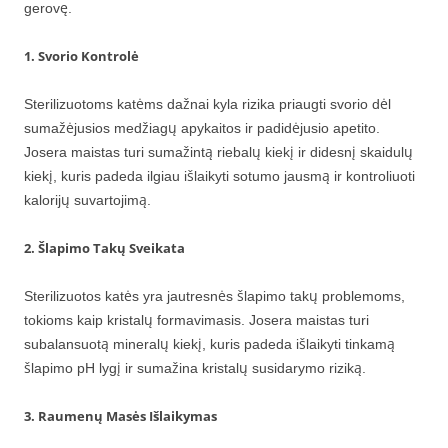
gerovę.
1. Svorio Kontrolė
Sterilizuotoms katėms dažnai kyla rizika priaugti svorio dėl
sumažėjusios medžiagų apykaitos ir padidėjusio apetito.
Josera maistas turi sumažintą riebalų kiekį ir didesnį skaidulų
kiekį, kuris padeda ilgiau išlaikyti sotumo jausmą ir kontroliuoti
kalorijų suvartojimą.
2. Šlapimo Takų Sveikata
Sterilizuotos katės yra jautresnės šlapimo takų problemoms,
tokioms kaip kristalų formavimasis. Josera maistas turi
subalansuotą mineralų kiekį, kuris padeda išlaikyti tinkamą
šlapimo pH lygį ir sumažina kristalų susidarymo riziką.
3. Raumenų Masės Išlaikymas