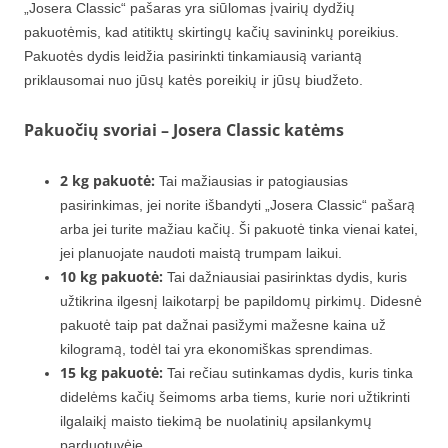
„Josera Classic“ pašaras yra siūlomas įvairių dydžių
pakuotėmis, kad atitiktų skirtingų kačių savininkų poreikius.
Pakuotės dydis leidžia pasirinkti tinkamiausią variantą
priklausomai nuo jūsų katės poreikių ir jūsų biudžeto.
Pakuočių svoriai – Josera Classic katėms
2 kg pakuotė:
Tai mažiausias ir patogiausias
pasirinkimas, jei norite išbandyti „Josera Classic“ pašarą
arba jei turite mažiau kačių. Ši pakuotė tinka vienai katei,
jei planuojate naudoti maistą trumpam laikui.
10 kg pakuotė:
Tai dažniausiai pasirinktas dydis, kuris
užtikrina ilgesnį laikotarpį be papildomų pirkimų. Didesnė
pakuotė taip pat dažnai pasižymi mažesne kaina už
kilogramą, todėl tai yra ekonomiškas sprendimas.
15 kg pakuotė:
Tai rečiau sutinkamas dydis, kuris tinka
didelėms kačių šeimoms arba tiems, kurie nori užtikrinti
ilgalaikį maisto tiekimą be nuolatinių apsilankymų
parduotuvėje.