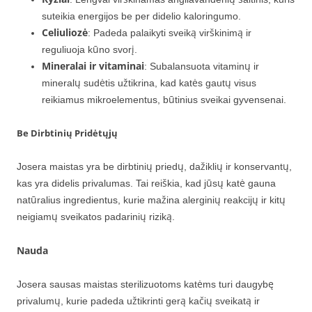
suteikia energijos be per didelio kaloringumo.
Celiuliozė
: Padeda palaikyti sveiką virškinimą ir
reguliuoja kūno svorį.
Mineralai ir vitaminai
: Subalansuota vitaminų ir
mineralų sudėtis užtikrina, kad katės gautų visus
reikiamus mikroelementus, būtinius sveikai gyvensenai.
Be Dirbtinių Pridėtųjų
Josera maistas yra be dirbtinių priedų, dažiklių ir konservantų,
kas yra didelis privalumas. Tai reiškia, kad jūsų katė gauna
natūralius ingredientus, kurie mažina alerginių reakcijų ir kitų
neigiamų sveikatos padarinių riziką.
Nauda
Josera sausas maistas sterilizuotoms katėms turi daugybę
privalumų, kurie padeda užtikrinti gerą kačių sveikatą ir