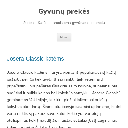
Pereiti
prie
Gyvūnų prekės
turinio
Šunims, Katėms, smulkiems gyvūnams internetu
Meniu
Josera Classic katėms
Josera Classic katėms. Tai yra vienas iš populiariausių kačių
pašarų, pelnęs tiek gyvūnų savininkų, tiek veterinarų
pripažinimą. Šis pašaras išsiskiria savo kokybe, subalansuota
sudėtimi ir puikiu kainos bei kokybės santykiu. „Josera Classic“
gaminamas Vokietijoje, kur itin griežtai laikomasi aukštų
kokybės standartų. Šiame straipsnyje išsamiai aptarsime, kodėl
verta rinktis šį pašarą savo katei, kokie yra vartotojų
atsiliepimai, kokią naudą šis maistas suteikia jūsų augintiniui,
kokie yra pakuočių dydžiai ir kainos.