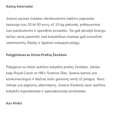
Kainų Intervalai
Josera sausas maistas sterilizuotoms katėms paprastai
kainuoja nuo 20 iki 50 eurų už 10 kg pakuotę, priklausomai
nuo parduotuvės ir specifinio produkto. Tai gali atrodyti brangu,
tačiau verta paminėti, kad kokybiškas maistas gali sumažinti
veterinarinių išlaidų ir ilgainiui sutaupyti pinigų.
Palyginimas su Kitais Prekių Ženklais
Palyginus su kitais aukštos kokybės prekių ženklais, tokiais
kaip Royal Canin ar Hill’s Science Diet, Josera kainos yra
konkurencingos ir dažnai siūlo geresnę vertę už pinigus. Nors
rinkoje yra pigesnių alternatyvų, Josera išsiskiria savo aukštos
kokybės ingredientais ir specializuotais produktais.
Kur Pirkti