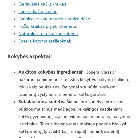
Geriausias kačių kraikas
;
Josera kačių kainos
;
Išmokykite katę naudotis kraiko dėže
;
Kačių kraikas pigiau internetu
;
Natūralus Tofu kraikas katėms
;
Josera katėms atsiliepimai
;
Kokybės aspektai:
Aukštos kokybės ingredientai:
„Josera Classic“
pašaras gaminamas iš aukštos kokybės baltymų šaltinių,
tokių kaip paukštiena. Baltymai yra būtini sveikam
raumenų vystymuisi ir bendrai katės gerovei.
Subalansuota sudėtis:
Šio pašaro sudėtyje yra visos
būtinos maistinės medžiagos, reikalingos kasdieniam
katės gyvenimui, įskaitant vitaminus, mineralus, baltymus
ir riebalus. Toks subalansuotas maistas padeda išlaikyti
katės energiją, sveiką kailį ir stiprią imuninę sistemą.