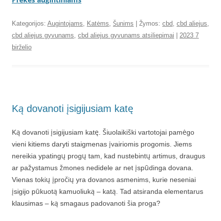
Kategorijos:
Augintojams
,
Katėms
,
Šunims
| Žymos:
cbd
,
cbd aliejus
,
cbd aliejus gyvunams
,
cbd aliejus gyvunams atsiliepimai
|
2023 7
birželio
Ką dovanoti įsigijusiam katę
Ką dovanoti įsigijusiam katę. Šiuolaikiški vartotojai pamėgo
vieni kitiems daryti staigmenas įvairiomis progomis. Jiems
nereikia ypatingų progų tam, kad nustebintų artimus, draugus
ar pažystamus žmones nedidele ar net įspūdinga dovana.
Vienas tokių įpročių yra dovanos asmenims, kurie neseniai
įsigijo pūkuotą kamuoliuką – katą. Tad atsiranda elementarus
klausimas – ką smagaus padovanoti šia proga?