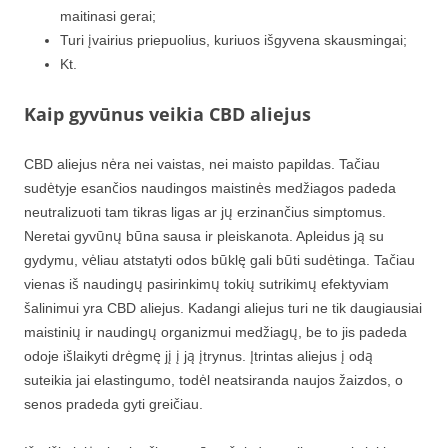
maitinasi gerai;
Turi įvairius priepuolius, kuriuos išgyvena skausmingai;
Kt.
Kaip gyvūnus veikia CBD aliejus
CBD aliejus nėra nei vaistas, nei maisto papildas. Tačiau
sudėtyje esančios naudingos maistinės medžiagos padeda
neutralizuoti tam tikras ligas ar jų erzinančius simptomus.
Neretai gyvūnų būna sausa ir pleiskanota. Apleidus ją su
gydymu, vėliau atstatyti odos būklę gali būti sudėtinga. Tačiau
vienas iš naudingų pasirinkimų tokių sutrikimų efektyviam
šalinimui yra CBD aliejus. Kadangi aliejus turi ne tik daugiausiai
maistinių ir naudingų organizmui medžiagų, be to jis padeda
odoje išlaikyti drėgmę jį į ją įtrynus. Įtrintas aliejus į odą
suteikia jai elastingumo, todėl neatsiranda naujos žaizdos, o
senos pradeda gyti greičiau.