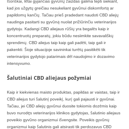
Išoriškai, lėtai gyjančias gyvūnų žaizdas galima tepti siekiant,
kad jos užgytų greičiau nesukeliant gyvūnui diskomfortą ar
papildomų kančių. Tačiau prieš pradedant naudoti CBD aliejų
naudinga pasitarti su gyvūną nuolat prižiūrinčiu veterinarijos
gydytoju. Kadangi CBD aliejaus rūšių yra begalės kaip ir
koncentruotų preparatų, jokiu būdu nesiimkite savavališkų
sprendimų. CBD aliejus taip kaip gali padėti, taip gali ir
pakenkti. Šioje situacijoje savininkai turėtų pasitikėti tik
veterinarijos gydytojo patarimais dėl naudojimo ir dozavimo
intensyvumo.
Šalutiniai CBD aliejaus požymiai
Kaip ir kiekvienas maisto produktas, papildas ar vaistas, taip ir
CBD aliejus turi šalutinį poveikį, kurį gali pajausti ir gyvūnai.
Tačiau, jei CBD aliejų gyvūnui duosite tokiomis dozėmis kaip
buvo nurodęs veterinarijos klinikos gydytojas, šalutinio aliejaus
poveikio gyvūno organizmui išvengsite. Poveikis gyvūnų
organizmui kaip šalutinis gali atsirasti tik perdozavus CBD