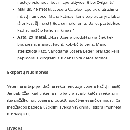
nustojo viduriuoti, bet ir tapo aktyvesnė bei žvilganti.“
Marius, 45 metai
: „Josera Catelux tapo tikru atradimu
mūsų namuose. Mano katinas, kuris paprastai yra labai
išrankus, šį maistą ėda su malonumu. Be to, pastebėjau,
kad sumažėjo kailio slinkimas.“
Asta, 29 metai
: „Nors Josera produktai yra šiek tiek
brangesni, manau, kad jų kokybė to verta. Mano
sterilizuota katė, vartodama Josera Léger, prarado kelis
papildomus kilogramus ir dabar yra geros formos.“
Ekspertų Nuomonės
Veterinarai taip pat dažnai rekomenduoja Josera kačių maistą.
Jie pabrėžia, kad tinkama mityba yra svarbi katės sveikatai ir
ilgaamžiškumui. Josera produktų sudėtyje esančios maistinės
medžiagos padeda užtikrinti sveiką virškinimą, stiprų imunitetą
ir sveiką kailį.
Išvados