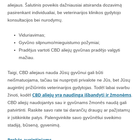
aliejaus. Šalutinis poveikis dažniausiai atsiranda dozavimą
pasirenkant individualiai, be veterinarijos klinikos gydytojo
konsultacijos bei nurodymų.
Viduriavimas;
Gyvūno silpnumo/mieguistumo požymiai;
Pradėjus vartoti CBD aliejų gyvūnas pradėjo valgyti
mažiau.
Taigi, CBD aliejaus nauda Jūsų gyvūnui gali būti
neišmatuojama, tačiau tai nuspręsti privalote ne Jūs, bet Jūsų
augintinį prižiūrintis veterinarijos gydytojas. Todėl labai svarbu
CBD aliejų yra naudinga išbandyti ir žmonėms
žinoti, kodėl
.
CBD aliejų naudojantys sau ir gyvūnams žmonės naudą gali
patvirtinti. Raskite savo rate tai darančių draugų ar pažįstamų
ir įsitikinkite patys. Palengvinkite savo gyvūnėliui sveikimo
stadiją, būseną, gyvenimą.
Prekės augintiniams