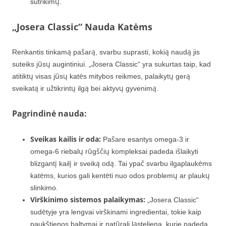
sutrikimų.
„Josera Classic“ Nauda Katėms
Renkantis tinkamą pašarą, svarbu suprasti, kokią naudą jis
suteiks jūsų augintiniui. „Josera Classic“ yra sukurtas taip, kad
atitiktų visas jūsų katės mitybos reikmes, palaikytų gerą
sveikatą ir užtikrintų ilgą bei aktyvų gyvenimą.
Pagrindinė nauda:
Sveikas kailis ir oda:
Pašare esantys omega-3 ir
omega-6 riebalų rūgščių kompleksai padeda išlaikyti
blizgantį kailį ir sveiką odą. Tai ypač svarbu ilgaplaukėms
katėms, kurios gali kentėti nuo odos problemų ar plaukų
slinkimo.
Virškinimo sistemos palaikymas:
„Josera Classic“
sudėtyje yra lengvai virškinami ingredientai, tokie kaip
paukštienos baltymai ir natūrali ląsteliena, kurie padeda