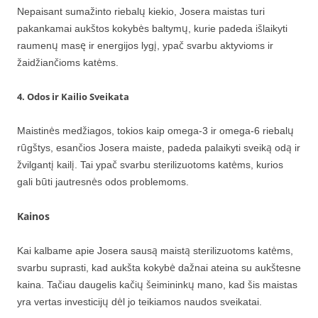
Nepaisant sumažinto riebalų kiekio, Josera maistas turi
pakankamai aukštos kokybės baltymų, kurie padeda išlaikyti
raumenų masę ir energijos lygį, ypač svarbu aktyvioms ir
žaidžiančioms katėms.
4. Odos ir Kailio Sveikata
Maistinės medžiagos, tokios kaip omega-3 ir omega-6 riebalų
rūgštys, esančios Josera maiste, padeda palaikyti sveiką odą ir
žvilgantį kailį. Tai ypač svarbu sterilizuotoms katėms, kurios
gali būti jautresnės odos problemoms.
Kainos
Kai kalbame apie Josera sausą maistą sterilizuotoms katėms,
svarbu suprasti, kad aukšta kokybė dažnai ateina su aukštesne
kaina. Tačiau daugelis kačių šeimininkų mano, kad šis maistas
yra vertas investicijų dėl jo teikiamos naudos sveikatai.