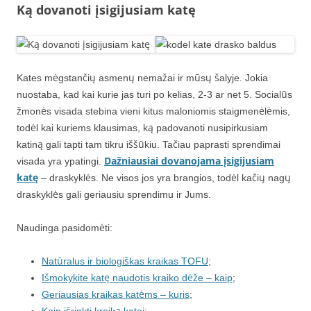
Ką dovanoti įsigijusiam katę
Kates mėgstančių asmenų nemažai ir mūsų šalyje. Jokia
nuostaba, kad kai kurie jas turi po kelias, 2-3 ar net 5. Socialūs
žmonės visada stebina vieni kitus maloniomis staigmenėlėmis,
todėl kai kuriems klausimas, ką padovanoti nusipirkusiam
katiną gali tapti tam tikru iššūkiu. Tačiau paprasti sprendimai
Dažniausiai dovanojama įsigijusiam
visada yra ypatingi.
katę
– draskyklės. Ne visos jos yra brangios, todėl kačių nagų
draskyklės gali geriausiu sprendimu ir Jums.
Naudinga pasidomėti:
Natūralus ir biologiškas kraikas TOFU
;
Išmokykite katę naudotis kraiko dėže – kaip
;
Geriausias kraikas katėms – kuris
;