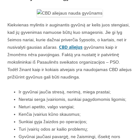
Kiekvienas mylintis ir auginantis gyvūną ar kelis juos stengiasi,
kad jų gyvenimas namuose būtų kuo smagesnis. Jie gi lyg
šeimos nariai, kurie dažnai priverčia šypsotis, o kartais, net ir
CBD aliejus
nusivalyti gausias ašaras.
gyvūnams kaip ir
žmonėms nėra pavojingas. Faktą yra nustatę ir patvirtinę
mokslininkai iš Pasaulinės sveikatos organizacijos – PSO.
Todėl žinant kaip ir kokiais atvejais yra naudojamas CBD aliejus
prižiūrint gyvūnus gali būti naudinga.
Ir gyvūnai jaučia stresą, nerimą, miega prastai;
Neretai serga įvairiomis, sunkiai pagydomomis ligomis;
Neturi apetito, valgo vangiai;
Kenčia įvairius kūno skausmus;
Sunkiai gyja žaizdos po operacijos;
Turi įvairių odos ar kailio problemų;
Gyvūnai jaučiasi pavargę, ne žaismingi, išsekę nors