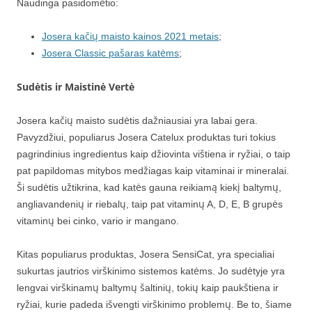
Naudinga pasidomėtio:
Josera kačių maisto kainos 2021 metais
;
Josera Classic pašaras katėms
;
Sudėtis ir Maistinė Vertė
Josera kačių maisto sudėtis dažniausiai yra labai gera.
Pavyzdžiui, populiarus Josera Catelux produktas turi tokius
pagrindinius ingredientus kaip džiovinta vištiena ir ryžiai, o taip
pat papildomas mitybos medžiagas kaip vitaminai ir mineralai.
Ši sudėtis užtikrina, kad katės gauna reikiamą kiekį baltymų,
angliavandenių ir riebalų, taip pat vitaminų A, D, E, B grupės
vitaminų bei cinko, vario ir mangano.
Kitas populiarus produktas, Josera SensiCat, yra specialiai
sukurtas jautrios virškinimo sistemos katėms. Jo sudėtyje yra
lengvai virškinamų baltymų šaltinių, tokių kaip paukštiena ir
ryžiai, kurie padeda išvengti virškinimo problemų. Be to, šiame