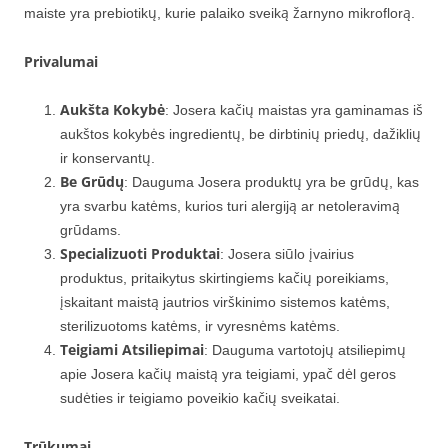
maiste yra prebiotikų, kurie palaiko sveiką žarnyno mikroflorą.
Privalumai
Aukšta Kokybė
: Josera kačių maistas yra gaminamas iš
aukštos kokybės ingredientų, be dirbtinių priedų, dažiklių
ir konservantų.
Be Grūdų
: Dauguma Josera produktų yra be grūdų, kas
yra svarbu katėms, kurios turi alergiją ar netoleravimą
grūdams.
Specializuoti Produktai
: Josera siūlo įvairius
produktus, pritaikytus skirtingiems kačių poreikiams,
įskaitant maistą jautrios virškinimo sistemos katėms,
sterilizuotoms katėms, ir vyresnėms katėms.
Teigiami Atsiliepimai
: Dauguma vartotojų atsiliepimų
apie Josera kačių maistą yra teigiami, ypač dėl geros
sudėties ir teigiamo poveikio kačių sveikatai.
Trūkumai