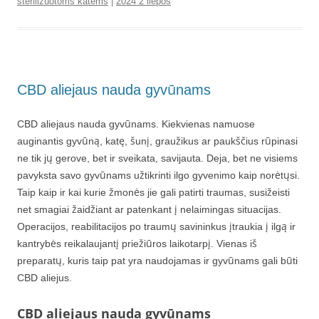
sterilizuotoms katems
|
2024 2 liepos
CBD aliejaus nauda gyvūnams
CBD aliejaus nauda gyvūnams. Kiekvienas namuose
auginantis gyvūną, katę, šunį, graužikus ar paukščius rūpinasi
ne tik jų gerove, bet ir sveikata, savijauta. Deja, bet ne visiems
pavyksta savo gyvūnams užtikrinti ilgo gyvenimo kaip norėtųsi.
Taip kaip ir kai kurie žmonės jie gali patirti traumas, susižeisti
net smagiai žaidžiant ar patenkant į nelaimingas situacijas.
Operacijos, reabilitacijos po traumų savininkus įtraukia į ilgą ir
kantrybės reikalaujantį priežiūros laikotarpį. Vienas iš
preparatų, kuris taip pat yra naudojamas ir gyvūnams gali būti
CBD aliejus.
CBD aliejaus nauda gyvūnams