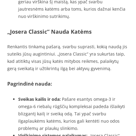
geriau virškina šį maistą, kas ypač svarbu
jautresnėms katėms arba toms, kurios dažnai kenčia
nuo virškinimo sutrikimų.
„Josera Classic“ Nauda Katėms
Renkantis tinkamą pašarą, svarbu suprasti, kokią naudą jis
suteiks jūsų augintiniui. „Josera Classic“ yra sukurtas taip,
kad atitiktų visas jūsų katės mitybos reikmes, palaikytų
gerą sveikatą ir užtikrintų ilgą bei aktyvų gyvenimą.
Pagrindinė nauda:
Sveikas kailis ir oda:
Pašare esantys omega-3 ir
omega-6 riebalų rūgščių kompleksai padeda išlaikyti
blizgantį kailį ir sveiką odą. Tai ypač svarbu
ilgaplaukėms katėms, kurios gali kentėti nuo odos
problemų ar plaukų slinkimo.
Virškinimo sistemos palaikymas:
„Josera Classic“