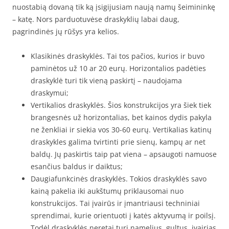
nuostabią dovaną tik ką įsigijusiam naują namų šeimininkę
– katę. Nors parduotuvėse draskyklių labai daug,
pagrindinės jų rūšys yra kelios.
Klasikinės draskyklės. Tai tos pačios, kurios ir buvo
paminėtos už 10 ar 20 eurų. Horizontalios padėties
draskyklė turi tik vieną paskirtį – naudojama
draskymui;
Vertikalios draskyklės. Šios konstrukcijos yra šiek tiek
brangesnės už horizontalias, bet kainos dydis pakyla
ne ženkliai ir siekia vos 30-60 eurų. Vertikalias katinų
draskykles galima tvirtinti prie sienų, kampų ar net
baldų. Jų paskirtis taip pat viena – apsaugoti namuose
esančius baldus ir daiktus;
Daugiafunkcinės draskyklės. Tokios draskyklės savo
kainą pakelia iki aukštumų priklausomai nuo
konstrukcijos. Tai įvairūs ir įmantriausi techniniai
sprendimai, kurie orientuoti į katės aktyvumą ir poilsį.
Todėl draskyklės neretai turi namelius, gultus, įvairias