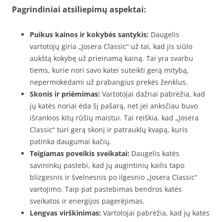
Pagrindiniai atsiliepimų aspektai:
Puikus kainos ir kokybės santykis:
Daugelis
vartotojų giria „Josera Classic“ už tai, kad jis siūlo
aukštą kokybę už prieinamą kainą. Tai yra svarbu
tiems, kurie nori savo katei suteikti gerą mitybą,
nepermokėdami už prabangius prekės ženklus.
Skonis ir priėmimas:
Vartotojai dažnai pabrėžia, kad
jų katės noriai ėda šį pašarą, net jei anksčiau buvo
išrankios kitų rūšių maistui. Tai reiškia, kad „Josera
Classic“ turi gerą skonį ir patrauklų kvapą, kuris
patinka daugumai kačių.
Teigiamas poveikis sveikatai:
Daugelis katės
savininkų pastebi, kad jų augintinių kailis tapo
blizgesnis ir švelnesnis po ilgesnio „Josera Classic“
vartojimo. Taip pat pastebimas bendros katės
sveikatos ir energijos pagerėjimas.
Lengvas virškinimas:
Vartotojai pabrėžia, kad jų katės