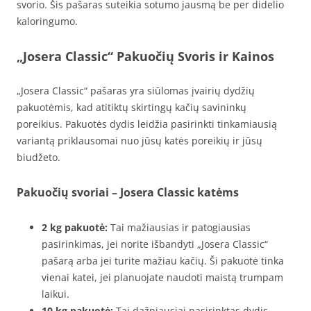
svorio. Šis pašaras suteikia sotumo jausmą be per didelio
kaloringumo.
„Josera Classic“ Pakuočių Svoris ir Kainos
„Josera Classic“ pašaras yra siūlomas įvairių dydžių
pakuotėmis, kad atitiktų skirtingų kačių savininkų
poreikius. Pakuotės dydis leidžia pasirinkti tinkamiausią
variantą priklausomai nuo jūsų katės poreikių ir jūsų
biudžeto.
Pakuočių svoriai – Josera Classic katėms
2 kg pakuotė:
Tai mažiausias ir patogiausias
pasirinkimas, jei norite išbandyti „Josera Classic“
pašarą arba jei turite mažiau kačių. Ši pakuotė tinka
vienai katei, jei planuojate naudoti maistą trumpam
laikui.
10 kg pakuotė:
Tai dažniausiai pasirinktas dydis,