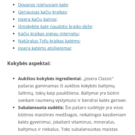
Dovanos įsigijusiam katę
;
Geriausias kačių kraikas
;
Josera kačių kainos
;
Išmokykite katę naudotis kraiko dėže
;
Kačių kraikas pigiau internetu
;
Natūralus Tofu kraikas katėms
;
Josera katėms atsiliepimai
;
Kokybės aspektai:
Aukštos kokybės ingredientai:
„Josera Classic“
pašaras gaminamas iš aukštos kokybės baltymų
šaltinių, tokių kaip paukštiena. Baltymai yra būtini
sveikam raumenų vystymuisi ir bendrai katės gerovei.
Subalansuota sudėtis:
Šio pašaro sudėtyje yra visos
būtinos maistinės medžiagos, reikalingos kasdieniam
katės gyvenimui, įskaitant vitaminus, mineralus,
baltymus ir riebalus. Toks subalansuotas maistas