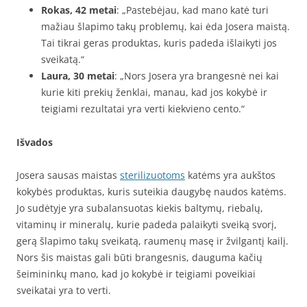
Rokas, 42 metai
: „Pastebėjau, kad mano katė turi
mažiau šlapimo takų problemų, kai ėda Josera maistą.
Tai tikrai geras produktas, kuris padeda išlaikyti jos
sveikatą.“
Laura, 30 metai
: „Nors Josera yra brangesnė nei kai
kurie kiti prekių ženklai, manau, kad jos kokybė ir
teigiami rezultatai yra verti kiekvieno cento.“
Išvados
Josera sausas maistas
sterilizuotoms
katėms yra aukštos
kokybės produktas, kuris suteikia daugybę naudos katėms.
Jo sudėtyje yra subalansuotas kiekis baltymų, riebalų,
vitaminų ir mineralų, kurie padeda palaikyti sveiką svorį,
gerą šlapimo takų sveikatą, raumenų masę ir žvilgantį kailį.
Nors šis maistas gali būti brangesnis, dauguma kačių
šeimininkų mano, kad jo kokybė ir teigiami poveikiai
sveikatai yra to verti.