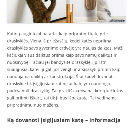
Katinų augintojai pataria, kaip pripratinti katę prie
draskyklės. Viena iš priežasčių, kodėl katės nepriima
draskyklės savo gyvenimo erdvėje yra naujas daiktas. Maži
kačiukai visus daiktus priima kaip savo namų daiktus ir
nuosavybę. Tačiau jei bandysite draskyklę „įpiršti”
suaugusiai katei, ji gali jos vengti ir atsisakyti priimti kaip
naudojamą daiktą ar konstrukciją. Štai kodėl dovanoti
draskyklę tik įsigijusiam katinę ar katę yra naudinga
padovanoti draskyklę. Tai praktiška dovana, kurią kačiukas
gali priimti iškart, kai tik ji bus išpakuota. Tai vadinama
pripratinimu nuo mažens.
Ką dovanoti įsigijusiam katę – informacija