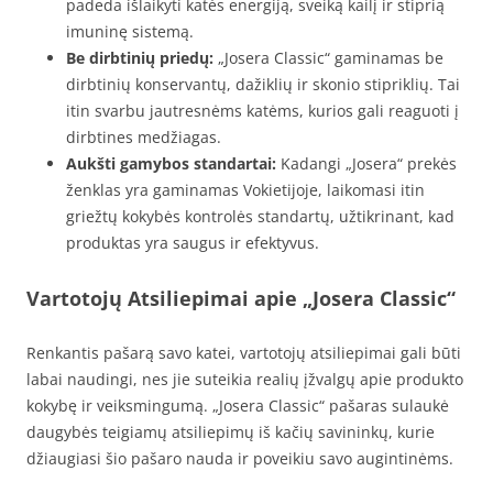
padeda išlaikyti katės energiją, sveiką kailį ir stiprią
imuninę sistemą.
Be dirbtinių priedų:
„Josera Classic“ gaminamas be
dirbtinių konservantų, dažiklių ir skonio stipriklių. Tai
itin svarbu jautresnėms katėms, kurios gali reaguoti į
dirbtines medžiagas.
Aukšti gamybos standartai:
Kadangi „Josera“ prekės
ženklas yra gaminamas Vokietijoje, laikomasi itin
griežtų kokybės kontrolės standartų, užtikrinant, kad
produktas yra saugus ir efektyvus.
Vartotojų Atsiliepimai apie „Josera Classic“
Renkantis pašarą savo katei, vartotojų atsiliepimai gali būti
labai naudingi, nes jie suteikia realių įžvalgų apie produkto
kokybę ir veiksmingumą. „Josera Classic“ pašaras sulaukė
daugybės teigiamų atsiliepimų iš kačių savininkų, kurie
džiaugiasi šio pašaro nauda ir poveikiu savo augintinėms.