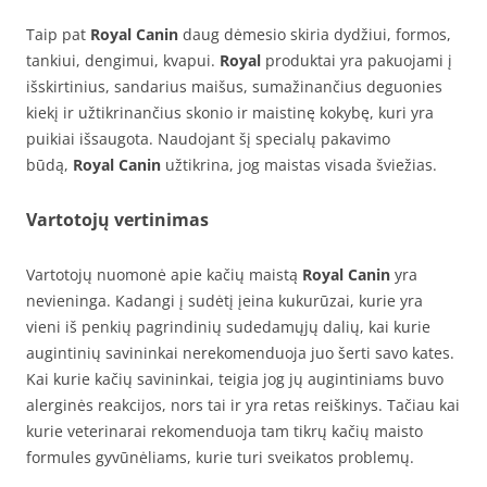
Taip pat
Royal Canin
daug dėmesio skiria dydžiui, formos,
tankiui, dengimui, kvapui.
Royal
produktai yra pakuojami į
išskirtinius, sandarius maišus, sumažinančius deguonies
kiekį ir užtikrinančius skonio ir maistinę kokybę, kuri yra
puikiai išsaugota. Naudojant šį specialų pakavimo
būdą,
Royal Canin
užtikrina, jog maistas visada šviežias.
Vartotojų vertinimas
Vartotojų nuomonė apie kačių maistą
Royal Canin
yra
nevieninga. Kadangi į sudėtį įeina kukurūzai, kurie yra
vieni iš penkių pagrindinių sudedamųjų dalių, kai kurie
augintinių savininkai nerekomenduoja juo šerti savo kates.
Kai kurie kačių savininkai, teigia jog jų augintiniams buvo
alerginės reakcijos, nors tai ir yra retas reiškinys. Tačiau kai
kurie veterinarai rekomenduoja tam tikrų kačių maisto
formules gyvūnėliams, kurie turi sveikatos problemų.