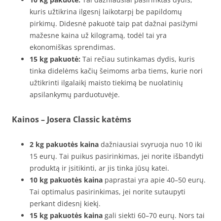
kuris užtikrina ilgesnį laikotarpį be papildomų
pirkimų. Didesnė pakuotė taip pat dažnai pasižymi
mažesne kaina už kilogramą, todėl tai yra
ekonomiškas sprendimas.
15 kg pakuotė:
Tai rečiau sutinkamas dydis, kuris
tinka didelėms kačių šeimoms arba tiems, kurie nori
užtikrinti ilgalaikį maisto tiekimą be nuolatinių
apsilankymų parduotuvėje.
Kainos – Josera Classic katėms
2 kg pakuotės kaina
dažniausiai svyruoja nuo 10 iki
15 eurų. Tai puikus pasirinkimas, jei norite išbandyti
produktą ir įsitikinti, ar jis tinka jūsų katei.
10 kg pakuotės kaina
paprastai yra apie 40–50 eurų.
Tai optimalus pasirinkimas, jei norite sutaupyti
perkant didesnį kiekį.
15 kg pakuotės kaina
gali siekti 60–70 eurų. Nors tai