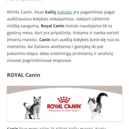
ROYAL Canin. Visas
kačių
maistas
yra pagamintas pagal
aukščiausius kokybės reikalavimus, siekiant užtikrinti
visišką saugumą.
Royal Canin
maiste naudojama tik ta
gyvūnų mėsa, kuri yra pripažinta, tinkama ir sveika vartoti
žmonių maistui.
Canin
turi aukštą kokybės kontrolę nuo to
momento, kai žaliavos atvežamos i gamyklą iki pat
pakavimo etapo, dėka sistemingų priemonių ir analizių
visuose pagrindiniuose etapuose.
ROYAL Canin
Canin
šiuo metu siūlo 21 rūšies kačių maistą. Kurių