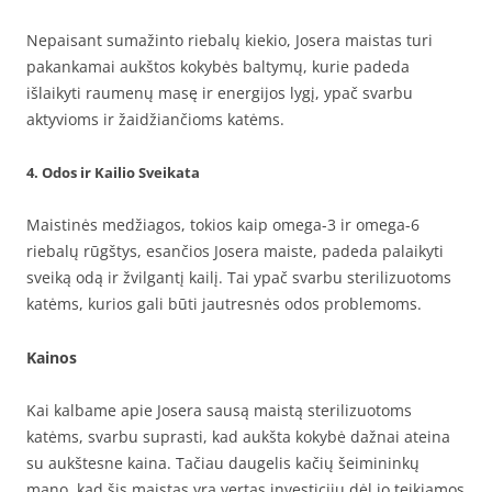
Nepaisant sumažinto riebalų kiekio, Josera maistas turi
pakankamai aukštos kokybės baltymų, kurie padeda
išlaikyti raumenų masę ir energijos lygį, ypač svarbu
aktyvioms ir žaidžiančioms katėms.
4. Odos ir Kailio Sveikata
Maistinės medžiagos, tokios kaip omega-3 ir omega-6
riebalų rūgštys, esančios Josera maiste, padeda palaikyti
sveiką odą ir žvilgantį kailį. Tai ypač svarbu sterilizuotoms
katėms, kurios gali būti jautresnės odos problemoms.
Kainos
Kai kalbame apie Josera sausą maistą sterilizuotoms
katėms, svarbu suprasti, kad aukšta kokybė dažnai ateina
su aukštesne kaina. Tačiau daugelis kačių šeimininkų
mano, kad šis maistas yra vertas investicijų dėl jo teikiamos