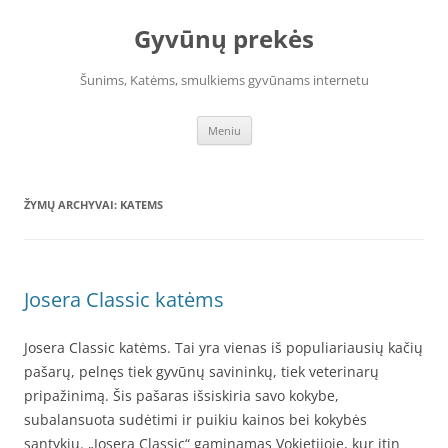
Pereiti
prie
Gyvūnų prekės
turinio
Šunims, Katėms, smulkiems gyvūnams internetu
Meniu
ŽYMŲ ARCHYVAI:
KATEMS
Josera Classic katėms
Josera Classic katėms. Tai yra vienas iš populiariausių kačių
pašarų, pelnęs tiek gyvūnų savininkų, tiek veterinarų
pripažinimą. Šis pašaras išsiskiria savo kokybe,
subalansuota sudėtimi ir puikiu kainos bei kokybės
santykiu. „Josera Classic“ gaminamas Vokietijoje, kur itin