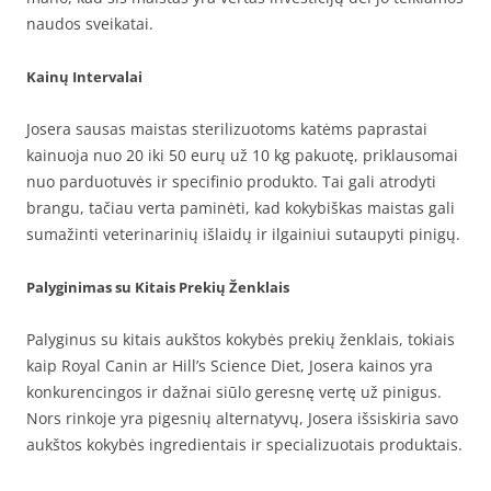
naudos sveikatai.
Kainų Intervalai
Josera sausas maistas sterilizuotoms katėms paprastai
kainuoja nuo 20 iki 50 eurų už 10 kg pakuotę, priklausomai
nuo parduotuvės ir specifinio produkto. Tai gali atrodyti
brangu, tačiau verta paminėti, kad kokybiškas maistas gali
sumažinti veterinarinių išlaidų ir ilgainiui sutaupyti pinigų.
Palyginimas su Kitais Prekių Ženklais
Palyginus su kitais aukštos kokybės prekių ženklais, tokiais
kaip Royal Canin ar Hill’s Science Diet, Josera kainos yra
konkurencingos ir dažnai siūlo geresnę vertę už pinigus.
Nors rinkoje yra pigesnių alternatyvų, Josera išsiskiria savo
aukštos kokybės ingredientais ir specializuotais produktais.