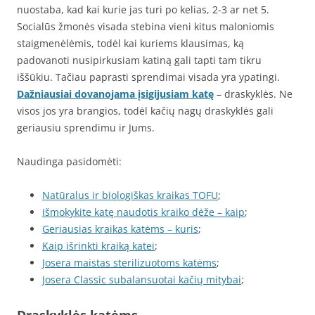
nuostaba, kad kai kurie jas turi po kelias, 2-3 ar net 5.
Socialūs žmonės visada stebina vieni kitus maloniomis
staigmenėlėmis, todėl kai kuriems klausimas, ką
padovanoti nusipirkusiam katiną gali tapti tam tikru
iššūkiu. Tačiau paprasti sprendimai visada yra ypatingi.
Dažniausiai dovanojama įsigijusiam katę
– draskyklės. Ne
visos jos yra brangios, todėl kačių nagų draskyklės gali
geriausiu sprendimu ir Jums.
Naudinga pasidomėti:
Natūralus ir biologiškas kraikas TOFU
;
Išmokykite katę naudotis kraiko dėže – kaip
;
Geriausias kraikas katėms – kuris
;
Kaip išrinkti kraiką katei
;
Josera maistas sterilizuotoms katėms
;
Josera Classic subalansuotai kačių mitybai
;
Draskyklės katėms