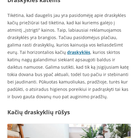
Tikėtina, kad daugelis jau yra pasidomėję apie draskykles
kačių priežiūrai tad tikėtina, kad kai kuriems galėjo į
atmintį „įstrigti” kainos. Taip, labiausiai reklamuojamos
draskyklės yra brangios. Tačiau pasidomėjus plačiau,
galima rasti draskyklių, kurios kainuoja vos keliasdešimt
eurų. Tai horizontalios kačių
draskyklės
, kurios skirtos
katinų nagų galandimui siekiant apsaugoti baldus ir
daiktus namuose. Galima sutikti, kad tik ką įsigijusiam katę
tokia dovana bus ypač aktuali, todėl tuo pačiu ir stebinanti
bei jaudinanti. Pūkuotas kamuoliukas, pradžioje, turės kur
padūkti, o atsiradus higienos poreikiui ir padrąskyti tai kas
ir buvo gauta dovanų nuo pat auginimo pradžių.
Kačių draskyklių rūšys