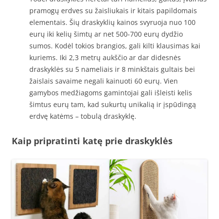
pramogų erdves su žaisliukais ir kitais papildomais
elementais. Šių draskyklių kainos svyruoja nuo 100
eurų iki kelių šimtų ar net 500-700 eurų dydžio
sumos. Kodėl tokios brangios, gali kilti klausimas kai
kuriems. Iki 2,3 metrų aukščio ar dar didesnės
draskyklės su 5 nameliais ir 8 minkštais gultais bei
žaislais savaime negali kainuoti 60 eurų. Vien
gamybos medžiagoms gamintojai gali išleisti kelis
šimtus eurų tam, kad sukurtų unikalią ir įspūdingą
erdvę katėms – tobulą draskyklę.
Kaip pripratinti katę prie draskyklės