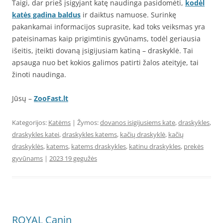
Taigi, dar prieš įsigyjant katę naudinga pasidomėti,
kodėl
katės gadina baldus
ir daiktus namuose. Surinkę
pakankamai informacijos suprasite, kad toks veiksmas yra
pateisinamas kaip prigimtinis gyvūnams, todėl geriausia
išeitis, įteikti dovaną įsigijusiam katiną – draskyklė. Tai
apsauga nuo bet kokios galimos patirti žalos ateityje, tai
žinoti naudinga.
Jūsų –
ZooFast.lt
Kategorijos:
Katėms
| Žymos:
dovanos isigijusiems kate
,
draskykles
,
draskykles katei
,
draskykles katems
,
kačių draskyklė
,
kačių
draskyklės
,
katems
,
katems draskykles
,
katinu draskykles
,
prekės
gyvūnams
|
2023 19 gegužės
ROYAL Canin