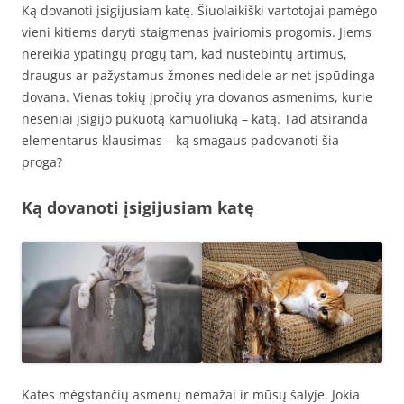
Ką dovanoti įsigijusiam katę. Šiuolaikiški vartotojai pamėgo
vieni kitiems daryti staigmenas įvairiomis progomis. Jiems
nereikia ypatingų progų tam, kad nustebintų artimus,
draugus ar pažystamus žmones nedidele ar net įspūdinga
dovana. Vienas tokių įpročių yra dovanos asmenims, kurie
neseniai įsigijo pūkuotą kamuoliuką – katą. Tad atsiranda
elementarus klausimas – ką smagaus padovanoti šia
proga?
Ką dovanoti įsigijusiam katę
Kates mėgstančių asmenų nemažai ir mūsų šalyje. Jokia