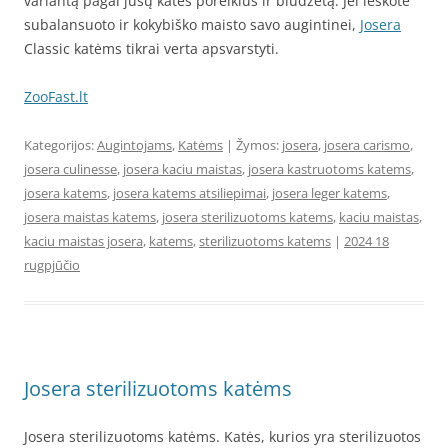
variantą pagal jūsų katės poreikius ir biudžetą. Jei ieškote
subalansuoto ir kokybiško maisto savo augintinei,
Josera
Classic katėms tikrai verta apsvarstyti.
ZooFast.lt
Kategorijos:
Augintojams
,
Katėms
| Žymos:
josera
,
josera carismo
,
josera culinesse
,
josera kaciu maistas
,
josera kastruotoms katems
,
josera katems
,
josera katems atsiliepimai
,
josera leger katems
,
josera maistas katems
,
josera sterilizuotoms katems
,
kaciu maistas
,
kaciu maistas josera
,
katems
,
sterilizuotoms katems
|
2024 18
rugpjūčio
Josera sterilizuotoms katėms
Josera sterilizuotoms katėms. Katės, kurios yra sterilizuotos