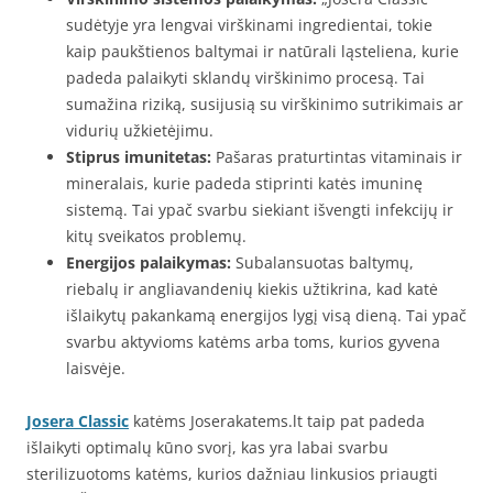
sudėtyje yra lengvai virškinami ingredientai, tokie
kaip paukštienos baltymai ir natūrali ląsteliena, kurie
padeda palaikyti sklandų virškinimo procesą. Tai
sumažina riziką, susijusią su virškinimo sutrikimais ar
vidurių užkietėjimu.
Stiprus imunitetas:
Pašaras praturtintas vitaminais ir
mineralais, kurie padeda stiprinti katės imuninę
sistemą. Tai ypač svarbu siekiant išvengti infekcijų ir
kitų sveikatos problemų.
Energijos palaikymas:
Subalansuotas baltymų,
riebalų ir angliavandenių kiekis užtikrina, kad katė
išlaikytų pakankamą energijos lygį visą dieną. Tai ypač
svarbu aktyvioms katėms arba toms, kurios gyvena
laisvėje.
Josera Classic
katėms Joserakatems.lt taip pat padeda
išlaikyti optimalų kūno svorį, kas yra labai svarbu
sterilizuotoms katėms, kurios dažniau linkusios priaugti