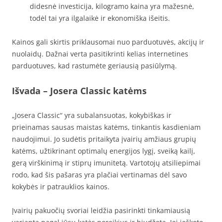
didesnė investicija, kilogramo kaina yra mažesnė,
todėl tai yra ilgalaikė ir ekonomiška išeitis.
Kainos gali skirtis priklausomai nuo parduotuvės, akcijų ir
nuolaidų. Dažnai verta pasitikrinti kelias internetines
parduotuves, kad rastumėte geriausią pasiūlymą.
Išvada – Josera Classic katėms
„Josera Classic“ yra subalansuotas, kokybiškas ir
prieinamas sausas maistas katėms, tinkantis kasdieniam
naudojimui. Jo sudėtis pritaikyta įvairių amžiaus grupių
katėms, užtikrinant optimalų energijos lygį, sveiką kailį,
gerą virškinimą ir stiprų imunitetą. Vartotojų atsiliepimai
rodo, kad šis pašaras yra plačiai vertinamas dėl savo
kokybės ir patrauklios kainos.
Įvairių pakuočių svoriai leidžia pasirinkti tinkamiausią