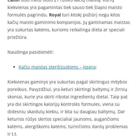
kiekvienas yra pagamintas tiek sauso tiek šlapio maisto
formulės pagrindu.
Royal
turi kitokį požiūrį negu kitos
kačių maisto gaminimo kompanijos. Jų gaminamas maistas
yra sukurtas katėms, kurioms reikalinga dieta ar speciali
priežiūra.
Naudinga pasidomėti:
Kačių maistas sterilizuotoms – Josera
;
Kiekvienas gaminys yra sukurtas pagal skirtingus mitybos
poreikius. Pavyzdžiui, yra keturi skirtingi baltymų ir žirnių
skoniai, kurie yra skirti ribotai ingredientų dietai. Taip pat
yra dvi skirtingos kalorijų kontrolės formules, viena su
didesniu skaidulų kiekiu, ir kita su daugiau baltymų. Dar
keturios rūšys skirtos specialiai jaunoms, augančioms
katėms, alergiškoms katėms, turinčioms dantų problemas
ir t.t.