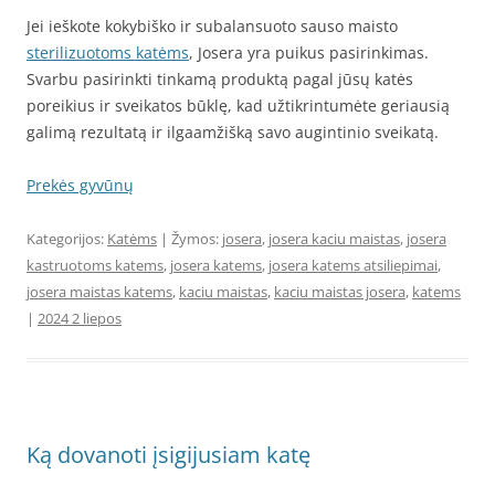
Jei ieškote kokybiško ir subalansuoto sauso maisto
sterilizuotoms katėms
, Josera yra puikus pasirinkimas.
Svarbu pasirinkti tinkamą produktą pagal jūsų katės
poreikius ir sveikatos būklę, kad užtikrintumėte geriausią
galimą rezultatą ir ilgaamžišką savo augintinio sveikatą.
Prekės gyvūnų
Kategorijos:
Katėms
| Žymos:
josera
,
josera kaciu maistas
,
josera
kastruotoms katems
,
josera katems
,
josera katems atsiliepimai
,
josera maistas katems
,
kaciu maistas
,
kaciu maistas josera
,
katems
|
2024 2 liepos
Ką dovanoti įsigijusiam katę