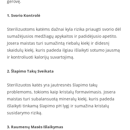
gerovę.
1. Svorio Kontrolė
Sterilizuotoms katėms dažnai kyla rizika priaugti svorio dėl
sumažėjusios medžiagų apykaitos ir padidėjusio apetito.
Josera maistas turi sumažintą riebalų kiekį ir didesnį
skaidulų kiekį, kuris padeda ilgiau išlaikyti sotumo jausmą
ir kontroliuoti kalorijų suvartojimą.
2. Šlapimo Takų Sveikata
Sterilizuotos katės yra jautresnės šlapimo takų
problemoms, tokioms kaip kristalų formavimasis. Josera
maistas turi subalansuotą mineralų kiekį, kuris padeda
išlaikyti tinkamą šlapimo pH lygį ir sumažina kristalų
susidarymo riziką.
3. Raumenų Masės Išlaikymas