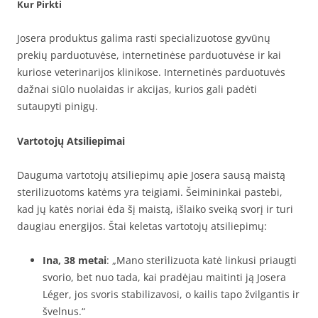
Kur Pirkti
Josera produktus galima rasti specializuotose gyvūnų
prekių parduotuvėse, internetinėse parduotuvėse ir kai
kuriose veterinarijos klinikose. Internetinės parduotuvės
dažnai siūlo nuolaidas ir akcijas, kurios gali padėti
sutaupyti pinigų.
Vartotojų Atsiliepimai
Dauguma vartotojų atsiliepimų apie Josera sausą maistą
sterilizuotoms katėms yra teigiami. Šeimininkai pastebi,
kad jų katės noriai ėda šį maistą, išlaiko sveiką svorį ir turi
daugiau energijos. Štai keletas vartotojų atsiliepimų:
Ina, 38 metai
: „Mano sterilizuota katė linkusi priaugti
svorio, bet nuo tada, kai pradėjau maitinti ją Josera
Léger, jos svoris stabilizavosi, o kailis tapo žvilgantis ir
švelnus.“