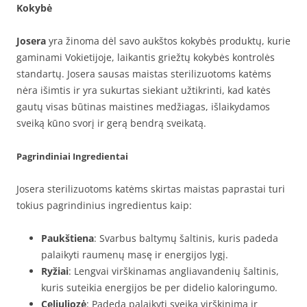
Kokybė
Josera
yra žinoma dėl savo aukštos kokybės produktų, kurie
gaminami Vokietijoje, laikantis griežtų kokybės kontrolės
standartų. Josera sausas maistas sterilizuotoms katėms
nėra išimtis ir yra sukurtas siekiant užtikrinti, kad katės
gautų visas būtinas maistines medžiagas, išlaikydamos
sveiką kūno svorį ir gerą bendrą sveikatą.
Pagrindiniai Ingredientai
Josera sterilizuotoms katėms skirtas maistas paprastai turi
tokius pagrindinius ingredientus kaip:
Paukštiena
: Svarbus baltymų šaltinis, kuris padeda
palaikyti raumenų masę ir energijos lygį.
Ryžiai
: Lengvai virškinamas angliavandenių šaltinis,
kuris suteikia energijos be per didelio kaloringumo.
Celiuliozė
: Padeda palaikyti sveiką virškinimą ir