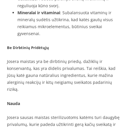
reguliuoja kūno svorį.
Mineralai ir vitaminai
: Subalansuota vitaminų ir
mineralų sudėtis užtikrina, kad katės gautų visus
reikiamus mikroelementus, būtinius sveikai
gyvensenai.
Be Dirbtinių Pridėtųjų
Josera maistas yra be dirbtinių priedų, dažiklių ir
konservantų, kas yra didelis privalumas. Tai reiškia, kad
jūsų katė gauna natūralius ingredientus, kurie mažina
alerginių reakcijų ir kitų neigiamų sveikatos padarinių
riziką.
Nauda
Josera sausas maistas sterilizuotoms katėms turi daugybę
privalumų, kurie padeda užtikrinti gerą kačių sveikatą ir