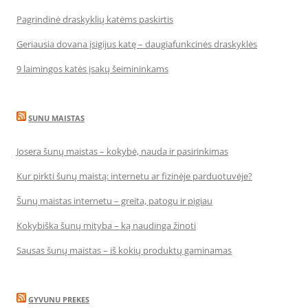
Pagrindinė draskyklių katėms paskirtis
Geriausia dovana įsigijus katę – daugiafunkcinės draskyklės
9 laimingos katės įsakų šeimininkams
SUNU MAISTAS
Josera šunų maistas – kokybė, nauda ir pasirinkimas
Kur pirkti šunų maistą: internetu ar fizinėje parduotuvėje?
Šunų maistas internetu – greita, patogu ir pigiau
Kokybiška šunų mityba – ką naudinga žinoti
Sausas šunų maistas – iš kokių produktų gaminamas
GYVUNU PREKES