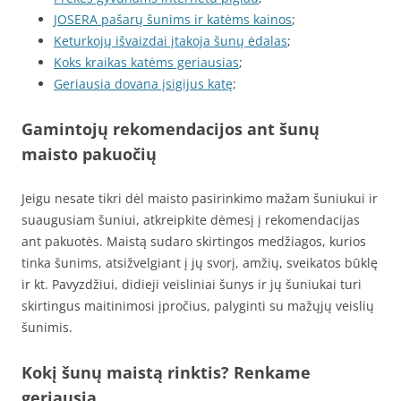
JOSERA pašarų šunims ir katėms kainos
;
Keturkojų išvaizdai įtakoja šunų ėdalas
;
Koks kraikas katėms geriausias
;
Geriausia dovana įsigijus katę
;
Gamintojų rekomendacijos ant šunų
maisto pakuočių
Jeigu nesate tikri dėl maisto pasirinkimo mažam šuniukui ir
suaugusiam šuniui, atkreipkite dėmesį į rekomendacijas
ant pakuotės. Maistą sudaro skirtingos medžiagos, kurios
tinka šunims, atsižvelgiant į jų svorį, amžių, sveikatos būklę
ir kt. Pavyzdžiui, didieji veisliniai šunys ir jų šuniukai turi
skirtingus maitinimosi įpročius, palyginti su mažųjų veislių
šunimis.
Kokį šunų maistą rinktis?
Renkame
geriausią