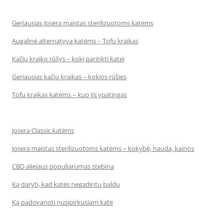
Geriausias Josera maistas sterilizuotoms katėms
Augalinė alternatyva katėms – Tofu kraikas
Kačių kraiko rūšys – kokį parinkti katei
Geriausias kačių kraikas – kokios rūšies
Tofu kraikas katėms – kuo jis ypatingas
Josera Classic katėms
Josera maistas sterilizuotoms katėms – kokybė, nauda, kainos
CBD aliejaus populiarumas stebina
Ką daryti, kad katės negadintų baldų
Ką padovanoti nusipirkusiam katę