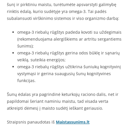
šunį ir pirktiniu maistu, turėtumėte apsvarstyti galimybę
rinktis ėdalą, kurio sudėtyje yra omega-3. Tai padės
subalansuoti virškinimo sistemos ir viso organizmo darbą:
omega-3 riebalų rūgštys padeda kovoti su uždegimais
(rekomenduojama alergiškiems ar artritu sergantiems
šunims);
omega-3 riebalų rūgštys gerina odos būklę ir sąnarių
veiklą, suteikia energijos;
omega-3 riebalų rūgštys užtikrina šuniukų kognityvinį
vystymąsi ir gerina suaugusių šunų kognityvines
funkcijas.
Šunų ėdalas yra pagrindinė keturkojų raciono dalis, net ir
papildomai šeriant naminiu maistu, tad visada verta
atkreipti dėmesį į maisto sudėtį ieškant geriausio.
Straipsnis panaudotas iš
Maistassunims.lt