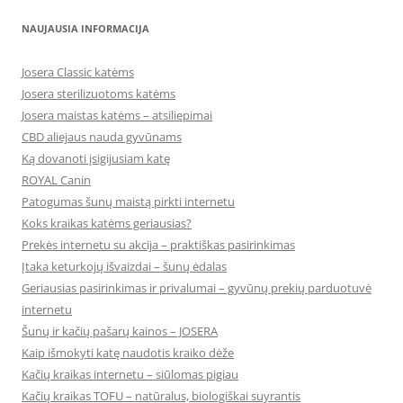
NAUJAUSIA INFORMACIJA
Josera Classic katėms
Josera sterilizuotoms katėms
Josera maistas katėms – atsiliepimai
CBD aliejaus nauda gyvūnams
Ką dovanoti įsigijusiam katę
ROYAL Canin
Patogumas šunų maistą pirkti internetu
Koks kraikas katėms geriausias?
Prekės internetu su akcija – praktiškas pasirinkimas
Įtaka keturkojų išvaizdai – šunų ėdalas
Geriausias pasirinkimas ir privalumai – gyvūnų prekių parduotuvė
internetu
Šunų ir kačių pašarų kainos – JOSERA
Kaip išmokyti katę naudotis kraiko dėže
Kačių kraikas internetu – siūlomas pigiau
Kačių kraikas TOFU – natūralus, biologiškai suyrantis