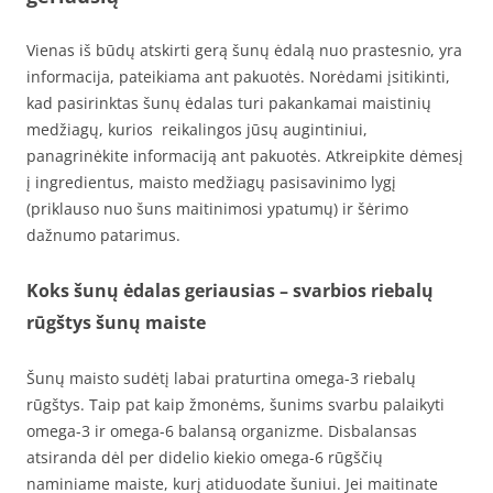
Vienas iš būdų atskirti gerą šunų ėdalą nuo prastesnio, yra
informacija, pateikiama ant pakuotės. Norėdami įsitikinti,
kad pasirinktas šunų ėdalas turi pakankamai maistinių
medžiagų, kurios reikalingos jūsų augintiniui,
panagrinėkite informaciją ant pakuotės. Atkreipkite dėmesį
į ingredientus, maisto medžiagų pasisavinimo lygį
(priklauso nuo šuns maitinimosi ypatumų) ir šėrimo
dažnumo patarimus.
Koks šunų ėdalas geriausias – svarbios riebalų
rūgštys šunų maiste
Šunų maisto sudėtį labai praturtina omega-3 riebalų
rūgštys. Taip pat kaip žmonėms, šunims svarbu palaikyti
omega-3 ir omega-6 balansą organizme. Disbalansas
atsiranda dėl per didelio kiekio omega-6 rūgščių
naminiame maiste, kurį atiduodate šuniui. Jei maitinate