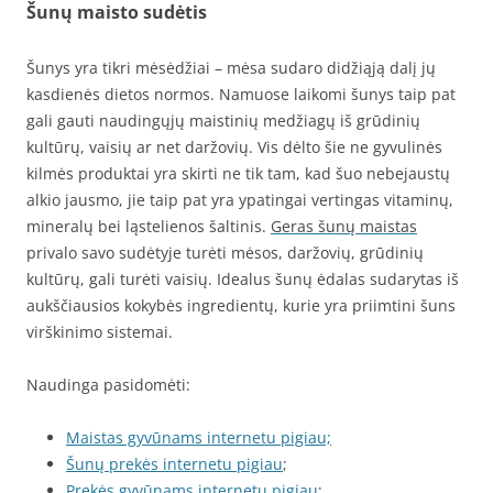
Šunų maisto sudėtis
Šunys yra tikri mėsėdžiai – mėsa sudaro didžiąją dalį jų
kasdienės dietos normos. Namuose laikomi šunys taip pat
gali gauti naudingųjų maistinių medžiagų iš grūdinių
kultūrų, vaisių ar net daržovių. Vis dėlto šie ne gyvulinės
kilmės produktai yra skirti ne tik tam, kad šuo nebejaustų
alkio jausmo, jie taip pat yra ypatingai vertingas vitaminų,
mineralų bei ląstelienos šaltinis.
Geras šunų maistas
privalo savo sudėtyje turėti mėsos, daržovių, grūdinių
kultūrų, gali turėti vaisių. Idealus šunų ėdalas sudarytas iš
aukščiausios kokybės ingredientų, kurie yra priimtini šuns
virškinimo sistemai.
Naudinga pasidomėti:
Maistas gyvūnams internetu pigiau;
Šunų prekės internetu pigiau
;
Prekės gyvūnams internetu pigiau
;