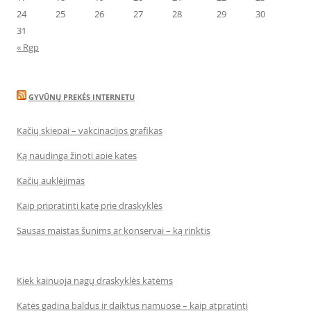
24
25
26
27
28
29
30
31
« Rgp
GYVŪNŲ PREKĖS INTERNETU
Kačių skiepai – vakcinacijos grafikas
Ką naudinga žinoti apie kates
Kačių auklėjimas
Kaip pripratinti katę prie draskyklės
Sausas maistas šunims ar konservai – ką rinktis
Kiek kainuoja nagų draskyklės katėms
Katės gadina baldus ir daiktus namuose – kaip atpratinti