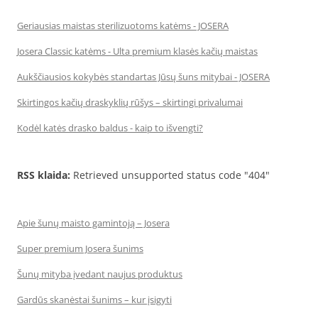
Geriausias maistas sterilizuotoms katėms - JOSERA
Josera Classic katėms - Ulta premium klasės kačių maistas
Aukščiausios kokybės standartas Jūsų šuns mitybai - JOSERA
Skirtingos kačių draskyklių rūšys – skirtingi privalumai
Kodėl katės drasko baldus - kaip to išvengti?
RSS klaida:
Retrieved unsupported status code "404"
Apie šunų maisto gamintoją – Josera
Super premium Josera šunims
Šunų mityba įvedant naujus produktus
Gardūs skanėstai šunims – kur įsigyti