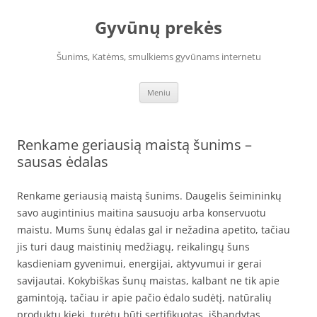
Pereiti
prie
Gyvūnų prekės
turinio
Šunims, Katėms, smulkiems gyvūnams internetu
Meniu
Renkame geriausią maistą šunims –
sausas ėdalas
Renkame geriausią maistą šunims. Daugelis šeimininkų
savo augintinius maitina sausuoju arba konservuotu
maistu. Mums šunų ėdalas gal ir nežadina apetito, tačiau
jis turi daug maistinių medžiagų, reikalingų šuns
kasdieniam gyvenimui, energijai, aktyvumui ir gerai
savijautai. Kokybiškas šunų maistas, kalbant ne tik apie
gamintoją, tačiau ir apie pačio ėdalo sudėtį, natūralių
produktų kiekį, turėtų būti sertifikuotas, išbandytas,