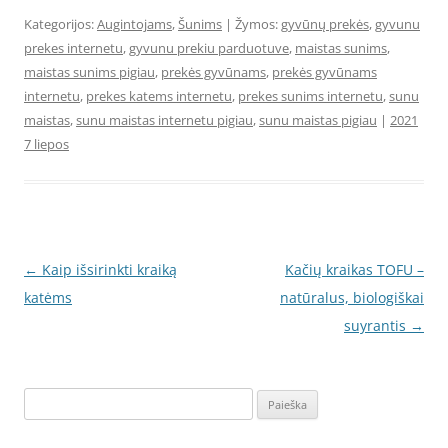
Kategorijos:
Augintojams
,
Šunims
| Žymos:
gyvūnų prekės
,
gyvunu
prekes internetu
,
gyvunu prekiu parduotuve
,
maistas sunims
,
maistas sunims pigiau
,
prekės gyvūnams
,
prekės gyvūnams
internetu
,
prekes katems internetu
,
prekes sunims internetu
,
sunu
maistas
,
sunu maistas internetu pigiau
,
sunu maistas pigiau
|
2021
7 liepos
Įrašo
←
Kaip išsirinkti kraiką
Kačių kraikas TOFU –
navigacija
katėms
natūralus, biologiškai
suyrantis
→
Ieškoti: