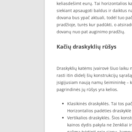
keliasdešimt eurų. Tai horizontalios k
siekiant apsaugoti baldus ir daiktus na
dovana bus ypač aktuali, todėl tuo pač
pradžioje, turės kur padūkti, o atsirad
dovanų nuo pat auginimo pradžių.
Kačių draskyklių rūšys
Draskyklių katėms įvairovė šiuo laiku
rasti itin didelį šių konstrukcijų sąraš
įsigijusiam naują namų šeimininkę – k
pagrindinės jų rūšys yra kelios.
Klasikinės draskyklės. Tai tos pa
Horizontalios padėties draskyklė
Vertikalios draskyklės. Šios kons
kainos dydis pakyla ne ženkliai ir
galima tvirtinti prie sienų, kamp