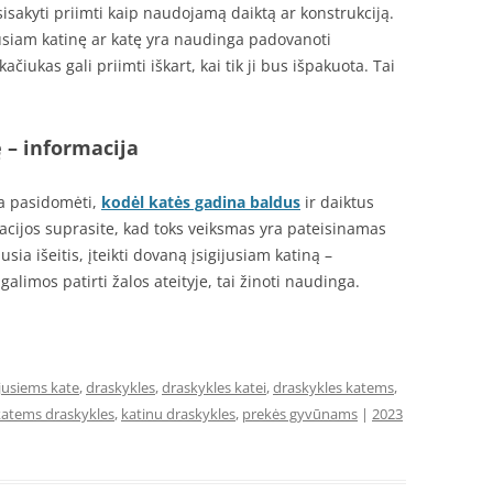
atsisakyti priimti kaip naudojamą daiktą ar konstrukciją.
ijusiam katinę ar katę yra naudinga padovanoti
ačiukas gali priimti iškart, kai tik ji bus išpakuota. Tai
 – informacija
ga pasidomėti,
kodėl katės gadina baldus
ir daiktus
ijos suprasite, kad toks veiksmas yra pateisinamas
sia išeitis, įteikti dovaną įsigijusiam katiną –
alimos patirti žalos ateityje, tai žinoti naudinga.
jusiems kate
,
draskykles
,
draskykles katei
,
draskykles katems
,
katems draskykles
,
katinu draskykles
,
prekės gyvūnams
|
2023