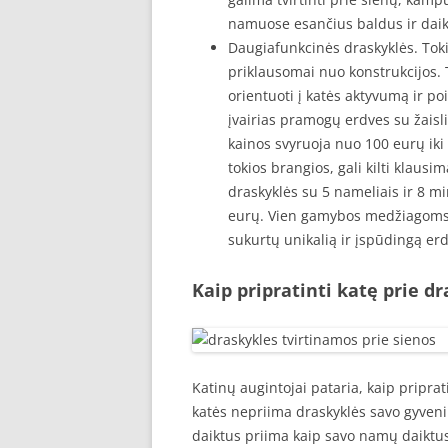
namuose esančius baldus ir daik
Daugiafunkcinės draskyklės. Toki
priklausomai nuo konstrukcijos. T
orientuoti į katės aktyvumą ir poi
įvairias pramogų erdves su žaisli
kainos svyruoja nuo 100 eurų iki
tokios brangios, gali kilti klaus
draskyklės su 5 nameliais ir 8 mi
eurų. Vien gamybos medžiagoms ga
sukurtų unikalią ir įspūdingą er
Kaip pripratinti katę prie d
Katinų augintojai pataria, kaip priprat
katės nepriima draskyklės savo gyveni
daiktus priima kaip savo namų daiktus 