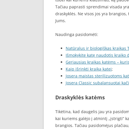
Tačiau paprasti sprendimai visada yra
draskyklės. Ne visos jos yra brangios,
Jums.
Naudinga pasidomėti:
Natūralus ir biologiškas kraikas
Išmokykite katę naudotis kraiko 
Geriausias kraikas katėms – kuri
Kaip išrinkti kraiką katei
;
Josera maistas sterilizuotoms k
Josera Classic subalansuotai kač
Draskyklės katėms
Tikėtina, kad daugelis jau yra pasidom
kai kuriems galėjo į atmintį „įstrigti”
brangios. Tačiau pasidomėjus plačiau, 