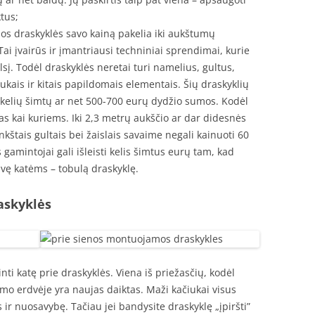
tus;
os draskyklės savo kainą pakelia iki aukštumų
ai įvairūs ir įmantriausi techniniai sprendimai, kurie
lsį. Todėl draskyklės neretai turi namelius, gultus,
ukais ir kitais papildomais elementais. Šių draskyklių
 kelių šimtų ar net 500-700 eurų dydžio sumos. Kodėl
imas kai kuriems. Iki 2,3 metrų aukščio ar dar didesnės
nkštais gultais bei žaislais savaime negali kainuoti 60
mintojai gali išleisti kelis šimtus eurų tam, kad
dvę katėms – tobulą draskyklę.
raskyklės
inti katę prie draskyklės. Viena iš priežasčių, kodėl
mo erdvėje yra naujas daiktas. Maži kačiukai visus
ir nuosavybę. Tačiau jei bandysite draskyklę „įpiršti”