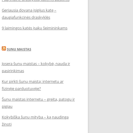
Geriausia dovana įsigijus katę –
daugiafunkcinės draskyklės
9 laimingos katės įsakų šeimininkams
SUNU MAISTAS
Josera šunų maistas – kokybė, nauda ir
pasirinkimas
Kur pirkti šunų maistą: internetu ar
fizinėje parduotuvėje?
Šunų maistas internetu – greita, patogu ir
pigiau
Kokybiška šunų mityba – ką naudinga
žinoti