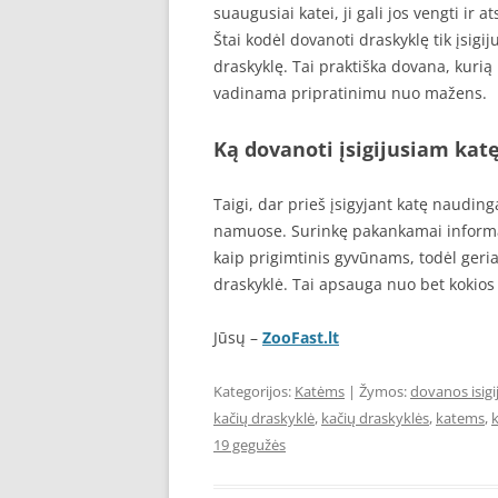
suaugusiai katei, ji gali jos vengti ir 
Štai kodėl dovanoti draskyklę tik įsig
draskyklę. Tai praktiška dovana, kurią k
vadinama pripratinimu nuo mažens.
Ką dovanoti įsigijusiam katę
Taigi, dar prieš įsigyjant katę naudin
namuose. Surinkę pakankamai informac
kaip prigimtinis gyvūnams, todėl geriau
draskyklė. Tai apsauga nuo bet kokios g
Jūsų –
ZooFast.lt
Kategorijos:
Katėms
| Žymos:
dovanos isigi
kačių draskyklė
,
kačių draskyklės
,
katems
,
19 gegužės