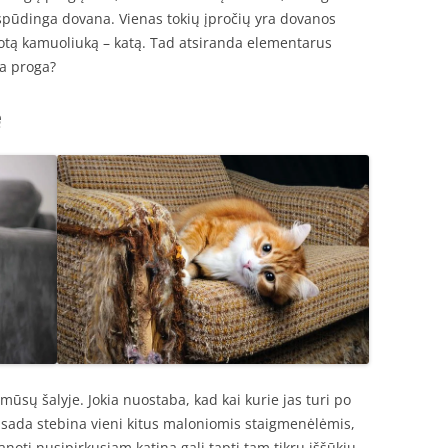
pūdinga dovana. Vienas tokių įpročių yra dovanos
otą kamuoliuką – katą. Tad atsiranda elementarus
a proga?
ę
sų šalyje. Jokia nuostaba, kad kai kurie jas turi po
visada stebina vieni kitus maloniomis staigmenėlėmis,
noti nusipirkusiam katiną gali tapti tam tikru iššūkiu.