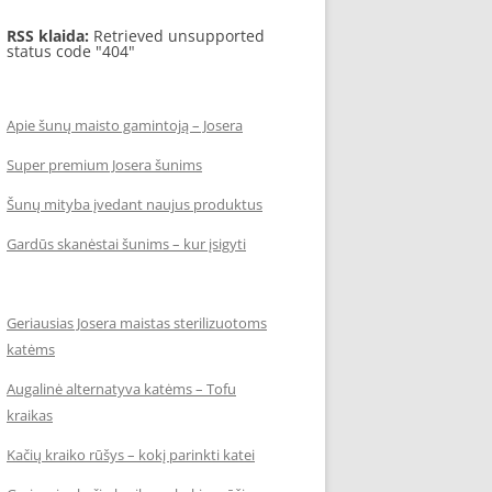
RSS klaida:
Retrieved unsupported
status code "404"
Apie šunų maisto gamintoją – Josera
Super premium Josera šunims
Šunų mityba įvedant naujus produktus
Gardūs skanėstai šunims – kur įsigyti
Geriausias Josera maistas sterilizuotoms
katėms
Augalinė alternatyva katėms – Tofu
kraikas
Kačių kraiko rūšys – kokį parinkti katei