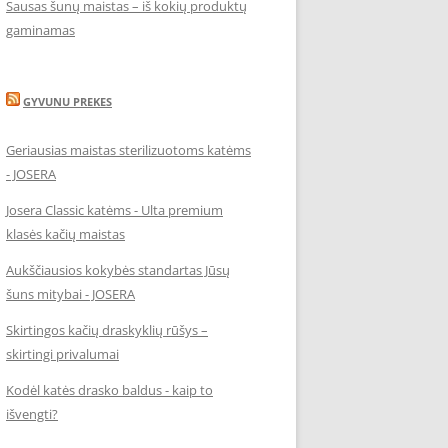
Sausas šunų maistas – iš kokių produktų
gaminamas
GYVUNU PREKES
Geriausias maistas sterilizuotoms katėms
- JOSERA
Josera Classic katėms - Ulta premium
klasės kačių maistas
Aukščiausios kokybės standartas Jūsų
šuns mitybai - JOSERA
Skirtingos kačių draskyklių rūšys –
skirtingi privalumai
Kodėl katės drasko baldus - kaip to
išvengti?