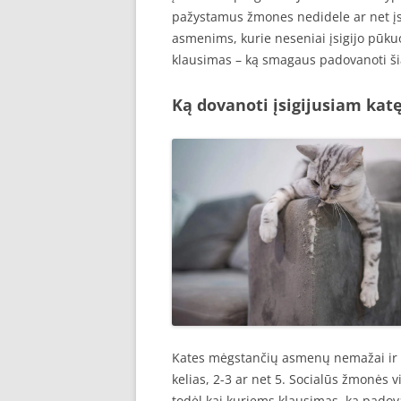
pažystamus žmones nedidele ar net įs
asmenims, kurie neseniai įsigijo pūku
klausimas – ką smagaus padovanoti ši
Ką dovanoti įsigijusiam kat
Kates mėgstančių asmenų nemažai ir mū
kelias, 2-3 ar net 5. Socialūs žmonės 
todėl kai kuriems klausimas, ką padova