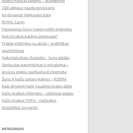
Josera maistas katėms – atsiliepimai
CBD aliejaus nauda gyvūnams
Ką dovanoti įsigijusiam katę
ROYAL Canin
Patogumas šunų maistą pirkti internetu
Koks kraikas katėms geriausias?
Prekės internetu su akcija – praktiškas
pasirinkimas
Įtaka keturkojų išvaizdai – šunų ėdalas
Geriausias pasirinkimas ir privalumai –
gyvūnų prekių parduotuvė internetu
Šunų ir kačių pašarų kainos – JOSERA
Kaip išmokyti katę naudotis kraiko dėže
Kačių kraikas internetu – siūlomas pigiau
Kačių kraikas TOFU – natūralus,
biologiškai suyrantis
KATEGORIJOS