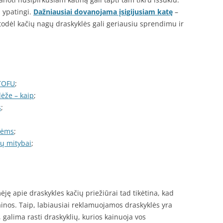
 ypatingi.
Dažniausiai dovanojama įsigijusiam katę
–
 todėl kačių nagų draskyklės gali geriausiu sprendimu ir
 TOFU
;
dėže – kaip
;
s
;
atėms
;
ių mitybai
;
ėję apie draskykles kačių priežiūrai tad tikėtina, kad
 kainos. Taip, labiausiai reklamuojamos draskyklės yra
galima rasti draskyklių, kurios kainuoja vos