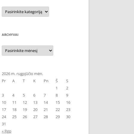
Kategorijos
ARCHYVAI
Archyvai
2026 m. rugpjūčio mėn.
Pr
A
T
K
Pn
Š
S
1
2
3
4
5
6
7
8
9
10
11
12
13
14
15
16
17
18
19
20
21
22
23
24
25
26
27
28
29
30
31
« Rgp