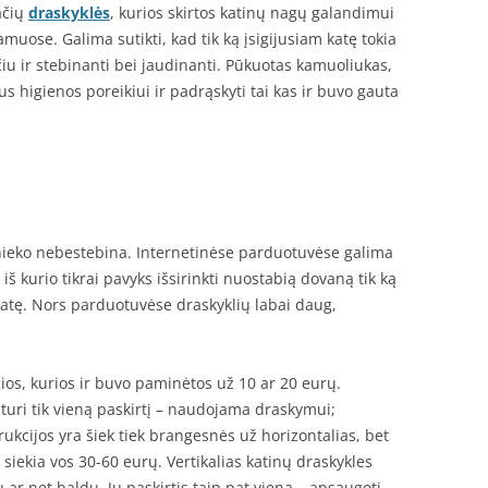
ačių
draskyklės
, kurios skirtos katinų nagų galandimui
muose. Galima sutikti, kad tik ką įsigijusiam katę tokia
iu ir stebinanti bei jaudinanti. Pūkuotas kamuoliukas,
us higienos poreikiui ir padrąskyti tai kas ir buvo gauta
 nieko nebestebina. Internetinėse parduotuvėse galima
ą iš kurio tikrai pavyks išsirinkti nuostabią dovaną tik ką
atę. Nors parduotuvėse draskyklių labai daug,
čios, kurios ir buvo paminėtos už 10 ar 20 eurų.
 turi tik vieną paskirtį – naudojama draskymui;
trukcijos yra šiek tiek brangesnės už horizontalias, bet
 siekia vos 30-60 eurų. Vertikalias katinų draskykles
ų ar net baldų. Jų paskirtis taip pat viena – apsaugoti