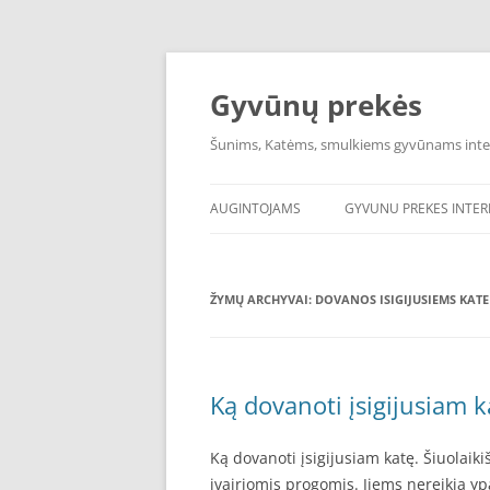
Pereiti
prie
turinio
Gyvūnų prekės
Šunims, Katėms, smulkiems gyvūnams int
AUGINTOJAMS
GYVUNU PREKES INTE
ŽYMŲ ARCHYVAI:
DOVANOS ISIGIJUSIEMS KATE
Ką dovanoti įsigijusiam k
Ką dovanoti įsigijusiam katę. Šiuolaik
įvairiomis progomis. Jiems nereikia y