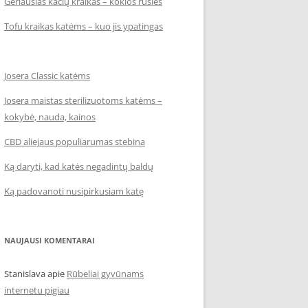
Geriausias kačių kraikas – kokios rūšies
Tofu kraikas katėms – kuo jis ypatingas
Josera Classic katėms
Josera maistas sterilizuotoms katėms –
kokybė, nauda, kainos
CBD aliejaus populiarumas stebina
Ką daryti, kad katės negadintų baldų
Ką padovanoti nusipirkusiam katę
NAUJAUSI KOMENTARAI
Stanislava
apie
Rūbeliai gyvūnams
internetu pigiau