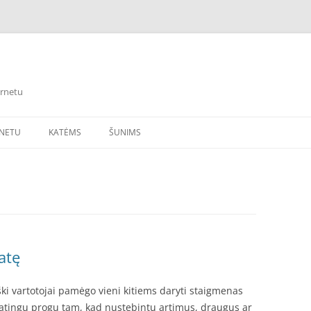
ernetu
RNETU
KATĖMS
ŠUNIMS
atę
iški vartotojai pamėgo vieni kitiems daryti staigmenas
patingų progų tam, kad nustebintų artimus, draugus ar