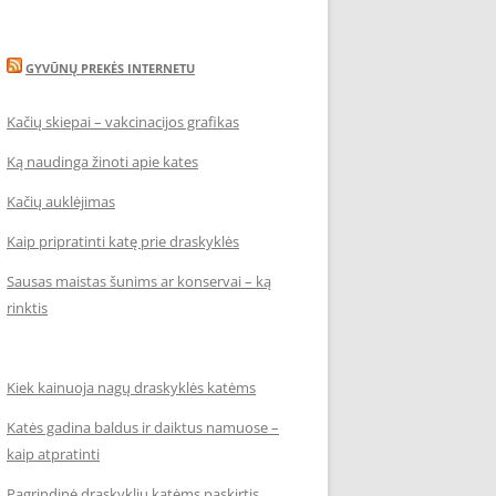
GYVŪNŲ PREKĖS INTERNETU
Kačių skiepai – vakcinacijos grafikas
Ką naudinga žinoti apie kates
Kačių auklėjimas
Kaip pripratinti katę prie draskyklės
Sausas maistas šunims ar konservai – ką
rinktis
Kiek kainuoja nagų draskyklės katėms
Katės gadina baldus ir daiktus namuose –
kaip atpratinti
Pagrindinė draskyklių katėms paskirtis