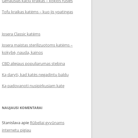
Geriausias kačių kraikas – kokios rūšies
Tofu kraikas katėms – kuo jis ypatingas
Josera Classic katėms
Josera maistas sterilizuotoms katėms –
kokybė, nauda, kainos
CBD aliejaus populiarumas stebina
Ką daryti, kad katės negadintų baldų
Ką padovanoti nusipirkusiam katę
NAUJAUSI KOMENTARAI
Stanislava
apie
Rūbeliai gyvūnams
internetu pigiau