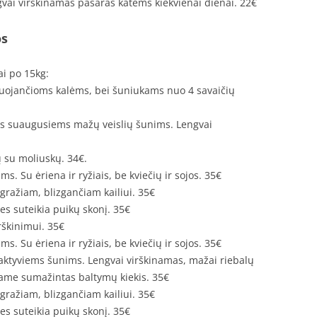
engvai virškinamas pašaras katėms kiekvienai dienai. 22€
os
i po 15kg:
tuojančioms kalėms, bei šuniukams nuo 4 savaičių
tas suaugusiems mažų veislių šunims. Lengvai
ų su moliuskų. 34€.
. Su ėriena ir ryžiais, be kviečių ir sojos. 35€
 gražiam, blizgančiam kailiui. 35€
es suteikia puikų skonį. 35€
rškinimui. 35€
. Su ėriena ir ryžiais, be kviečių ir sojos. 35€
aktyviems šunims. Lengvai virškinamas, mažai riebalų
iame sumažintas baltymų kiekis. 35€
 gražiam, blizgančiam kailiui. 35€
es suteikia puikų skonį. 35€