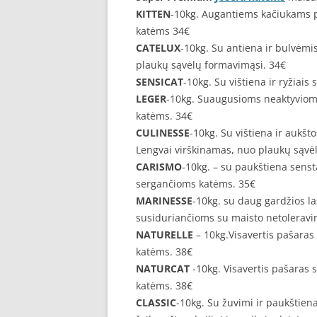
KITTEN
-10kg. Augantiems kačiukams p
katėms 34€
CATELUX
-10kg. Su antiena ir bulvėmi
plaukų sąvėlų formavimąsi. 34€
SENSICAT
-10kg. Su vištiena ir ryžiai
LEGER
-10kg. Suaugusioms neaktyvioms,
katėms. 34€
CULINESSE
-10kg. Su vištiena ir aukš
Lengvai virškinamas, nuo plaukų sąvėl
CARISMO
-10kg. – su paukštiena sen
sergančioms katėms. 35€
MARINESSE
-10kg. su daug gardžios la
susiduriančioms su maisto netolerav
NATURELLE
– 10kg.Visavertis pašaras
katėms. 38€
NATURCAT
-10kg. Visavertis pašaras
katėms. 38€
CLASSIC
-10kg. Su žuvimi ir paukštie