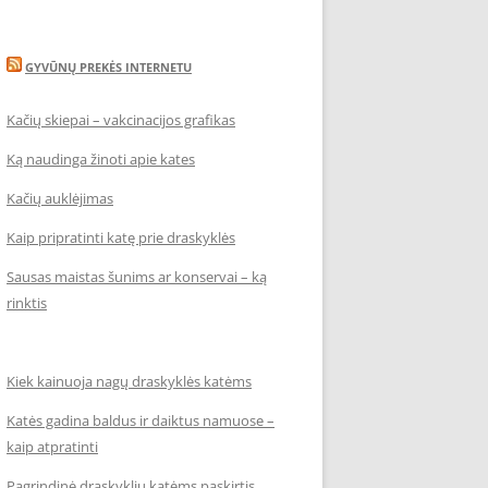
GYVŪNŲ PREKĖS INTERNETU
Kačių skiepai – vakcinacijos grafikas
Ką naudinga žinoti apie kates
Kačių auklėjimas
Kaip pripratinti katę prie draskyklės
Sausas maistas šunims ar konservai – ką
rinktis
Kiek kainuoja nagų draskyklės katėms
Katės gadina baldus ir daiktus namuose –
kaip atpratinti
Pagrindinė draskyklių katėms paskirtis