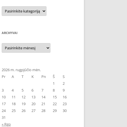
Kategorijos
ARCHYVAI
Archyvai
2026 m. rugpjūčio mėn.
Pr
A
T
K
Pn
Š
S
1
2
3
4
5
6
7
8
9
10
11
12
13
14
15
16
17
18
19
20
21
22
23
24
25
26
27
28
29
30
31
« Rgp