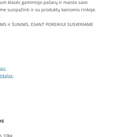
ium klasės gamintojo pašarų ir maisto savo
me susipažinti ir su produktų kainomis rinkoje.
MS ir ŠUNIMS, ESANT POREIKIUI SUSVERIAME
iau
;
 ėdalas
;
os
 10kg.