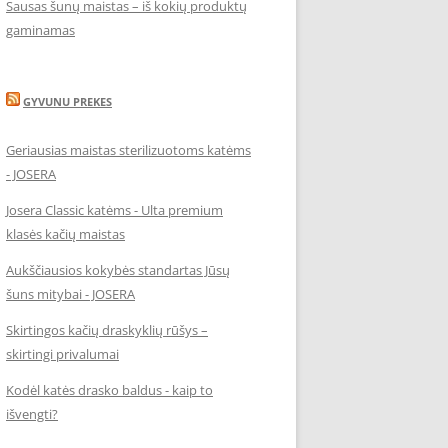
Sausas šunų maistas – iš kokių produktų
gaminamas
GYVUNU PREKES
Geriausias maistas sterilizuotoms katėms
- JOSERA
Josera Classic katėms - Ulta premium
klasės kačių maistas
Aukščiausios kokybės standartas Jūsų
šuns mitybai - JOSERA
Skirtingos kačių draskyklių rūšys –
skirtingi privalumai
Kodėl katės drasko baldus - kaip to
išvengti?