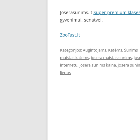
Joserasunims.lt
Super premium klasės
gyvenimui, senatvei.
ZooFast.lt
Kategorijos:
Augintojams
,
Katėms
,
Šunims
maistas katems
,
josera maistas sunims
,
jos
internetu
,
josera sunims kaina
,
josera suni
liepos