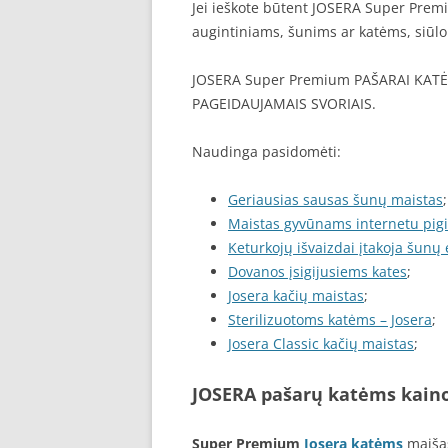
Jei ieškote būtent JOSERA Super Prem
augintiniams, šunims ar katėms, siūlo
JOSERA Super Premium PAŠARAI KATĖ
PAGEIDAUJAMAIS SVORIAIS.
Naudinga pasidomėti:
Geriausias sausas šunų maistas
;
Maistas gyvūnams internetu pig
Keturkojų išvaizdai įtakoja šunų
Dovanos įsigijusiems kates
;
Josera kačių maistas
;
Sterilizuotoms katėms – Josera
;
Josera Classic kačių maistas
;
JOSERA pašarų katėms kain
Super Premium
Josera katėms
maišas