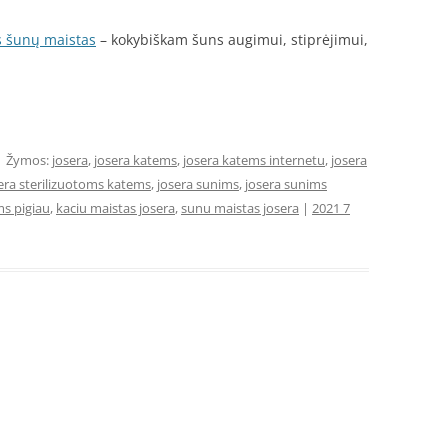
 šunų maistas
– kokybiškam šuns augimui, stiprėjimui,
| Žymos:
josera
,
josera katems
,
josera katems internetu
,
josera
era sterilizuotoms katems
,
josera sunims
,
josera sunims
ms pigiau
,
kaciu maistas josera
,
sunu maistas josera
|
2021 7