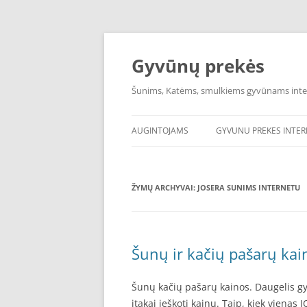
Pereiti
prie
turinio
Gyvūnų prekės
Šunims, Katėms, smulkiems gyvūnams int
AUGINTOJAMS
GYVUNU PREKES INTE
ŽYMŲ ARCHYVAI:
JOSERA SUNIMS INTERNETU
Šunų ir kačių pašarų kai
Šunų kačių pašarų kainos. Daugelis g
įtakai ieškoti kainų. Taip, kiek viena