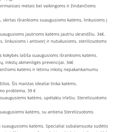
irmaisiais metais bei vaikingoms ir žindančioms
s, skirtas išrankioms suaugusioms katėms, linkusioms į
s suaugusioms jautrioms katėms jautriu skrandžiu. 34€.
 linkusioms i antsvorį ir nutukusioms, sterilizuotoms
tos kokybės lašiša suaugusioms išrankioms katėms.
ų, inkstų akmenligės prevencijai. 34€
stančioms katėms ir lėtiniu inkstų nepakankamumu
šišos. Šis maistas idealiai tinka katėms,
imo problema. 39 €
 suaugusiems katėms, upėtakiu irlešiu. Sterelizuotoms
 suaugusiems katėms, su antiena Sterelizuotoms
na suaugusioms katėms. Specialiai subalansuota sudėtis