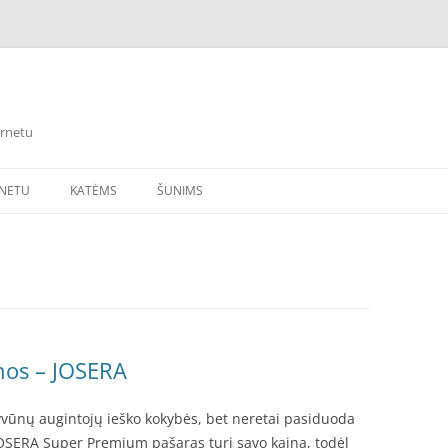
ernetu
RNETU
KATĖMS
ŠUNIMS
nos – JOSERA
yvūnų augintojų ieško kokybės, bet neretai pasiduoda
s JOSERA Super Premium pašaras turi savo kainą, todėl