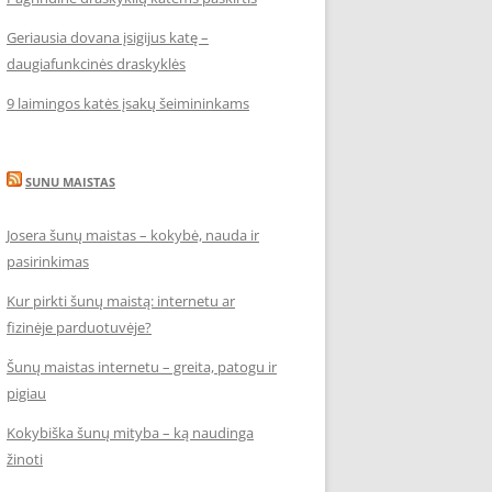
Geriausia dovana įsigijus katę –
daugiafunkcinės draskyklės
9 laimingos katės įsakų šeimininkams
SUNU MAISTAS
Josera šunų maistas – kokybė, nauda ir
pasirinkimas
Kur pirkti šunų maistą: internetu ar
fizinėje parduotuvėje?
Šunų maistas internetu – greita, patogu ir
pigiau
Kokybiška šunų mityba – ką naudinga
žinoti