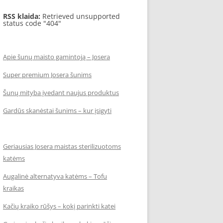
RSS klaida:
Retrieved unsupported
status code "404"
Apie šunų maisto gamintoją – Josera
Super premium Josera šunims
Šunų mityba įvedant naujus produktus
Gardūs skanėstai šunims – kur įsigyti
Geriausias Josera maistas sterilizuotoms
katėms
Augalinė alternatyva katėms – Tofu
kraikas
Kačių kraiko rūšys – kokį parinkti katei