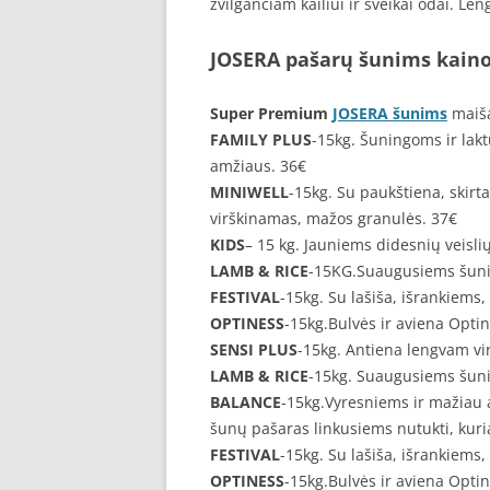
žvilgančiam kailiui ir sveikai odai. L
JOSERA pašarų šunims kain
Super Premium
JOSERA šunims
maiša
FAMILY PLUS
-15kg. Šuningoms ir lak
amžiaus. 36€
MINIWELL
-15kg. Su paukštiena, skir
virškinamas, mažos granulės. 37€
KIDS
– 15 kg. Jauniems didesnių veisli
LAMB & RICE
-15KG.Suaugusiems šunims
FESTIVAL
-15kg. Su lašiša, išrankiems,
OPTINESS
-15kg.Bulvės ir aviena Optin
SENSI PLUS
-15kg. Antiena lengvam vi
LAMB & RICE
-15kg. Suaugusiems šunims
BALANCE
-15kg.Vyresniems ir mažiau 
šunų pašaras linkusiems nutukti, kur
FESTIVAL
-15kg. Su lašiša, išrankiems,
OPTINESS
-15kg.Bulvės ir aviena Optin