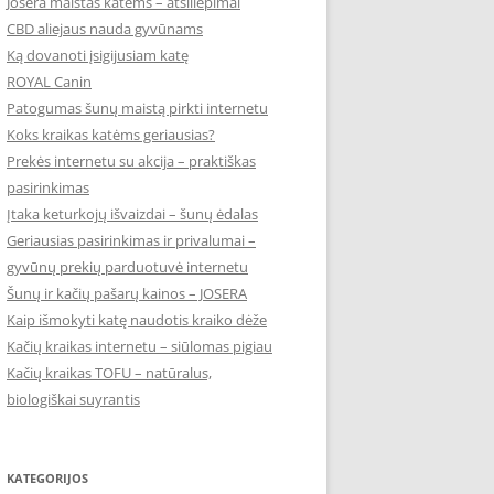
Josera maistas katėms – atsiliepimai
CBD aliejaus nauda gyvūnams
Ką dovanoti įsigijusiam katę
ROYAL Canin
Patogumas šunų maistą pirkti internetu
Koks kraikas katėms geriausias?
Prekės internetu su akcija – praktiškas
pasirinkimas
Įtaka keturkojų išvaizdai – šunų ėdalas
Geriausias pasirinkimas ir privalumai –
gyvūnų prekių parduotuvė internetu
Šunų ir kačių pašarų kainos – JOSERA
Kaip išmokyti katę naudotis kraiko dėže
Kačių kraikas internetu – siūlomas pigiau
Kačių kraikas TOFU – natūralus,
biologiškai suyrantis
KATEGORIJOS