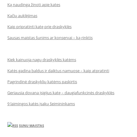
Ką naudinga žinoti apie kates
Kačių auklėjimas
Kaip pripratinti katę prie draskyklės
Sausas maistas šunims ar konservai – ką rinktis
Kiek kainuoja nagų draskyklės katėms
Katės gadina baldus ir daiktus namuose – kaip atpratinti
Pagrindinė draskyklių katėms paskirtis
Geriausia dovana įsigijus katę – daugiafunkcinės draskyklės
9 laimingos katės įsakų šeimininkams
SUNU MAISTAS