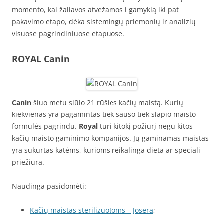
momento, kai žaliavos atvežamos i gamyklą iki pat
pakavimo etapo, dėka sistemingų priemonių ir analizių
visuose pagrindiniuose etapuose.
ROYAL Canin
Canin
šiuo metu siūlo 21 rūšies kačių maistą. Kurių
kiekvienas yra pagamintas tiek sauso tiek šlapio maisto
formulės pagrindu.
Royal
turi kitokį požiūrį negu kitos
kačių maisto gaminimo kompanijos. Jų gaminamas maistas
yra sukurtas katėms, kurioms reikalinga dieta ar speciali
priežiūra.
Naudinga pasidomėti:
Kačių maistas sterilizuotoms – Josera
;