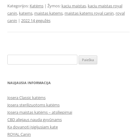
Kategorijos:
Katėms
| Žymos:
kaciu maistas
,
kaciu maistas royal
canin
,
katems
,
maistas katems
,
maistas katems royal canin
,
royal
canin
|
2022 14 gegužės
Ieškoti:
NAUJAUSIA INFORMACIJA
Josera Classic katėms
Josera sterilizuotoms katėms
Josera maistas katėms – atsiliepimai
CBD aliejaus nauda gyvūnams
Ką dovanoti įsigijusiam katę
ROYAL Canin