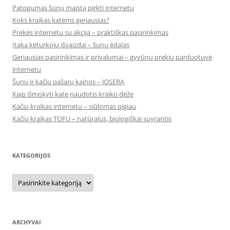
Patogumas šunų maistą pirkti internetu
Koks kraikas katėms geriausias?
Prekės internetu su akcija – praktiškas pasirinkimas
Įtaka keturkojų išvaizdai – šunų ėdalas
Geriausias pasirinkimas ir privalumai – gyvūnų prekių parduotuvė
internetu
Šunų ir kačių pašarų kainos – JOSERA
Kaip išmokyti katę naudotis kraiko dėže
Kačių kraikas internetu – siūlomas pigiau
Kačių kraikas TOFU – natūralus, biologiškai suyrantis
KATEGORIJOS
Kategorijos
ARCHYVAI