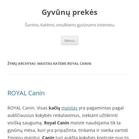
Pereiti
prie
Gyvūnų prekės
turinio
Šunims, Katėms, smulkiems gyvūnams internetu
Meniu
ŽYMŲ ARCHYVAI:
MAISTAS KATEMS ROYAL CANIN
ROYAL Canin
ROYAL Canin. Visas
kačių
maistas
yra pagamintas pagal
aukščiausius kokybės reikalavimus, siekiant užtikrinti
visišką saugumą.
Royal Canin
maiste naudojama tik ta
gyvūnų mėsa, kuri yra pripažinta, tinkama ir sveika vartoti
žmonių maistui.
Canin
turi aukštą kokybės kontrolę nuo to