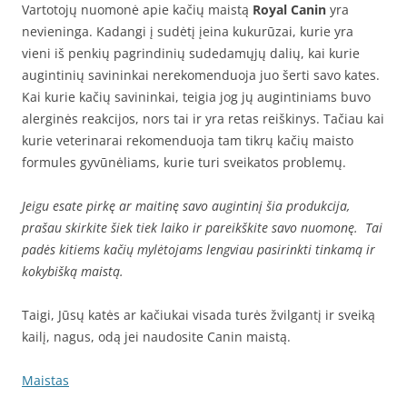
Vartotojų nuomonė apie kačių maistą
Royal Canin
yra
nevieninga. Kadangi į sudėtį įeina kukurūzai, kurie yra
vieni iš penkių pagrindinių sudedamųjų dalių, kai kurie
augintinių savininkai nerekomenduoja juo šerti savo kates.
Kai kurie kačių savininkai, teigia jog jų augintiniams buvo
alerginės reakcijos, nors tai ir yra retas reiškinys. Tačiau kai
kurie veterinarai rekomenduoja tam tikrų kačių maisto
formules gyvūnėliams, kurie turi sveikatos problemų.
Jeigu esate pirkę ar maitinę savo augintinį šia produkcija,
prašau skirkite šiek tiek laiko ir pareikškite savo nuomonę. Tai
padės kitiems kačių mylėtojams lengviau pasirinkti tinkamą ir
kokybišką maistą.
Taigi, Jūsų katės ar kačiukai visada turės žvilgantį ir sveiką
kailį, nagus, odą jei naudosite Canin maistą.
Maistas