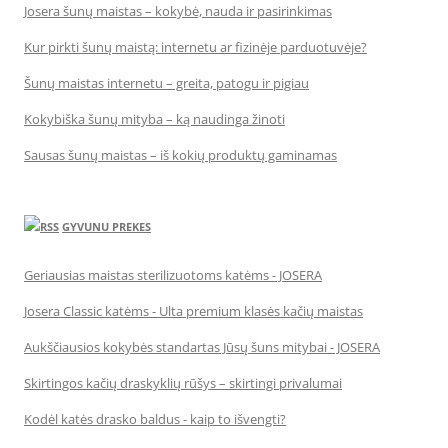
Josera šunų maistas – kokybė, nauda ir pasirinkimas
Kur pirkti šunų maistą: internetu ar fizinėje parduotuvėje?
Šunų maistas internetu – greita, patogu ir pigiau
Kokybiška šunų mityba – ką naudinga žinoti
Sausas šunų maistas – iš kokių produktų gaminamas
GYVUNU PREKES
Geriausias maistas sterilizuotoms katėms - JOSERA
Josera Classic katėms - Ulta premium klasės kačių maistas
Aukščiausios kokybės standartas Jūsų šuns mitybai - JOSERA
Skirtingos kačių draskyklių rūšys – skirtingi privalumai
Kodėl katės drasko baldus - kaip to išvengti?