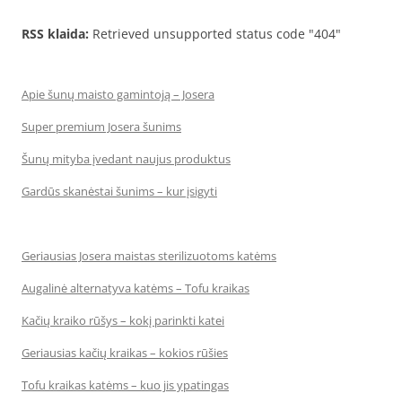
RSS klaida:
Retrieved unsupported status code "404"
Apie šunų maisto gamintoją – Josera
Super premium Josera šunims
Šunų mityba įvedant naujus produktus
Gardūs skanėstai šunims – kur įsigyti
Geriausias Josera maistas sterilizuotoms katėms
Augalinė alternatyva katėms – Tofu kraikas
Kačių kraiko rūšys – kokį parinkti katei
Geriausias kačių kraikas – kokios rūšies
Tofu kraikas katėms – kuo jis ypatingas