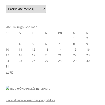
Archyvai
2026 m. rugpjūčio mėn.
Pr
A
T
K
Pn
Š
S
1
2
3
4
5
6
7
8
9
10
11
12
13
14
15
16
17
18
19
20
21
22
23
24
25
26
27
28
29
30
31
« Rgp
GYVŪNŲ PREKĖS INTERNETU
Kačių skiepai – vakcinacijos grafikas