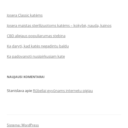
Josera Classic katėms
Josera maistas sterilizuotoms katėms – kokybė, nauda, kainos
CBD aliejaus populiarumas stebina
Ką daryti, kad katės negadintų baldų
Ką padovanoti nusipirkusiam katę
NAUJAUSI KOMENTARAI
Stanislava
apie
Rūbeliai gyvūnams internetu pigiau
Sistema: WordPress