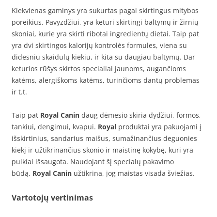
Kiekvienas gaminys yra sukurtas pagal skirtingus mitybos
poreikius. Pavyzdžiui, yra keturi skirtingi baltymų ir žirnių
skoniai, kurie yra skirti ribotai ingredientų dietai. Taip pat
yra dvi skirtingos kalorijų kontrolės formules, viena su
didesniu skaidulų kiekiu, ir kita su daugiau baltymų. Dar
keturios rūšys skirtos specialiai jaunoms, augančioms
katėms, alergiškoms katėms, turinčioms dantų problemas
ir t.t.
Taip pat
Royal Canin
daug dėmesio skiria dydžiui, formos,
tankiui, dengimui, kvapui.
Royal
produktai yra pakuojami į
išskirtinius, sandarius maišus, sumažinančius deguonies
kiekį ir užtikrinančius skonio ir maistinę kokybę, kuri yra
puikiai išsaugota. Naudojant šį specialų pakavimo
būdą,
Royal Canin
užtikrina, jog maistas visada šviežias.
Vartotojų vertinimas